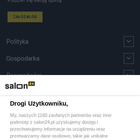
Podziel się swoją opinią
ZAŁÓŻ BLOG
Polityka
Gospodarka
Rozmaitości
Technologie
Drogi Użytkowniku,
Sport
My, naszych 1160 zaufanych partnerów oraz inne
podmioty z salon24.pl uzyskujemy dostęp i
Społeczeństwo
przechowujemy informacje na urządzeniu oraz
przetwarzamy dane osobowe, takie jak unikalne