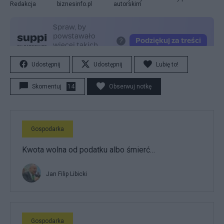
Redakcja
biznesinfo.pl
autorskim
Udostępnij
Udostępnij
Lubię to!
Skomentuj
14
Obserwuj notkę
Gospodarka
Kwota wolna od podatku albo śmierć…
Jan Filip Libicki
Gospodarka