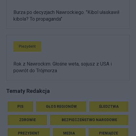
Burza po decyzjach Nawrockiego. "Kibol ułaskawił
kibola? To propaganda"
Prezydent
Rok z Nawrockim. Głośne weta, sojusz z USA i
powrót do Trójmorza
Tematy Redakcja
PIS
GŁOS REGIONÓW
ŚLEDZTWA
ZDROWIE
BEZPIECZEŃSTWO NARODOWE
PREZYDENT
MEDIA
PIENIĄDZE