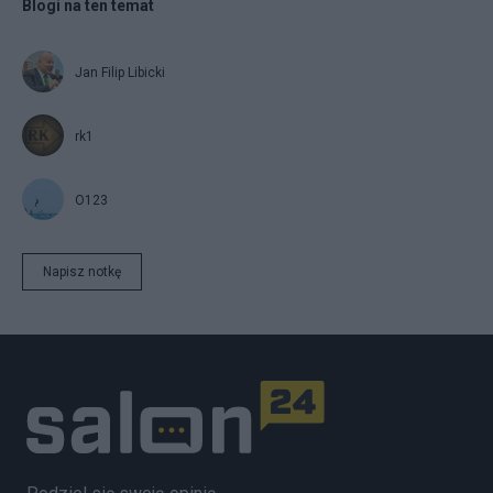
Blogi na ten temat
Jan Filip Libicki
rk1
O123
Napisz notkę