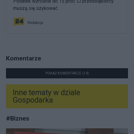
Podatek wzrośnie do 15 proc. Ci przedsiębiorcy
muszą się szykować
Redakcja
Komentarze
POKAŻ KOMENTARZE (14)
Inne tematy w dziale
Gospodarka
#
Biznes