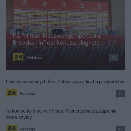
PZPN traci kluczowego sponsora.
Brzoska i InPost kończą długi etap
Redakcja
12
Lawina zamykanych firm. Zatrważająca liczba przypadków
Redakcja
30
To koniec tej sieci w Polsce. Klienci zobaczą zupełnie
nowe szyldy
Redakcja
14