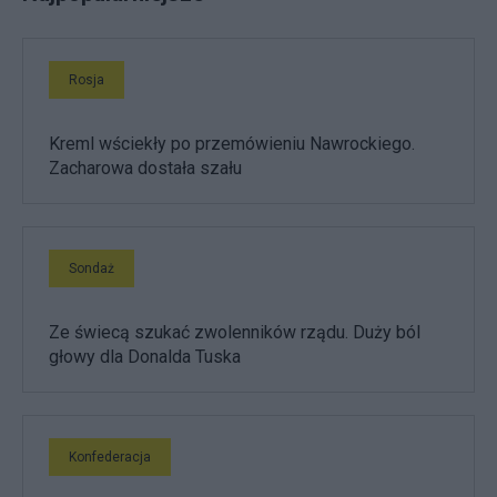
Rosja
Kreml wściekły po przemówieniu Nawrockiego.
Zacharowa dostała szału
Sondaż
Ze świecą szukać zwolenników rządu. Duży ból
głowy dla Donalda Tuska
Konfederacja