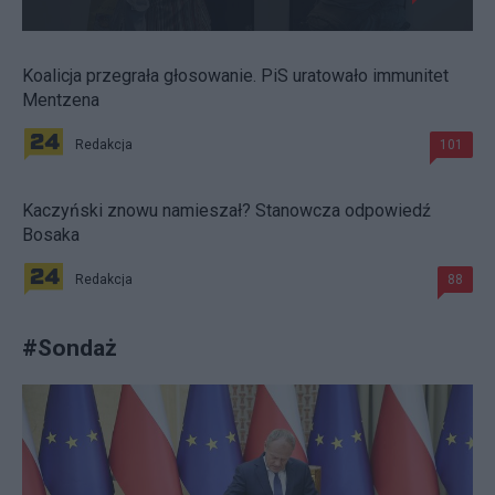
Koalicja przegrała głosowanie. PiS uratowało immunitet
Mentzena
Redakcja
101
Kaczyński znowu namieszał? Stanowcza odpowiedź
Bosaka
Redakcja
88
#
Sondaż