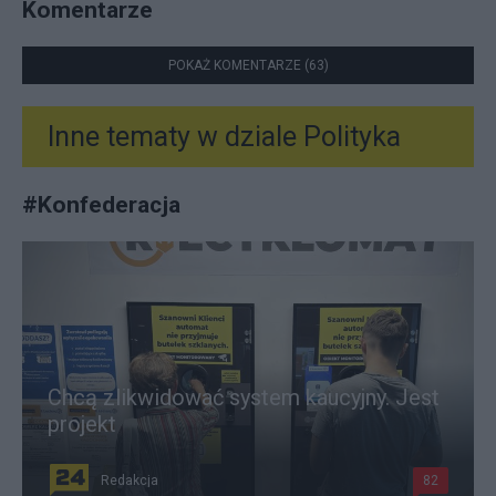
Komentarze
POKAŻ KOMENTARZE (63)
Inne tematy w dziale
Polityka
#
Konfederacja
Chcą zlikwidować system kaucyjny. Jest
projekt
Redakcja
82