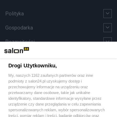
Polityka
Gospodarka
Rozmaitości
Technologie
Drogi Użytkowniku,
Sport
My, naszych 1162 zaufanych partnerów oraz inne
podmioty z salon24.pl uzyskujemy dostęp i
Społeczeństwo
przechowujemy informacje na urządzeniu oraz
przetwarzamy dane osobowe, takie jak unikalne
Kultura
identyfikatory, standardowe informacje wysyłane przez
urządzenie czy dane przeglądania w celu zapewniania
spersonalizowanych reklam, wybór spersonalizowanych
treści, pomiar reklam i treści, badanie odbiorców oraz