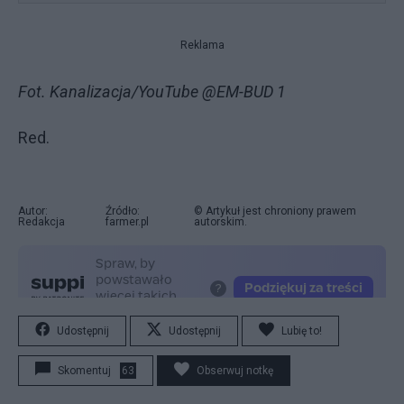
Reklama
Fot. Kanalizacja/YouTube @EM-BUD 1
Red.
Autor:
Źródło:
© Artykuł jest chroniony prawem
Redakcja
farmer.pl
autorskim.
Udostępnij
Udostępnij
Lubię to!
Skomentuj
63
Obserwuj notkę