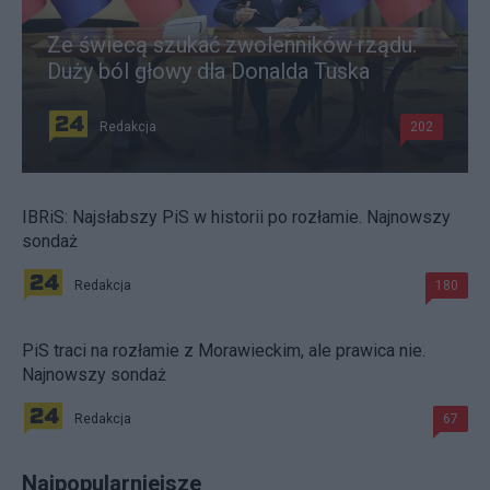
Ze świecą szukać zwolenników rządu.
Duży ból głowy dla Donalda Tuska
Redakcja
202
IBRiS: Najsłabszy PiS w historii po rozłamie. Najnowszy
sondaż
Redakcja
180
PiS traci na rozłamie z Morawieckim, ale prawica nie.
Najnowszy sondaż
Redakcja
67
Najpopularniejsze