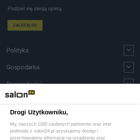
Podziel się swoją opinią
ZAŁÓŻ BLOG
Polityka
Gospodarka
Rozmaitości
Technologie
Drogi Użytkowniku,
Sport
My, naszych 1160 zaufanych partnerów oraz inne
podmioty z salon24.pl uzyskujemy dostęp i
Społeczeństwo
przechowujemy informacje na urządzeniu oraz