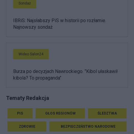
Sondaż
IBRiS: Najsłabszy PiS w historii po rozłamie.
Najnowszy sondaż
Wideo Salon24
Burza po decyzjach Nawrockiego. "Kibol ułaskawił
kibola? To propaganda"
Tematy Redakcja
PIS
GŁOS REGIONÓW
ŚLEDZTWA
ZDROWIE
BEZPIECZEŃSTWO NARODOWE