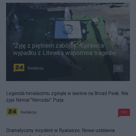
"Żyję z piętnem zabójcy". Sprawca
wypadku z Litewką wspomina tragedię
Redakcja
15
Legenda himalaizmu zginęła w lawinie na Broad Peak. Nie
żyje Nirmal "Nimsdai” Purja
Redakcja
132
Dramatyczny incydent w Ryanairze. Nowe ustalenia