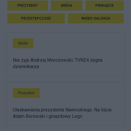
PREZYDENT
MEDIA
PIENIĄDZE
PRZESTĘPCZOŚĆ
WIDEO SALON24
Media
Nie żyje Andrzej Morozowski. TVN24 żegna
dziennikarza
Prezydent
Ułaskawienia prezydenta Nawrockiego. Na liście
Adam Borowski i gniazdowy Legii