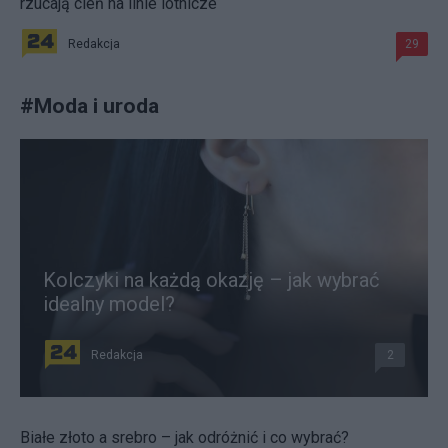
rzucają cień na linie lotnicze
Redakcja
29
#
Moda i uroda
Kolczyki na każdą okazję – jak wybrać
idealny model?
Redakcja
2
Białe złoto a srebro – jak odróżnić i co wybrać?