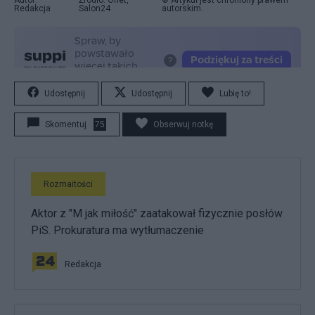
Redakcja
Salon24
autorskim.
Udostępnij
Udostępnij
Lubię to!
Skomentuj
75
Obserwuj notkę
Rozmaitości
Aktor z "M jak miłość" zaatakował fizycznie posłów
PiS. Prokuratura ma wytłumaczenie
Redakcja