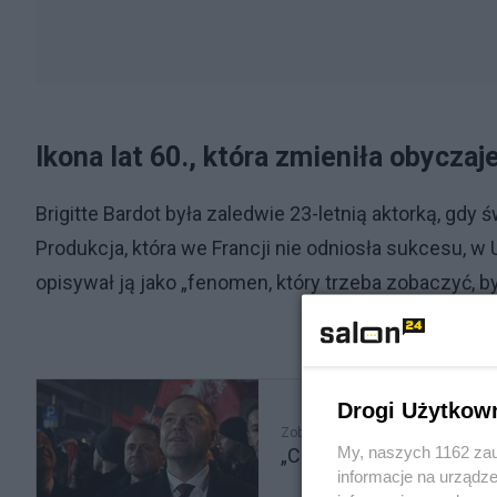
Ikona lat 60., która zmieniła obyczaj
Brigitte Bardot była zaledwie 23-letnią aktorką, gdy ś
Produkcja, która we Francji nie odniosła sukcesu, w
opisywał ją jako „fenomen, który trzeba zobaczyć, b
Drogi Użytkow
Zobacz także
My, naszych 1162 zau
„Chwała Powstańcom!". 
informacje na urządze