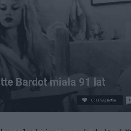
tte Bardot miała 91 lat
1
Obserwuj notkę
ł kobietę"