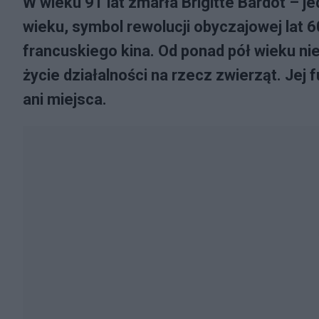
W wieku 91 lat zmarła Brigitte Bardot – j
wieku, symbol rewolucji obyczajowej lat 60
francuskiego kina. Od ponad pół wieku nie
życie działalności na rzecz zwierząt. Jej 
ani miejsca.