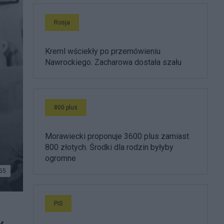
Rosja
Kreml wściekły po przemówieniu
Nawrockiego. Zacharowa dostała szału
800 plus
Morawiecki proponuje 3600 plus zamiast
800 złotych. Środki dla rodzin byłyby
ogromne
55
PiS