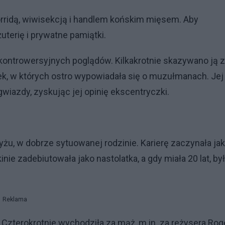
corridą, wiwisekcją i handlem końskim mięsem. Aby
uterię i prywatne pamiątki.
kontrowersyjnych poglądów. Kilkakrotnie skazywano ją 
ążek, w których ostro wypowiadała się o muzułmanach. Jej
iazdy, zyskując jej opinię ekscentryczki.
aryżu, w dobrze sytuowanej rodzinie. Karierę zaczynała ja
kinie zadebiutowała jako nastolatka, a gdy miała 20 lat, by
Reklama
 Czterokrotnie wychodziła za mąż, m.in. za reżysera Rog