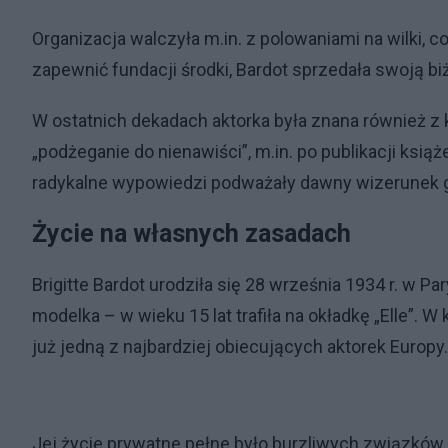
Organizacja walczyła m.in. z polowaniami na wilki, 
zapewnić fundacji środki, Bardot sprzedała swoją biż
W ostatnich dekadach aktorka była znana również z 
„podżeganie do nienawiści”, m.in. po publikacji ksi
radykalne wypowiedzi podważały dawny wizerunek gw
Życie na własnych zasadach
Brigitte Bardot urodziła się 28 września 1934 r. w P
modelka – w wieku 15 lat trafiła na okładkę „Elle”. W 
już jedną z najbardziej obiecujących aktorek Europy.
Jej życie prywatne pełne było burzliwych związków.