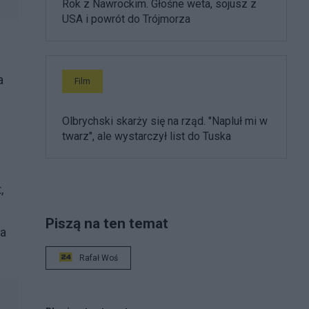
Rok z Nawrockim. Głośne weta, sojusz z
USA i powrót do Trójmorza
a
Film
Olbrychski skarży się na rząd. "Napluł mi w
twarz", ale wystarczył list do Tuska
,
Piszą na ten temat
ca
Rafał Woś