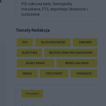
X
PiS odkrywa karty. Demografia,
mieszkania, ETS, deportacje Ukraińców i
rozliczenia
Tematy Redakcja
PIS
GŁOS REGIONÓW
ZDROWIE
ŚLEDZTWA
BEZPIECZEŃSTWO NARODOWE
SEJM I SENAT
WIDEO SALON24
MEDIA
PREZYDENT
PIENIĄDZE
Prezydent