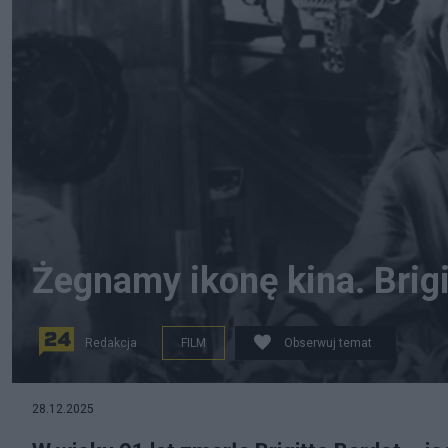
Żegnamy ikonę kina. Brigi
Redakcja
FILM
Obserwuj temat
Nie żyje Brigitte Bardot, fot. kadr z filmu "I Bóg stworzy
28.12.2025