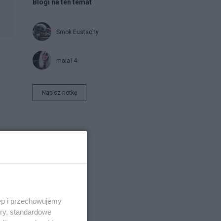
Blogi na ten temat
Smok Eustachy
maia14
Napisz notkę
ęp i przechowujemy
ory, standardowe