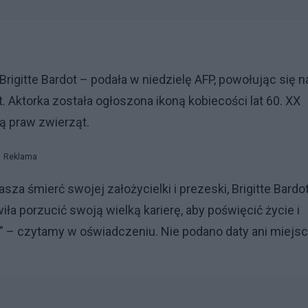
rigitte Bardot – podała w niedzielę AFP, powołując się n
 Aktorka została ogłoszona ikoną kobiecości lat 60. XX
ą praw zwierząt.
Reklama
a śmierć swojej założycielki i prezeski, Brigitte Bardot
iła porzucić swoją wielką karierę, aby poświęcić życie i
” – czytamy w oświadczeniu. Nie podano daty ani miejs