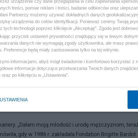
przez urządzenie czy dane przeglądania w celu zapewniania sperson
ych treści, pomiar reklam i treści, badanie odbiorców oraz ulepszan
fani Partnerzy możemy używać dokładnych danych geolokalizacyjn
tykę urządzenia do celów identyfikacji. Ponieważ cenimy Twoją pry
ż, swobodny styl – natychmiast stał się modą kopiowaną
z tych technologii poprzez kliknięcie „Akceptuję”. Zgoda jest dobro
Bardot rewolucyjną figurę, która „podważa tyranię
ikając przycisk ustawień prywatności znajdujący się w lewym dolny
etwarzania danych nie wymagają zgody użytkownika, ale masz prawo 
ła to „szlachetna porażka”.
. Preferencje będą miały zastosowania tylko na tej witrynie.
dziła, że naprawdę ceni tylko jeden: „La Vérité” Henrieg
szymi informacjami, abyś mógł świadomie i komfortowo korzystać z
gółowe informacje dotyczące przetwarzania Twoich danych znajdzi
grała także u wybitnych twórców, m.in. Jeana-Luca
s
oraz po kliknięciu w „Ustawienia”.
czyni zwierząt
USTAWIENIA
Reklama
e kariery. „Dałam moją młodość i urodę mężczyznom, tera
iła, gdy w 1986 r. zakładała Fondation Brigitte Bardot.