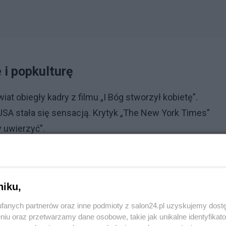
e i popkulturę
wiat obiegły kadry z filmu „I Bóg stworzył kobietę”.
 USA stała się sensacją. Krytyk „The New York Times”
y uwierzyć”.
Reklama
niku,
fanych partnerów oraz inne podmioty z salon24.pl uzyskujemy dost
Prezydent Nawrocki w Poznaniu
niu oraz przetwarzamy dane osobowe, takie jak unikalne identyfikat