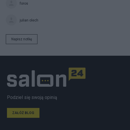
foros
julian olech
Napisz notkę
Podziel się swoją opinią
ZAŁÓŻ BLOG