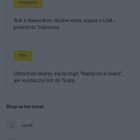
Prezydent
Rok z Nawrockim. Głośne weta, sojusz z USA i
powrót do Trójmorza
Film
Olbrychski skarży się na rząd. "Napluł mi w twarz",
ale wystarczył list do Tuska
Blogi na ten temat
HareM