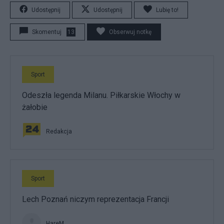
Udostępnij
Udostępnij
Lubię to!
Skomentuj
13
Obserwuj notkę
Sport
Odeszła legenda Milanu. Piłkarskie Włochy w
żałobie
Redakcja
Sport
Lech Poznań niczym reprezentacja Francji
HareM