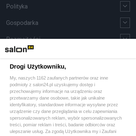
Polityka
Gospodarka
Rozmaitości
Technologie
Drogi Użytkowniku,
Sport
My, naszych 1162 zaufanych partnerów oraz inne
podmioty z salon24.pl uzyskujemy dostęp i
Społeczeństwo
przechowujemy informacje na urządzeniu oraz
przetwarzamy dane osobowe, takie jak unikalne
Kultura
identyfikatory, standardowe informacje wysyłane przez
urządzenie czy dane przeglądania w celu zapewniania
spersonalizowanych reklam, wybór spersonalizowanych
treści, pomiar reklam i treści, badanie odbiorców oraz
ulepszanie usług. Za zgodą Użytkownika my i Zaufani
X
Facebook
Instagram
Youtube