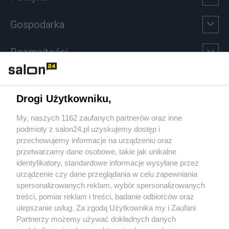
Gospodarka
Rozmaitości
Technologie
Drogi Użytkowniku,
Sport
My, naszych 1162 zaufanych partnerów oraz inne
podmioty z salon24.pl uzyskujemy dostęp i
Społeczeństwo
przechowujemy informacje na urządzeniu oraz
przetwarzamy dane osobowe, takie jak unikalne
Kultura
identyfikatory, standardowe informacje wysyłane przez
urządzenie czy dane przeglądania w celu zapewniania
spersonalizowanych reklam, wybór spersonalizowanych
treści, pomiar reklam i treści, badanie odbiorców oraz
ulepszanie usług. Za zgodą Użytkownika my i Zaufani
X
Facebook
Instagram
Youtube
Partnerzy możemy używać dokładnych danych