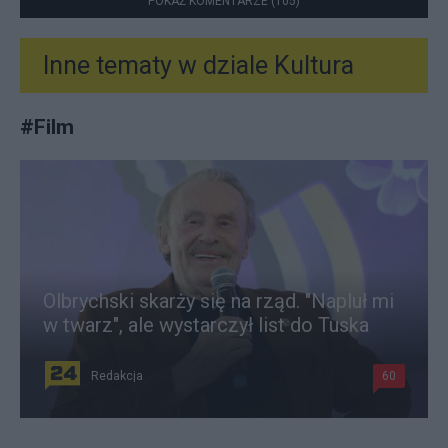
POKAŻ KOMENTARZE (105)
Inne tematy w dziale
Kultura
#
Film
Olbrychski skarży się na rząd. "Napluł mi
w twarz", ale wystarczył list do Tuska
Redakcja
60