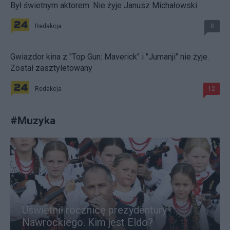
Był świetnym aktorem. Nie żyje Janusz Michałowski
Redakcja
8
Gwiazdor kina z "Top Gun: Maverick" i "Jumanji" nie żyje.
Został zasztyletowany
Redakcja
12
#
Muzyka
Uświetnił rocznicę prezydentury
Nawrockiego. Kim jest Eldo?