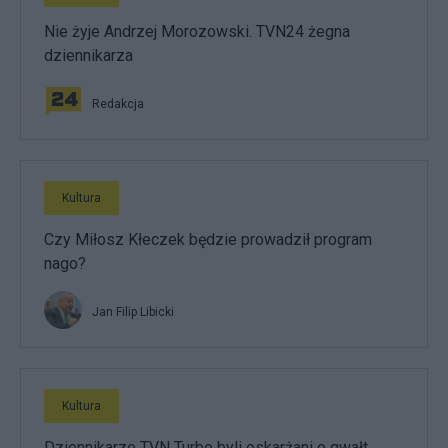
Nie żyje Andrzej Morozowski. TVN24 żegna
dziennikarza
Redakcja
Kultura
Czy Miłosz Kłeczek będzie prowadził program
nago?
Jan Filip Libicki
Kultura
Dziennikarze TVN Turbo byli oskarżani o gwałt.