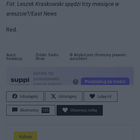
Fot. Leszek Kraskowski spędzi trzy miesiące w
areszcie?/East News
Red.
Autor:
Źródło: Radio
© Artykuł jest chroniony prawem
Redakcja
Wnet
autorskim.
Udostępnij
Udostępnij
Lubię to!
Skomentuj
105
Obserwuj notkę
Kultura