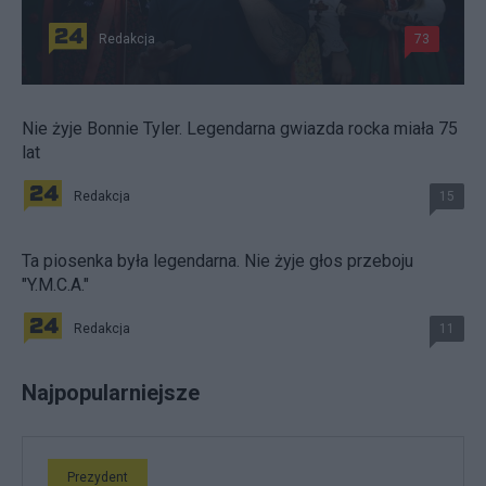
Redakcja
73
Nie żyje Bonnie Tyler. Legendarna gwiazda rocka miała 75
lat
Redakcja
15
Ta piosenka była legendarna. Nie żyje głos przeboju
"Y.M.C.A."
Redakcja
11
Najpopularniejsze
Prezydent