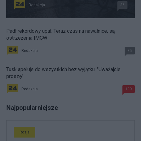
Redakcja
36
Padł rekordowy upał. Teraz czas na nawałnice, są
ostrzeżenia IMGW
Redakcja
35
Tusk apeluje do wszystkich bez wyjątku. "Uważajcie
proszę"
Redakcja
199
Najpopularniejsze
Rosja