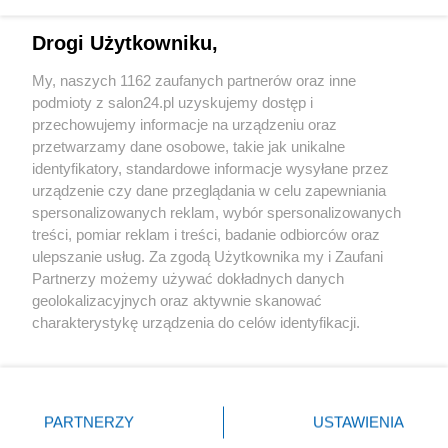
Technologie
Drogi Użytkowniku,
Sport
My, naszych 1162 zaufanych partnerów oraz inne
podmioty z salon24.pl uzyskujemy dostęp i
Społeczeństwo
przechowujemy informacje na urządzeniu oraz
przetwarzamy dane osobowe, takie jak unikalne
Kultura
identyfikatory, standardowe informacje wysyłane przez
urządzenie czy dane przeglądania w celu zapewniania
spersonalizowanych reklam, wybór spersonalizowanych
treści, pomiar reklam i treści, badanie odbiorców oraz
ulepszanie usług. Za zgodą Użytkownika my i Zaufani
X
Facebook
Instagram
Youtube
Partnerzy możemy używać dokładnych danych
geolokalizacyjnych oraz aktywnie skanować
charakterystykę urządzenia do celów identyfikacji.
Web Content Media sp. z o. o. © 2022
Ponieważ cenimy Twoją prywatność, prosimy o zgodę na
korzystanie z tych technologii poprzez kliknięcie
„Akceptuję”. Zgoda jest dobrowolna i zawsze możesz ją
Pomoc
O nas
Praca
Reklama
Kontakt
zmienić/wycofać klikając przycisk ustawień prywatności
PARTNERZY
USTAWIENIA
znajdujący się w lewym dolnym rogu strony
. Niektóre