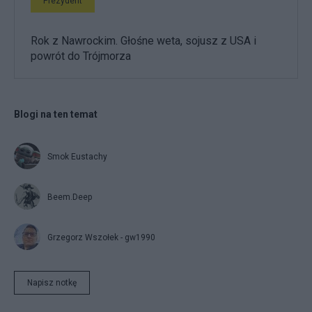
Prezydent
Rok z Nawrockim. Głośne weta, sojusz z USA i
powrót do Trójmorza
Blogi na ten temat
Smok Eustachy
Beem.Deep
Grzegorz Wszołek - gw1990
Napisz notkę