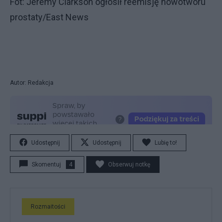
Fot: Jeremy Clarkson ogłosił reemisję nowotworu
prostaty/East News
Autor: Redakcja
Udostępnij
Udostępnij
Lubię to!
Skomentuj
4
Obserwuj notkę
Rozmaitości