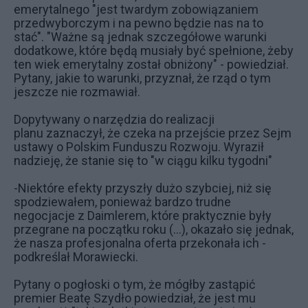
emerytalnego "jest twardym zobowiązaniem
przedwyborczym i na pewno będzie nas na to
stać". "Ważne są jednak szczegółowe warunki
dodatkowe, które będą musiały być spełnione, żeby
ten wiek emerytalny został obniżony" - powiedział.
Pytany, jakie to warunki, przyznał, że rząd o tym
jeszcze nie rozmawiał.
Dopytywany o narzędzia do realizacji
planu
zaznaczył, że czeka na przejście przez Sejm
ustawy o Polskim Funduszu Rozwoju. Wyraził
nadzieję, że stanie się to "w ciągu kilku tygodni"
-Niektóre efekty przyszły dużo szybciej, niż się
spodziewałem, ponieważ bardzo trudne
negocjacje z Daimlerem, które praktycznie były
przegrane na początku roku (...), okazało się jednak,
że nasza profesjonalna oferta przekonała ich -
podkreślał Morawiecki.
Pytany o pogłoski o tym, że mógłby zastąpić
premier Beatę Szydło powiedział, że jest mu