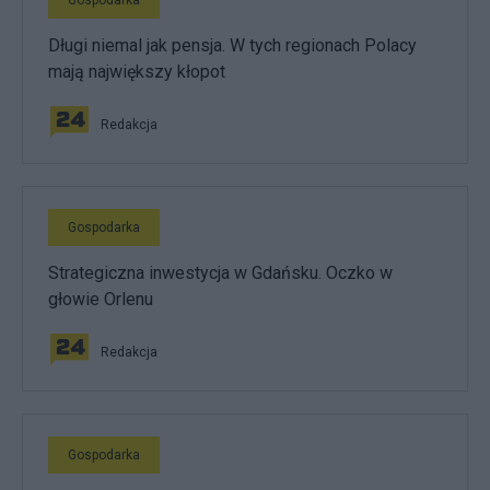
Gospodarka
j
d
Długi niemal jak pensja. W tych regionach Polacy
z
i
mają największy kłopot
e
w
Redakcja
ś
l
a
d
Gospodarka
y
S
Strategiczna inwestycja w Gdańsku. Oczko w
t
głowie Orlenu
a
n
d
Redakcja
a
r
d
&
Gospodarka
P
o