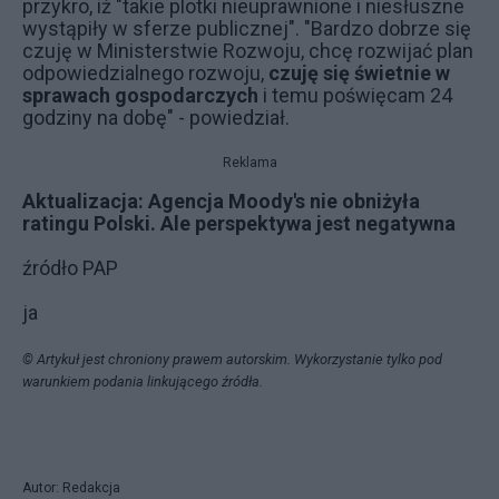
przykro, iż "takie plotki nieuprawnione i niesłuszne
wystąpiły w sferze publicznej". "Bardzo dobrze się
czuję w Ministerstwie Rozwoju, chcę rozwijać plan
odpowiedzialnego rozwoju,
czuję się świetnie w
sprawach gospodarczych
i temu poświęcam 24
godziny na dobę" - powiedział.
Reklama
Aktualizacja:
Agencja Moody's nie obniżyła
ratingu Polski. Ale perspektywa jest negatywna
źródło PAP
ja
© Artykuł jest chroniony prawem autorskim. Wykorzystanie tylko pod
warunkiem podania linkującego źródła.
W
n
a
j
Autor: Redakcja