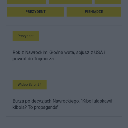
-
a
PREZYDENT
PIENIĄDZE
g
e
n
c
Prezydent
j
a
-
Rok z Nawrockim. Głośne weta, sojusz z USA i
o
powrót do Trójmorza
b
n
i
z
a
Wideo Salon24
-
w
Burza po decyzjach Nawrockiego. "Kibol ułaskawił
i
kibola? To propaganda"
a
r
y
g