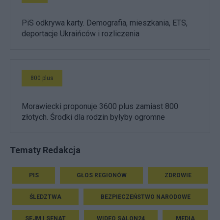
r
o
e
PiS odkrywa karty. Demografia, mieszkania, ETS,
k
deportacje Ukraińców i rozliczenia
o
n
o
m
800 plus
i
a
/
Morawiecki proponuje 3600 plus zamiast 800
n
złotych. Środki dla rodzin byłyby ogromne
e
w
s
/
Tematy Redakcja
k
o
PIS
GŁOS REGIONÓW
ZDROWIE
l
e
ŚLEDZTWA
BEZPIECZEŃSTWO NARODOWE
j
n
a
SEJM I SENAT
WIDEO SALON24
MEDIA