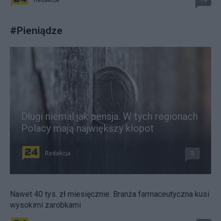
e
Redakcja
14
j
#
Pieniądze
C
z
y
t
a
j
w
i
ę
Długi niemal jak pensja. W tych regionach
c
Polacy mają największy kłopot
e
j
n
Redakcja
5
a
h
t
t
Nawet 40 tys. zł miesięcznie. Branża farmaceutyczna kusi
p
wysokimi zarobkami
:
/