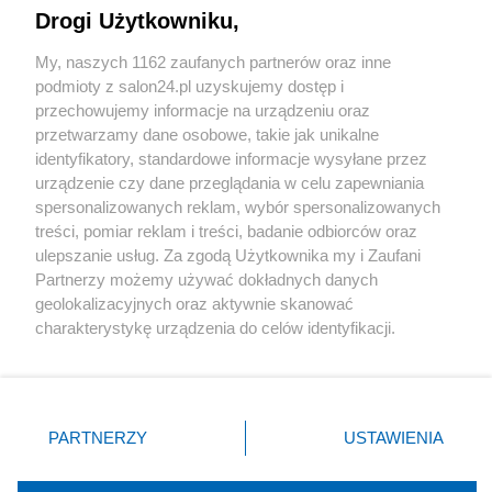
m
Drogi Użytkowniku,
e
Sport
d
My, naszych 1162 zaufanych partnerów oraz inne
i
podmioty z salon24.pl uzyskujemy dostęp i
Społeczeństwo
u
przechowujemy informacje na urządzeniu oraz
m
przetwarzamy dane osobowe, takie jak unikalne
=
Kultura
identyfikatory, standardowe informacje wysyłane przez
f
urządzenie czy dane przeglądania w celu zapewniania
r
spersonalizowanych reklam, wybór spersonalizowanych
a
treści, pomiar reklam i treści, badanie odbiorców oraz
m
e
ulepszanie usług. Za zgodą Użytkownika my i Zaufani
X
Facebook
Instagram
Youtube
&
Partnerzy możemy używać dokładnych danych
u
geolokalizacyjnych oraz aktywnie skanować
t
charakterystykę urządzenia do celów identyfikacji.
m
Web Content Media sp. z o. o. © 2022
Ponieważ cenimy Twoją prywatność, prosimy o zgodę na
_
korzystanie z tych technologii poprzez kliknięcie
c
„Akceptuję”. Zgoda jest dobrowolna i zawsze możesz ją
Pomoc
O nas
Praca
Reklama
Kontakt
a
zmienić/wycofać klikając przycisk ustawień prywatności
m
PARTNERZY
USTAWIENIA
p
znajdujący się w lewym dolnym rogu strony
. Niektóre
a
rodzaje przetwarzania danych nie wymagają zgody