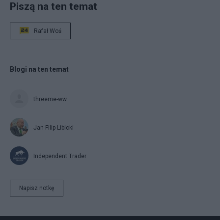
o
Piszą na ten temat
d
n
Rafał Woś
o
s
c
-
Blogi na ten temat
k
r
e
threeme-ww
d
y
t
Jan Filip Libicki
o
w
a
Independent Trader
-
p
o
Napisz notkę
l
s
k