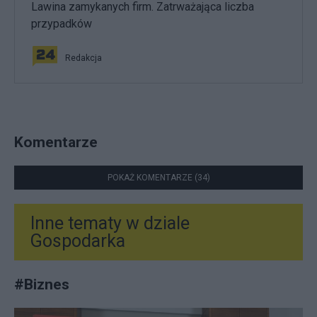
Lawina zamykanych firm. Zatrważająca liczba
o
przypadków
r
'
s
Redakcja
i
o
b
n
i
Komentarze
ż
y
POKAŻ KOMENTARZE (34)
P
o
l
Inne tematy w dziale
s
Gospodarka
c
e
o
c
#
Biznes
e
n