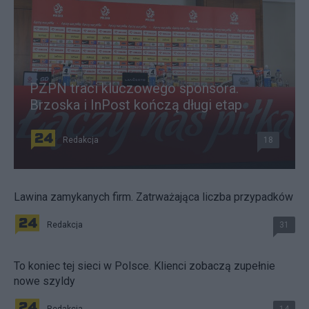
ę
w
i
a
r
y
PZPN traci kluczowego sponsora.
g
o
Brzoska i InPost kończą długi etap
d
n
Redakcja
18
o
ś
c
i
Lawina zamykanych firm. Zatrważająca liczba przypadków
k
r
e
Redakcja
31
d
y
To koniec tej sieci w Polsce. Klienci zobaczą zupełnie
t
nowe szyldy
o
w