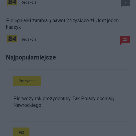
Redakcja
7
/
b
i
Pielęgniarki zarabiają nawet 24 tysiące zł. Jest jeden
z
haczyk
n
e
s
Redakcja
22
.
i
Najpopularniejsze
n
t
e
r
Prezydent
i
a
.
Pierwszy rok prezydentury. Tak Polacy oceniają
p
Nawrockiego
l
/
m
a
k
PiS