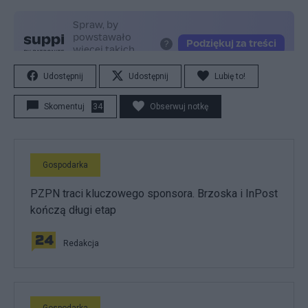
b
l
i
ż
s
z
Udostępnij
Udostępnij
Lubię to!
y
p
Skomentuj
34
Obserwuj notkę
i
ą
t
e
Gospodarka
k
M
PZPN traci kluczowego sponsora. Brzoska i InPost
o
kończą długi etap
o
d
y
Redakcja
'
s
p
ó