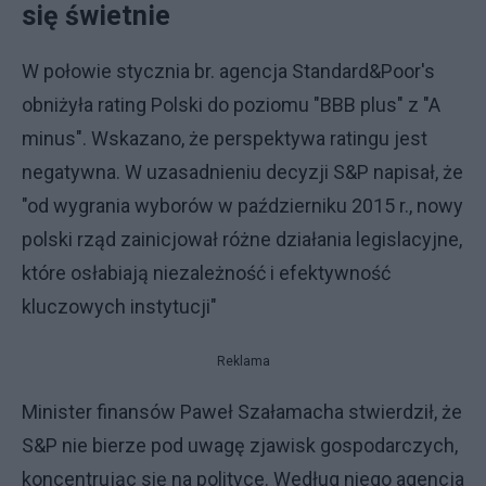
się świetnie
W połowie stycznia br. agencja Standard&Poor's
obniżyła rating Polski do poziomu "BBB plus" z "A
minus". Wskazano, że perspektywa ratingu jest
negatywna. W uzasadnieniu decyzji S&P napisał, że
"od wygrania wyborów w październiku 2015 r., nowy
polski rząd zainicjował różne działania legislacyjne,
które osłabiają niezależność i efektywność
kluczowych instytucji"
Reklama
Minister finansów Paweł Szałamacha stwierdził, że
S&P nie bierze pod uwagę zjawisk gospodarczych,
koncentrując się na polityce. Według niego agencja