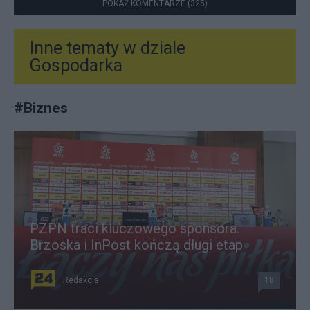
POKAŻ KOMENTARZE (325)
Inne tematy w dziale
Gospodarka
#
Biznes
PZPN traci kluczowego sponsora.
Brzoska i InPost kończą długi etap
Redakcja
18