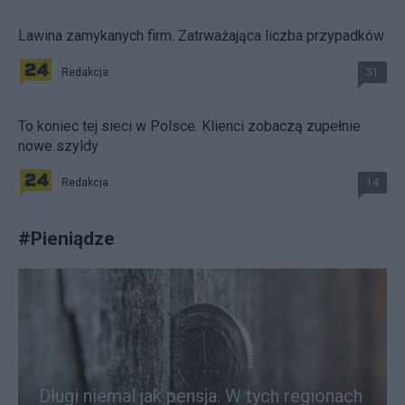
Lawina zamykanych firm. Zatrważająca liczba przypadków
Redakcja
31
To koniec tej sieci w Polsce. Klienci zobaczą zupełnie
nowe szyldy
Redakcja
14
#
Pieniądze
Długi niemal jak pensja. W tych regionach