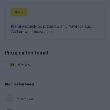
Rosja
Kreml wściekły po przemówieniu Nawrockiego.
Zacharowa dostała szału
Piszą na ten temat
Rafał Woś
Blogi na ten temat
threeme-ww