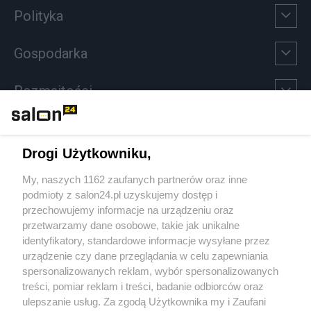
Polityka
Gospodarka
Rozmaitości
Technologie
Drogi Użytkowniku,
Sport
My, naszych 1162 zaufanych partnerów oraz inne
podmioty z salon24.pl uzyskujemy dostęp i
Społeczeństwo
przechowujemy informacje na urządzeniu oraz
przetwarzamy dane osobowe, takie jak unikalne
Kultura
identyfikatory, standardowe informacje wysyłane przez
urządzenie czy dane przeglądania w celu zapewniania
spersonalizowanych reklam, wybór spersonalizowanych
treści, pomiar reklam i treści, badanie odbiorców oraz
ulepszanie usług. Za zgodą Użytkownika my i Zaufani
X
Facebook
Instagram
Youtube