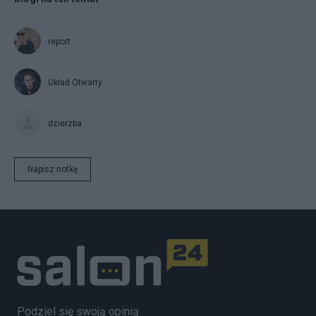
report
Układ Otwarty
dzierzba
Napisz notkę
Podziel się swoją opinią