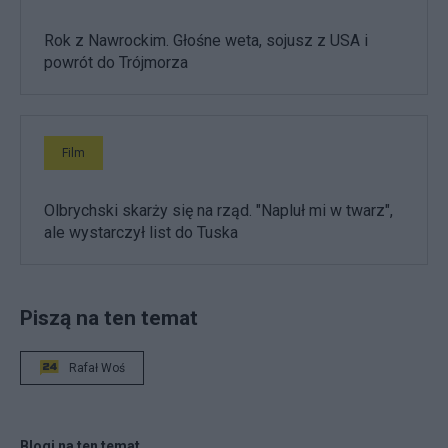
Rok z Nawrockim. Głośne weta, sojusz z USA i
powrót do Trójmorza
Film
Olbrychski skarży się na rząd. "Napluł mi w twarz",
ale wystarczył list do Tuska
Piszą na ten temat
Rafał Woś
Blogi na ten temat