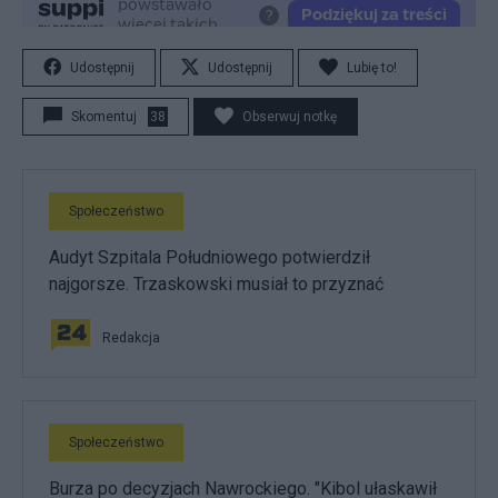
Udostępnij
Udostępnij
Lubię to!
Skomentuj
38
Obserwuj notkę
Społeczeństwo
Audyt Szpitala Południowego potwierdził
najgorsze. Trzaskowski musiał to przyznać
Redakcja
Społeczeństwo
Burza po decyzjach Nawrockiego. "Kibol ułaskawił