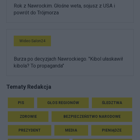
Rok z Nawrockim. Głośne weta, sojusz z USA i
powrót do Trójmorza
Wideo Salon24
Burza po decyzjach Nawrockiego. "Kibol ułaskawił
kibola? To propaganda"
Tematy Redakcja
PIS
GŁOS REGIONÓW
ŚLEDZTWA
ZDROWIE
BEZPIECZEŃSTWO NARODOWE
PREZYDENT
MEDIA
PIENIĄDZE