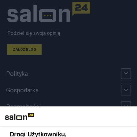
Podziel się swoją opinią
ZAŁÓŻ BLOG
Polityka
Gospodarka
Rozmaitości
Technologie
Drogi Użytkowniku,