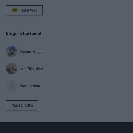
Rafał Woś
Blogi na ten temat
Siukum Balala
Jan Filip Libicki
brat Damian
Napisz notkę