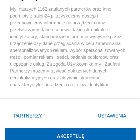
Sport
My, naszych 1162 zaufanych partnerów oraz inne
podmioty z salon24.pl uzyskujemy dostęp i
Społeczeństwo
przechowujemy informacje na urządzeniu oraz
przetwarzamy dane osobowe, takie jak unikalne
Kultura
identyfikatory, standardowe informacje wysyłane przez
urządzenie czy dane przeglądania w celu zapewniania
spersonalizowanych reklam, wybór spersonalizowanych
treści, pomiar reklam i treści, badanie odbiorców oraz
ulepszanie usług. Za zgodą Użytkownika my i Zaufani
X
Facebook
Instagram
Youtube
Partnerzy możemy używać dokładnych danych
geolokalizacyjnych oraz aktywnie skanować
charakterystykę urządzenia do celów identyfikacji.
Web Content Media sp. z o. o. © 2022
Ponieważ cenimy Twoją prywatność, prosimy o zgodę na
korzystanie z tych technologii poprzez kliknięcie
„Akceptuję”. Zgoda jest dobrowolna i zawsze możesz ją
Pomoc
O nas
Praca
Reklama
Kontakt
zmienić/wycofać klikając przycisk ustawień prywatności
PARTNERZY
USTAWIENIA
znajdujący się w lewym dolnym rogu strony
. Niektóre
rodzaje przetwarzania danych nie wymagają zgody
użytkownika, ale masz prawo sprzeciwić się takiemu
AKCEPTUJĘ