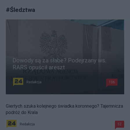
#
Śledztwa
Dowody są za słabe? Podejrzany ws.
RARS opuścił areszt
Redakcja
106
Giertych szuka kolejnego świadka koronnego? Tajemnicza
podróż do Krala
Redakcja
52