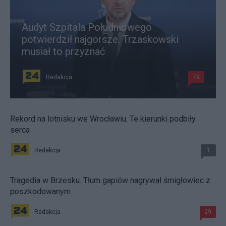
Audyt Szpitala Południowego
potwierdził najgorsze. Trzaskowski
musiał to przyznać
Redakcja
79
Rekord na lotnisku we Wrocławiu. Te kierunki podbiły
serca
Redakcja
1
Tragedia w Brzesku. Tłum gapiów nagrywał śmigłowiec z
poszkodowanym
Redakcja
29