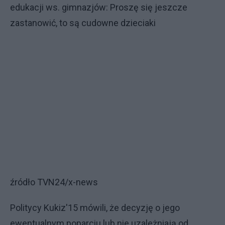
edukacji ws. gimnazjów: Proszę się jeszcze
zastanowić, to są cudowne dzieciaki
źródło TVN24/x-news
Politycy Kukiz'15 mówili, że decyzję o jego
ewentualnym poparciu lub nie uzależniają od