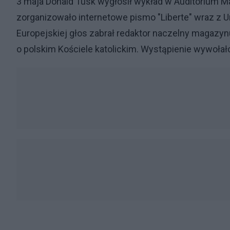
3 maja Donald Tusk wygłosił wykład w Auditorium
zorganizowało internetowe pismo "Liberte" wraz 
Europejskiej głos zabrał redaktor naczelny magazynu
o polskim Kościele katolickim. Wystąpienie wywołał