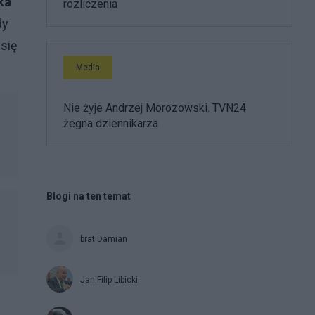
ka
rozliczenia
dy
 się
Media
Nie żyje Andrzej Morozowski. TVN24
żegna dziennikarza
Blogi na ten temat
brat Damian
Jan Filip Libicki