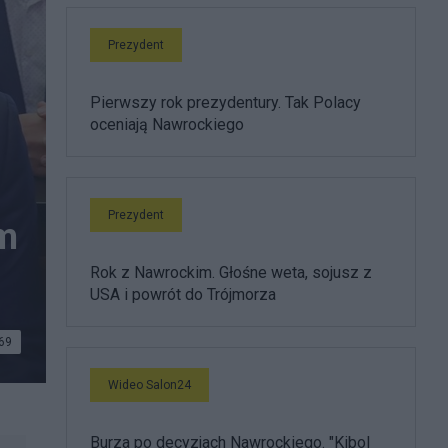
Prezydent
Pierwszy rok prezydentury. Tak Polacy
oceniają Nawrockiego
Prezydent
m
Rok z Nawrockim. Głośne weta, sojusz z
USA i powrót do Trójmorza
69
Wideo Salon24
Burza po decyzjach Nawrockiego. "Kibol