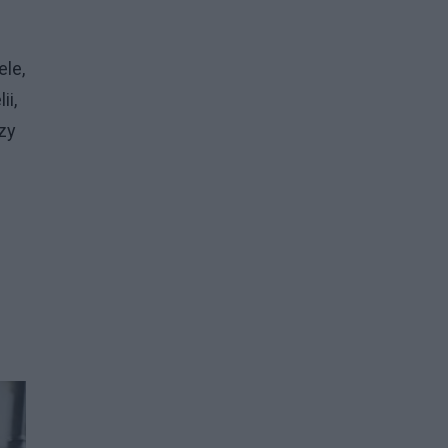
ele,
ii,
zy