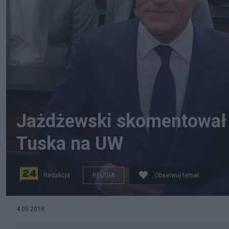
Jażdżewski skomentował 
Tuska na UW
Redakcja
RELIGIA
Obserwuj temat
Leszek Jażdżewski zabrał głos przed wykładem Donald
4.05.2019