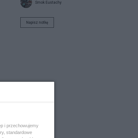
Smok Eustachy
Napisz notkę
ęp i przechowujemy
ory, standardowe