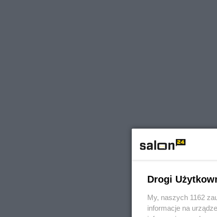
Drogi Użytkow
My, naszych 1162 zau
informacje na urządze