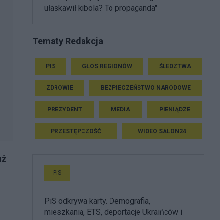
ułaskawił kibola? To propaganda"
Tematy Redakcja
PIS
GŁOS REGIONÓW
ŚLEDZTWA
ZDROWIE
BEZPIECZEŃSTWO NARODOWE
PREZYDENT
MEDIA
PIENIĄDZE
PRZESTĘPCZOŚĆ
WIDEO SALON24
uż
PiS
PiS odkrywa karty. Demografia,
mieszkania, ETS, deportacje Ukraińców i