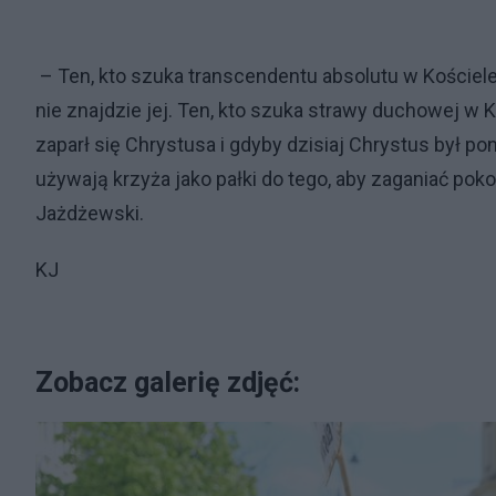
– Ten, kto szuka transcendentu absolutu w Kościele,
nie znajdzie jej. Ten, kto szuka strawy duchowej w Ko
zaparł się Chrystusa i gdyby dzisiaj Chrystus był p
używają krzyża jako pałki do tego, aby zaganiać po
Jażdżewski.
KJ
Zobacz galerię zdjęć: