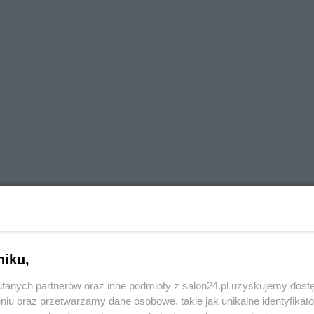
niku,
fanych partnerów oraz inne podmioty z salon24.pl uzyskujemy dost
niu oraz przetwarzamy dane osobowe, takie jak unikalne identyfikat