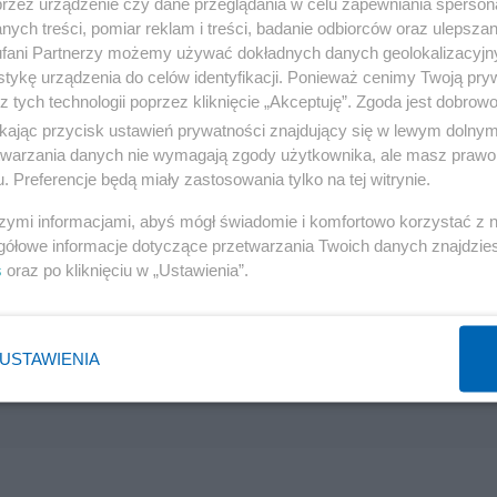
przez urządzenie czy dane przeglądania w celu zapewniania sperson
ych treści, pomiar reklam i treści, badanie odbiorców oraz ulepszan
Reklama
fani Partnerzy możemy używać dokładnych danych geolokalizacyjn
tykę urządzenia do celów identyfikacji. Ponieważ cenimy Twoją pry
z tych technologii poprzez kliknięcie „Akceptuję”. Zgoda jest dobro
ół do świni i oskarżył go o zdradę Ewangelii. Artykuł ze
ikając przycisk ustawień prywatności znajdujący się w lewym dolny
ła na swoim Twitterze Anna Sobecka z PiS. Posłanka
etwarzania danych nie wymagają zgody użytkownika, ale masz prawo 
ie atakowany przez środowiska liberalno-lewicowe".
. Preferencje będą miały zastosowania tylko na tej witrynie.
szymi informacjami, abyś mógł świadomie i komfortowo korzystać z
już sam ojciec dyrektor podniósł temat to znaczy, że 
gółowe informacje dotyczące przetwarzania Twoich danych znajdzi
s
oraz po kliknięciu w „Ustawienia”.
USTAWIENIA