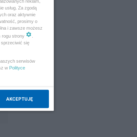
alizowanych reklam,
ie usług. Za zgodą
ych oraz aktywnie
watność, prosimy o
wolna i zawsze możesz
m rogu strony
.
sprzeciwić się
 naszych serwisów
jest
esz w
Polityce
AKCEPTUJĘ