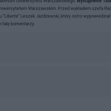
 Maximum Uniwersytetu Warszawskiego.
Wystąpienie Tus
z Uniwersytetem Warszawskim. Przed wykładem szefa Ra
 "Liberte" Leszek Jażdżewski, który ostro wypowiedział
o falę komentarzy.