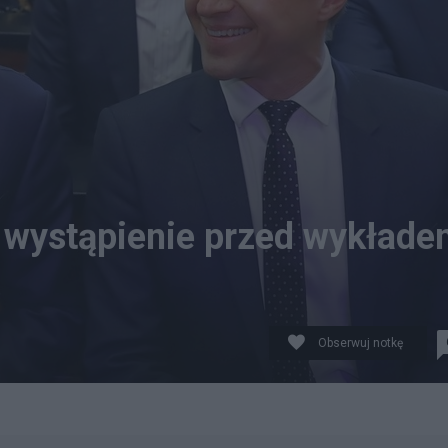
wystąpienie przed wykłade
Obserwuj notkę
a Tuska. fot. PAP