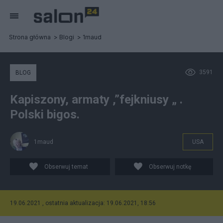
Strona główna
Blogi
1maud
3591
BLOG
Kapiszony, armaty ,”fejkniusy „ .
Polski bigos.
1maud
USA
Obserwuj temat
Obserwuj notkę
19.06.2021 , ostatnia aktualizacja: 19.06.2021, 18:56