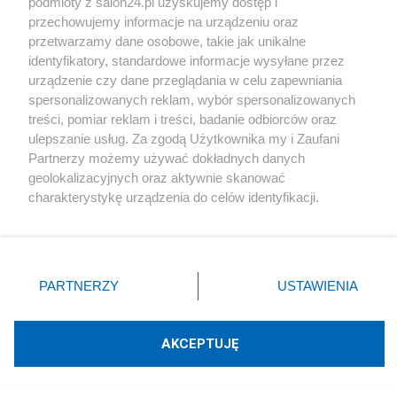
podmioty z salon24.pl uzyskujemy dostęp i
https://www.medonet.pl/zdrowie/zdrowie-dla-
przechowujemy informacje na urządzeniu oraz
kazdego,zasieg-koronawirusa-covid-19--
przetwarzamy dane osobowe, takie jak unikalne
identyfikatory, standardowe informacje wysyłane przez
mapa-,artykul,43602150.html#tempo-rozwoju-
urządzenie czy dane przeglądania w celu zapewniania
epidemii-w-wybranych-krajach
spersonalizowanych reklam, wybór spersonalizowanych
treści, pomiar reklam i treści, badanie odbiorców oraz
https://www.o2.pl/informacje/wyslala-do-wuhan-
ulepszanie usług. Za zgodą Użytkownika my i Zaufani
Partnerzy możemy używać dokładnych danych
grozne-wirusy-kilka-miesiecy-pozniej-zaczela-sie-
geolokalizacyjnych oraz aktywnie skanować
pandemia-6522191092808544a
charakterystykę urządzenia do celów identyfikacji.
Ponieważ cenimy Twoją prywatność, prosimy o zgodę na
korzystanie z tych technologii poprzez kliknięcie
Czytaj więcej na
„Akceptuję”. Zgoda jest dobrowolna i zawsze możesz ją
https://wydarzenia.interia.pl/raporty/raport-
zmienić/wycofać klikając przycisk ustawień prywatności
PARTNERZY
USTAWIENIA
koronawirus-chiny/aktualnosci/news-naukowcy-z-
znajdujący się w lewym dolnym rogu strony
. Niektóre
rodzaje przetwarzania danych nie wymagają zgody
usa-dowody-na-wyciek-koronawirusa-z-
użytkownika, ale masz prawo sprzeciwić się takiemu
AKCEPTUJĘ
laboratorium-,nId,5305507#utm_source=paste&ut
przetwarzaniu. Preferencje będą miały zastosowania tylko
m_medium=paste&utm_campaign=chr
na tej witrynie.