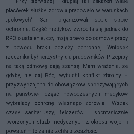
Przy pierwszej i drugiej fali zakażeń wiele
placówek służby zdrowia pracowało w warunkach
„polowych”. Sami organizowali sobie stroje
ochronne. Część medyków zwróciła się jednak do
RPO o ustalenie, czy mają prawo do odmowy pracy
z powodu braku odzieży ochronnej. Wniosek
rzecznika był korzystny dla pracowników. Przepisy
na taką odmowę dają szansę. Mam wrażenie, ze
gdyby, nie daj Bóg, wybuchł konflikt zbrojny –
przyzwyczajona do obowiązków spoczywających
na państwie- część nowoczesnych medyków
wybrałaby ochronę własnego zdrowia Wszak
czasy sanitariuszy, felczerów i spontanicznie
tworzonych służb medycznych z okresu wojen i
powstań – to zamierzchła przeszłość.