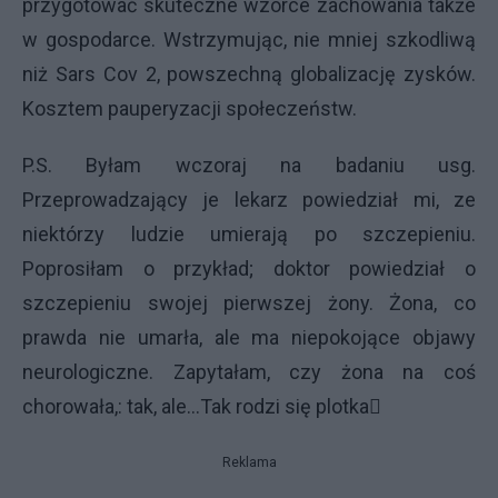
przygotować skuteczne wzorce zachowania także
w gospodarce. Wstrzymując, nie mniej szkodliwą
niż Sars Cov 2, powszechną globalizację zysków.
Kosztem pauperyzacji społeczeństw.
P.S. Byłam wczoraj na badaniu usg.
Przeprowadzający je lekarz powiedział mi, ze
niektórzy ludzie umierają po szczepieniu.
Poprosiłam o przykład; doktor powiedział o
szczepieniu swojej pierwszej żony. Żona, co
prawda nie umarła, ale ma niepokojące objawy
neurologiczne. Zapytałam, czy żona na coś
chorowała,: tak, ale…Tak rodzi się plotka
Reklama