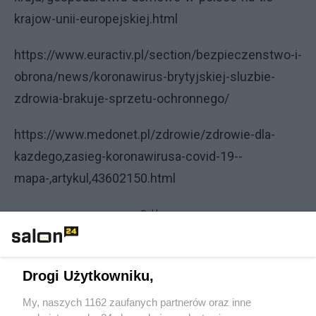
krajow-unii-europejskiej.html
https://www.euractiv.pl/section/bezpieczenstwo-i-
obrona/news/koronawirus-brytyjskiej-sluzbie-
zdrowia-brakuje-sprzetu-ochronnego/
https://www.medonet.pl/zdrowie/zdrowie-dla-
kazdego,zasieg-koronawirusa-covid-19--
mapa-,artykul,43602150.html
Reklama
https://www.rmf24.pl/fakty/polska/news-grypa-
szaleje-coraz-wiecej-szpitali-wprowadza-zakaz-
Drogi Użytkowniku,
odwiedzi,nId,2343502#crp_state=1
My, naszych 1162 zaufanych partnerów oraz inne