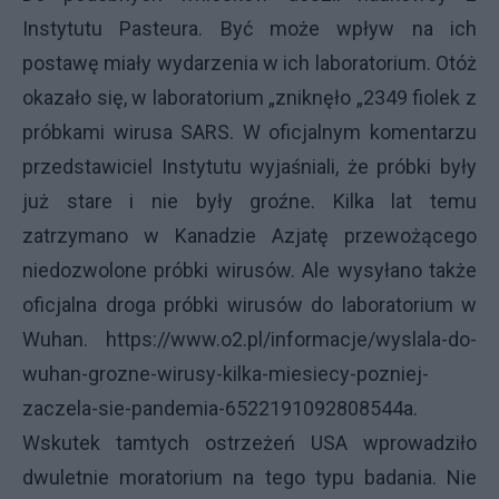
Instytutu Pasteura. Być może wpływ na ich
postawę miały wydarzenia w ich laboratorium. Otóż
okazało się, w laboratorium „zniknęło „2349 fiolek z
próbkami wirusa SARS. W oficjalnym komentarzu
przedstawiciel Instytutu wyjaśniali, że próbki były
już stare i nie były groźne. Kilka lat temu
zatrzymano w Kanadzie Azjatę przewożącego
niedozwolone próbki wirusów. Ale wysyłano także
oficjalna droga próbki wirusów do laboratorium w
Wuhan. https://www.o2.pl/informacje/wyslala-do-
wuhan-grozne-wirusy-kilka-miesiecy-pozniej-
zaczela-sie-pandemia-6522191092808544a.
Wskutek tamtych ostrzeżeń USA wprowadziło
dwuletnie moratorium na tego typu badania. Nie