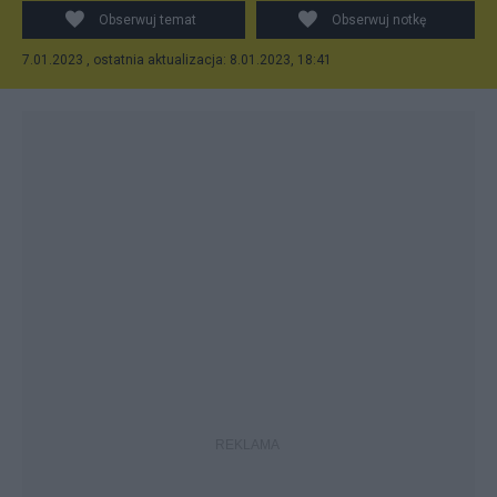
Obserwuj temat
Obserwuj notkę
7.01.2023 , ostatnia aktualizacja: 8.01.2023, 18:41