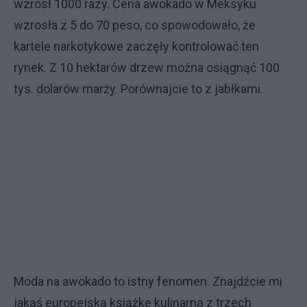
wzrósł 1000 razy. Cena awokado w Meksyku
wzrosła z 5 do 70 peso, co spowodowało, że
kartele narkotykowe zaczęły kontrolować ten
rynek. Z 10 hektarów drzew można osiągnąć 100
tys. dolarów marży. Porównajcie to z jabłkami.
Moda na awokado to istny fenomen. Znajdźcie mi
jakąś europejską książkę kulinarną z trzech