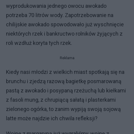
wyprodukowania jednego owocu awokado
potrzeba 70 litrów wody. Zapotrzebowanie na
chilijskie awokado spowodowało już wyschnięcie
niektórych rzek i bankructwo rolników żyjących z
roli wzdłuż koryta tych rzek.
Reklama
Kiedy nasi młodzi z wielkich miast spotkają się na
brunchu i zjedzą razową bagietkę posmarowaną
pastą z awokado i posypaną rzeżuchą lub kiełkami
z fasoli mung, z chrupiącą sałatą i plasterkami
zielonego ogórka, to zanim wypiją swoją sojową
latte może najdzie ich chwila refleksji?
Wojnę z margaryną już wygraliśmy, wojnę z