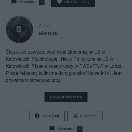
Skomentuj
97
Obserwuj notkę
O mnie
alamira
Ślązak od zawsze, studiował Ekonomię na UE w
Katowicach, Psychologię i Nauki Polityczne na UŚ w
Katowicach, Pisanie scenariuszy w PWSzFTviT w Łodzi.
Pisze felietony kulinarne do tygodnika "Nowe Info". Jest
prywatnym przedsiębiorcą.
Nowości od blogera
Udostępnij
Udostępnij
Skomentuj
97