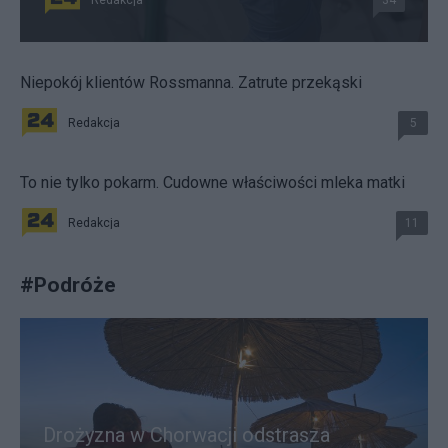
Redakcja
34
Niepokój klientów Rossmanna. Zatrute przekąski
Redakcja
5
To nie tylko pokarm. Cudowne właściwości mleka matki
Redakcja
11
#
Podróże
Drożyzna w Chorwacji odstrasza