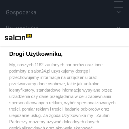
Gospodarka
Rozmaitości
Technologie
Drogi Użytkowniku,
Sport
My, naszych 1162 zaufanych partnerów oraz inne
podmioty z salon24.pl uzyskujemy dostęp i
Społeczeństwo
przechowujemy informacje na urządzeniu oraz
przetwarzamy dane osobowe, takie jak unikalne
Kultura
identyfikatory, standardowe informacje wysyłane przez
urządzenie czy dane przeglądania w celu zapewniania
spersonalizowanych reklam, wybór spersonalizowanych
treści, pomiar reklam i treści, badanie odbiorców oraz
ulepszanie usług. Za zgodą Użytkownika my i Zaufani
X
Facebook
Instagram
Youtube
Partnerzy możemy używać dokładnych danych
geolokalizacyjnych oraz aktywnie skanować