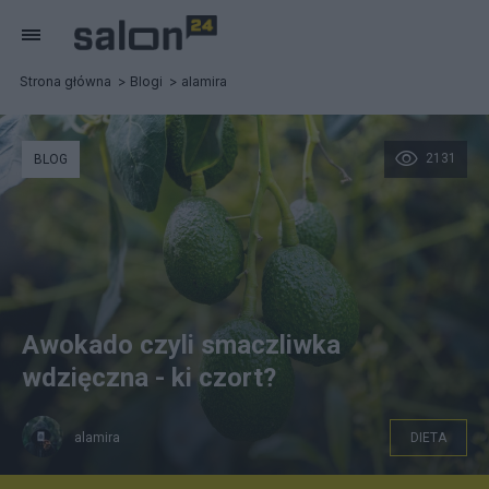
Strona główna
Blogi
alamira
2131
BLOG
Awokado czyli smaczliwka
wdzięczna - ki czort?
alamira
DIETA
pixabay