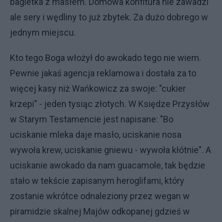
bagietka z masłem. Domowa konfitura nie zawadzi
ale sery i wędliny to już zbytek. Za dużo dobrego w
jednym miejscu.
Kto tego Boga włożył do awokado tego nie wiem.
Pewnie jakaś agencja reklamowa i dostała za to
więcej kasy niż Wańkowicz za swoje: "cukier
krzepi" - jeden tysiąc złotych. W Księdze Przysłów
w Starym Testamencie jest napisane: "Bo
uciskanie mleka daje masło, uciskanie nosa
wywoła krew, uciskanie gniewu - wywoła kłótnie". A
uciskanie awokado da nam guacamole, tak będzie
stało w tekście zapisanym heroglifami, który
zostanie wkrótce odnaleziony przez wegan w
piramidzie skalnej Majów odkopanej gdzieś w