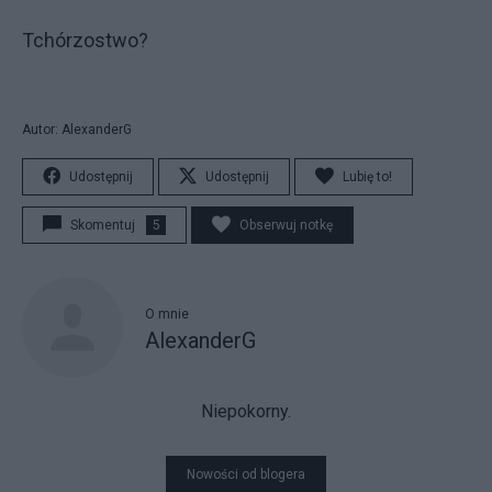
Tchórzostwo?
Autor: AlexanderG
Udostępnij
Udostępnij
Lubię to!
Skomentuj
5
Obserwuj notkę
O mnie
AlexanderG
Niepokorny.
Nowości od blogera