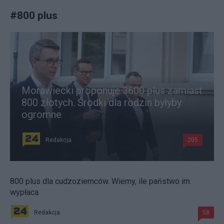
#
800 plus
Morawiecki proponuje 3600 plus zamiast
800 złotych. Środki dla rodzin byłyby
ogromne
Redakcja
205
800 plus dla cudzoziemców. Wiemy, ile państwo im
wypłaca
Redakcja
58