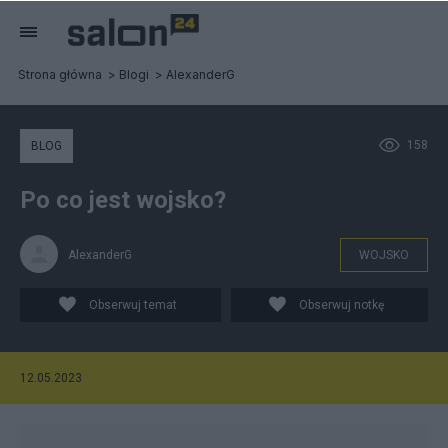
Strona główna
Blogi
AlexanderG
158
BLOG
Po co jest wojsko?
AlexanderG
WOJSKO
Obserwuj temat
Obserwuj notkę
12.05.2023