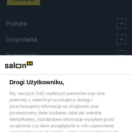
ZAŁÓŻ BLOG
Polityka
Gospodarka
Rozmaitości
Technologie
Drogi Użytkowniku,
Sport
My, naszych 1162 zaufanych partnerów oraz inne
podmioty z salon24.pl uzyskujemy dostęp i
Społeczeństwo
przechowujemy informacje na urządzeniu oraz
przetwarzamy dane osobowe, takie jak unikalne
Kultura
identyfikatory, standardowe informacje wysyłane przez
urządzenie czy dane przeglądania w celu zapewniania
spersonalizowanych reklam, wybór spersonalizowanych