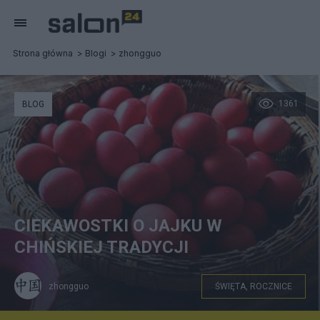
Strona główna
Blogi
zhongguo
1361
BLOG
CIEKAWOSTKI O JAJKU W
CHIŃSKIEJ TRADYCJI
zhongguo
ŚWIĘTA, ROCZNICE