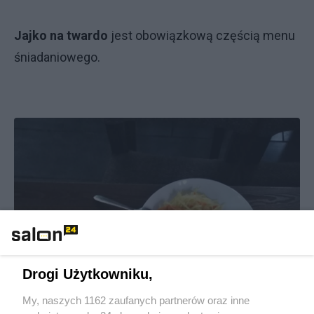
Jajko na twardo
jest obowiązkową częścią menu
śniadaniowego.
Drogi Użytkowniku,
My, naszych 1162 zaufanych partnerów oraz inne