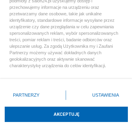
podmioty z salon24.pl uzyskujemy dostęp i
przechowujemy informacje na urządzeniu oraz
przetwarzamy dane osobowe, takie jak unikalne
identyfikatory, standardowe informacje wysyłane przez
urządzenie czy dane przeglądania w celu zapewniania
spersonalizowanych reklam, wybór spersonalizowanych
treści, pomiar reklam i treści, badanie odbiorców oraz
ulepszanie usług. Za zgodą Użytkownika my i Zaufani
Partnerzy możemy używać dokładnych danych
geolokalizacyjnych oraz aktywnie skanować
charakterystykę urządzenia do celów identyfikacji.
Ponieważ cenimy Twoją prywatność, prosimy o zgodę na
korzystanie z tych technologii poprzez kliknięcie
„Akceptuję”. Zgoda jest dobrowolna i zawsze możesz ją
zmienić/wycofać klikając przycisk ustawień prywatności
PARTNERZY
USTAWIENIA
znajdujący się w lewym dolnym rogu strony
. Niektóre
Tai O to mała osada rybacka położona w zachodniej
rodzaje przetwarzania danych nie wymagają zgody
części wyspy Lantau na Nowych Terytoriach
użytkownika, ale masz prawo sprzeciwić się takiemu
AKCEPTUJĘ
przetwarzaniu. Preferencje będą miały zastosowania tylko
Hongkongu.
na tej witrynie.