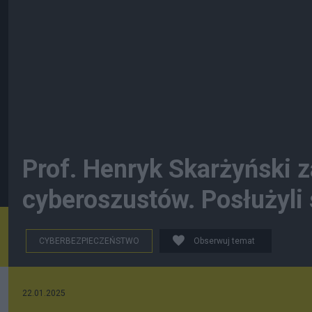
Prof. Henryk Skarżyński 
cyberoszustów. Posłużyli
CYBERBEZPIECZEŃSTWO
Obserwuj temat
22.01.2025