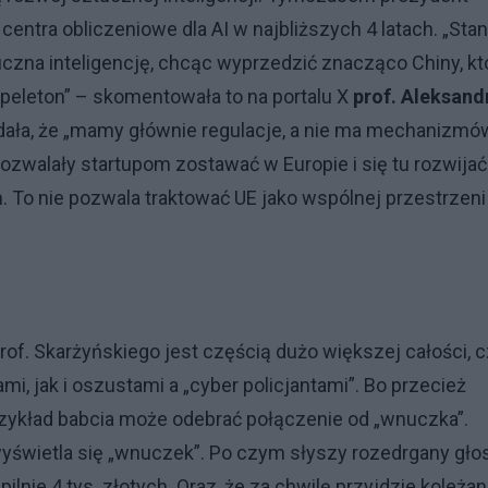
entra obliczeniowe dla AI w najbliższych 4 latach. „Sta
czna inteligencję, chcąc wyprzedzić znacząco Chiny, kt
a peleton” – skomentowała to na portalu X
prof. Aleksand
dała, że „mamy głównie regulacje, a nie ma mechanizmó
ozwalały startupom zostawać w Europie i się tu rozwijać
To nie pozwala traktować UE jako wspólnej przestrzeni
of. Skarżyńskiego jest częścią dużo większej całości, c
, jak i oszustami a „cyber policjantami”. Bo przecież
zykład babcia może odebrać połączenie od „wnuczka”.
wyświetla się „wnuczek”. Po czym słyszy rozedrgany gło
ilnie 4 tys. złotych. Oraz, że za chwilę przyjdzie koleża