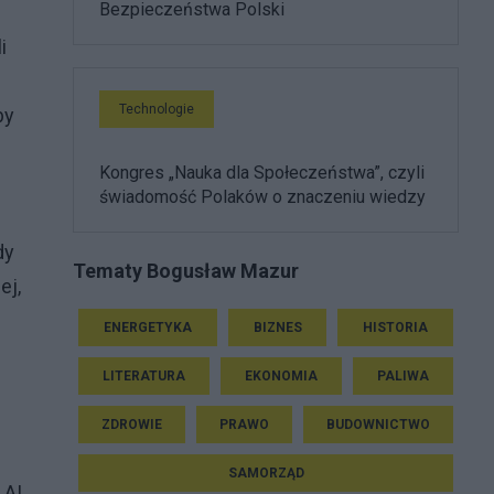
Bezpieczeństwa Polski
i
Technologie
by
Kongres „Nauka dla Społeczeństwa”, czyli
świadomość Polaków o znaczeniu wiedzy
dy
Tematy Bogusław Mazur
ej,
ENERGETYKA
BIZNES
HISTORIA
LITERATURA
EKONOMIA
PALIWA
ZDROWIE
PRAWO
BUDOWNICTWO
SAMORZĄD
 AI