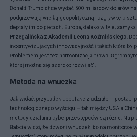
Donald Trump chce wydać 500 miliardów dolarów na c
podgrzewają wielką geopolityczną rozgrywkę o sztu
deptały im po pietach. Europa, daleko w tyle, zamyk
Przegalińska z Akademii Leona Koźmińskiego
. Do
incentywizujących innowacyjność i takich które by p
Problemem jest tez harmonizacja prawa. Ogromnym. 
której można się szeroko rozwijać”.
Metoda na wnuczka
Jak widać, przypadek deepfake z udziałem postaci pr
technologicznego wyścigu – tak między USA a Chinami
metody działania cyberprzestępców są różne. Na pr
Babcia widzi, że dzwoni wnuczek, bo na monitorze 
„wnuczka” który mówi, że miał wypadek i potrzebuje p