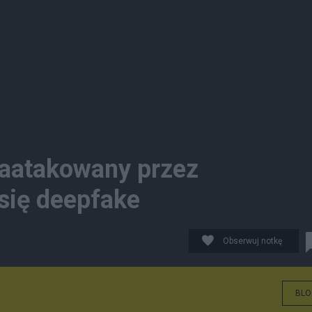
zaatakowany przez
 się deepfake
Obserwuj notkę
BLO