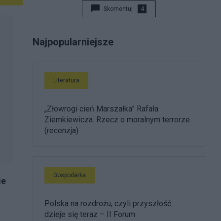
Skomentuj
4
Najpopularniejsze
Literatura
„Złowrogi cień Marszałka” Rafała
Ziemkiewicza. Rzecz o moralnym terrorze
(recenzja)
Gospodarka
ie
Polska na rozdrożu, czyli przyszłość
dzieje się teraz – II Forum