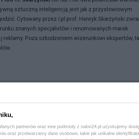
ywną sztuczną inteligencją jest jak z przysłowiowym
dzić. Cytowany przez I.pl prof. Henryk Skarżyński zwra
zerunku znanych specjalistów i renomowanych marek
 reklamy. Poza szkodzeniem wizerunkowi ekspertów, ta
ntów.
niku,
fanych partnerów oraz inne podmioty z salon24.pl uzyskujemy dost
niu oraz przetwarzamy dane osobowe, takie jak unikalne identyfikat