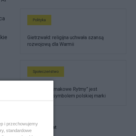
ca
Polityka
kie
Gietrzwałd: religijna uchwała szansą
rozwojową dla Warmii
Społeczeństwo
Festiwal „Ślimakowe Rytmy” jest
światowym symbolem polskiej marki
ęp i przechowujemy
Blogi na ten temat
ory, standardowe