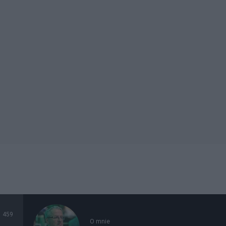
459
O mnie