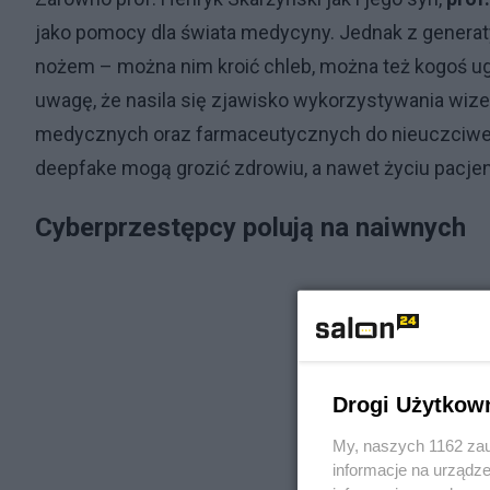
jako pomocy dla świata medycyny. Jednak z generat
nożem – można nim kroić chleb, można też kogoś ugo
uwagę, że nasila się zjawisko wykorzystywania wi
medycznych oraz farmaceutycznych do nieuczciwej
deepfake mogą grozić zdrowiu, a nawet życiu pacje
Cyberprzestępcy polują na naiwnych
Drogi Użytkow
My, naszych 1162 zau
informacje na urządze