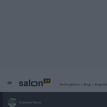
Strona główna
Blogi
Bogusła
Bogusław Mazur