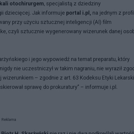
skali otochirurgem
, specjalistą z dziedziny
ogii dziecięcej. Jak informuje
portal i.pl
,
na jednym z profil
any przy użyciu sztucznej inteligencji (AI) film
ke, czyli sztucznie wygenerowany wizerunek danej oso
rżyńskiego i jego wypowiedź na temat preparatu, który
gdy nie uczestniczył w takim nagraniu, nie wyraził zgo
 wizerunkiem – zgodnie z art. 63 Kodeksu Etyki Lekarski
 skierował sprawę do prokuratury” – informuje i.pl.
Reklama
. Piotr H. Skarżyński
nie raz i nie dwa podkreślali wartość