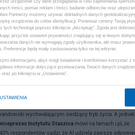
przez urządzenie czy dane przeglądania w celu zapewniania sperson
ych treści, pomiar reklam i treści, badanie odbiorców oraz ulepszan
fani Partnerzy możemy używać dokładnych danych geolokalizacyjn
tykę urządzenia do celów identyfikacji. Ponieważ cenimy Twoją pry
z tych technologii poprzez kliknięcie „Akceptuję”. Zgoda jest dobro
ikając przycisk ustawień prywatności znajdujący się w lewym dolny
etwarzania danych nie wymagają zgody użytkownika, ale masz prawo 
. Preferencje będą miały zastosowania tylko na tej witrynie.
szymi informacjami, abyś mógł świadomie i komfortowo korzystać z
gółowe informacje dotyczące przetwarzania Twoich danych znajdzi
s
oraz po kliknięciu w „Ustawienia”.
aniem wizerunku prof. Skarżyńskiego powinien wzbudzić
USTAWIENIA
przywracaniem słuchu, który zachwala preparat rzekomo
ewandowski wychwalającym siedzący tryb życia. A jednak
 wiceprezes Instytutu Staszica
mówi na łamach i.pl, że
 43% respondentów sądzi, że AI udziela zawsze odpowie