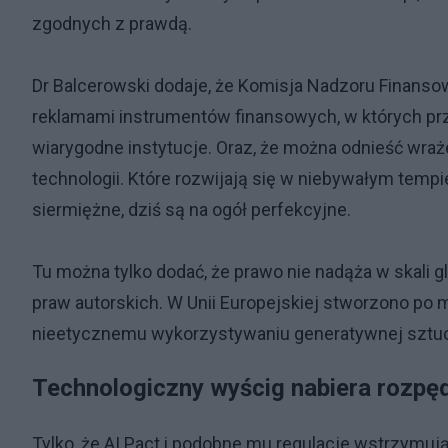
zgodnych z prawdą.
Dr Balcerowski dodaje, że Komisja Nadzoru Finans
reklamami instrumentów finansowych, w których pr
wiarygodne instytucje. Oraz, że można odnieść wra
technologii. Które rozwijają się w niebywałym tempi
siermiężne, dziś są na ogół perfekcyjne.
Tu można tylko dodać, że prawo nie nadąża w skali 
praw autorskich. W Unii Europejskiej stworzono po m
nieetycznemu wykorzystywaniu generatywnej sztuczn
Technologiczny wyścig nabiera rozpę
Tylko, że AI Pact i podobne mu regulacje wstrzymuj