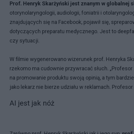
Prof. Henryk Skarżyński jest znanym w globalnej 
otorynolaryngologii, audiologii, foniatrii i otolaryngol
znajdujących się na Facebook, pojawił się, spreparow
dotyczących preparatu medycznego. Jest to deepfa
czy sytuacji.
W filmie wygenerowano wizerunek prof. Henryka Ska
rzekomo ma cudownie przywracać słuch. „Profesor ni
na promowanie produktu swoją opinią, a tym bardziej
jako lekarz nie bierze udziału w reklamach. Profesor
AI jest jak nóż
Zarówno prof. Henryk Skarżyński jak i jego syn,
prof