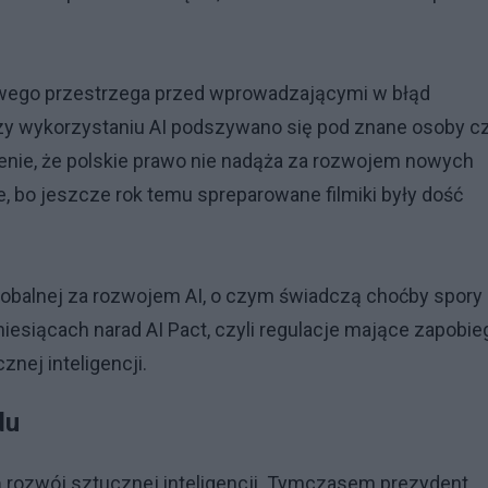
owego przestrzega przed wprowadzającymi w błąd
zy wykorzystaniu AI podszywano się pod znane osoby c
żenie, że polskie prawo nie nadąża za rozwojem nowych
e, bo jeszcze rok temu spreparowane filmiki były dość
globalnej za rozwojem AI, o czym świadczą choćby spory
iesiącach narad AI Pact, czyli regulacje mające zapobie
ej inteligencji.
du
ą rozwój sztucznej inteligencji. Tymczasem prezydent