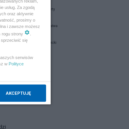
alizowanych reklam,
ie usług. Za zgodą
Układ Otwarty
ych oraz aktywnie
watność, prosimy o
wolna i zawsze możesz
Romuald Kałwa
m rogu strony
.
sprzeciwić się
Jan Filip Libicki
 naszych serwisów
Napisz notkę
esz w
Polityce
AKCEPTUJĘ
dzi