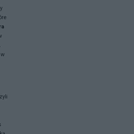
ny
óre
ra
w
.
 w
zyli
s
nka