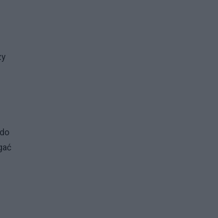
zy
 do
gać