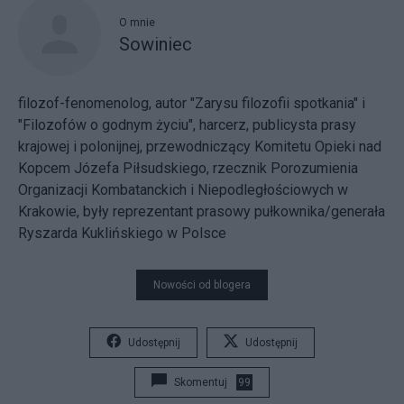
O mnie
Sowiniec
filozof-fenomenolog, autor "Zarysu filozofii spotkania" i
"Filozofów o godnym życiu", harcerz, publicysta prasy
krajowej i polonijnej, przewodniczący Komitetu Opieki nad
Kopcem Józefa Piłsudskiego, rzecznik Porozumienia
Organizacji Kombatanckich i Niepodległościowych w
Krakowie, były reprezentant prasowy pułkownika/generała
Ryszarda Kuklińskiego w Polsce
Nowości od blogera
Udostępnij
Udostępnij
Skomentuj
99