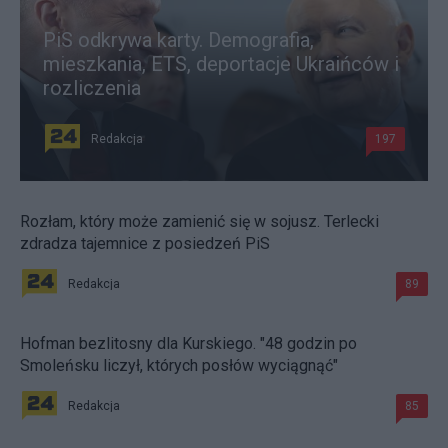
PiS odkrywa karty. Demografia,
mieszkania, ETS, deportacje Ukraińców i
rozliczenia
Redakcja
197
Rozłam, który może zamienić się w sojusz. Terlecki
zdradza tajemnice z posiedzeń PiS
Redakcja
89
Hofman bezlitosny dla Kurskiego. "48 godzin po
Smoleńsku liczył, których posłów wyciągnąć"
Redakcja
85