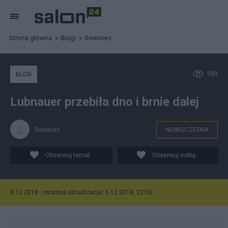
Strona główna
Blogi
Sowiniec
589
BLOG
Lubnauer przebiła dno i brnie dalej
Sowiniec
NOWOCZESNA
Obserwuj temat
Obserwuj notkę
5.12.2018 , ostatnia aktualizacja: 5.12.2018, 22:00