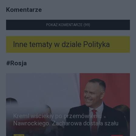
Komentarze
POKAŻ KOMENTARZE (99)
Inne tematy w dziale
Polityka
#
Rosja
Kreml wściekły po przemówieniu
Nawrockiego. Zacharowa dostała szału