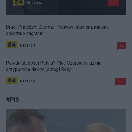
Redakcja
299
Drugi Prigożyn. Zagroził Putinowi atakiem, miliony
obejrzało nagranie
Redakcja
78
Parada słabości Putina? Plac Czerwony już nie
przypomina dawnej potęgi Rosji
Redakcja
206
#
PiS