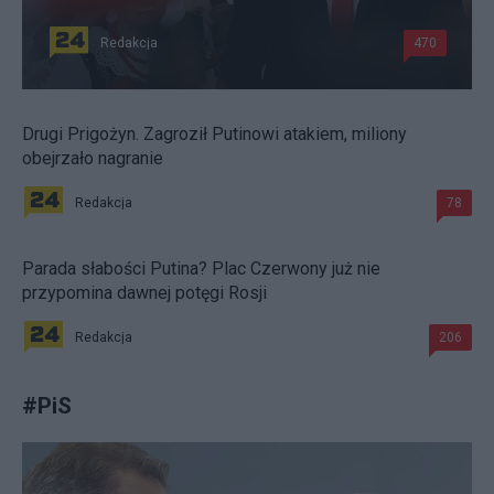
Redakcja
470
Drugi Prigożyn. Zagroził Putinowi atakiem, miliony
obejrzało nagranie
Redakcja
78
Parada słabości Putina? Plac Czerwony już nie
przypomina dawnej potęgi Rosji
Redakcja
206
#
PiS