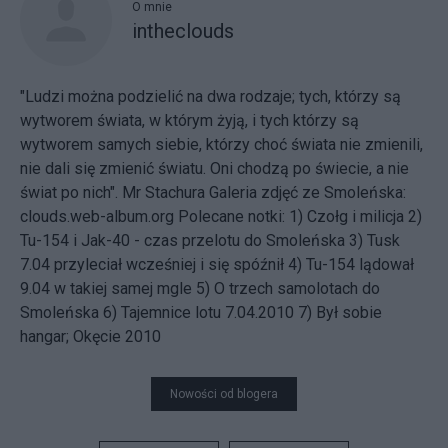
O mnie
intheclouds
"Ludzi można podzielić na dwa rodzaje; tych, którzy są
wytworem świata, w którym żyją, i tych którzy są
wytworem samych siebie, którzy choć świata nie zmienili,
nie dali się zmienić światu. Oni chodzą po świecie, a nie
świat po nich". Mr Stachura Galeria zdjęć ze Smoleńska:
clouds.web-album.org
Polecane notki:
1) Czołg i milicja
2)
Tu-154 i Jak-40 - czas przelotu do Smoleńska
3) Tusk
7.04 przyleciał wcześniej i się spóźnił
4) Tu-154 lądował
9.04 w takiej samej mgle
5) O trzech samolotach do
Smoleńska
6) Tajemnice lotu 7.04.2010
7) Był sobie
hangar; Okęcie 2010
Nowości od blogera