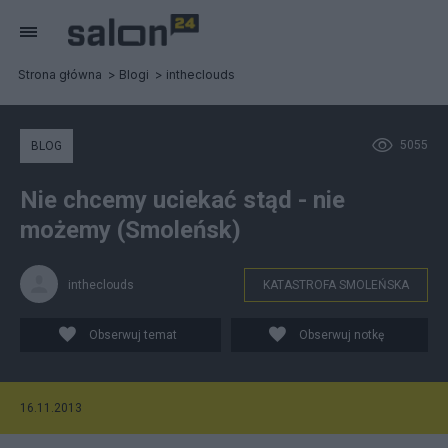
Strona główna
Blogi
intheclouds
5055
BLOG
Nie chcemy uciekać stąd - nie
możemy (Smoleńsk)
intheclouds
KATASTROFA SMOLEŃSKA
Obserwuj temat
Obserwuj notkę
16.11.2013