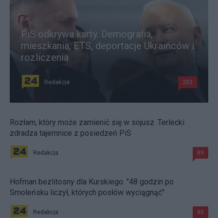
PiS odkrywa karty. Demografia,
mieszkania, ETS, deportacje Ukraińców i
rozliczenia
Redakcja
202
Rozłam, który może zamienić się w sojusz. Terlecki
zdradza tajemnice z posiedzeń PiS
Redakcja
89
Hofman bezlitosny dla Kurskiego. "48 godzin po
Smoleńsku liczył, których posłów wyciągnąć"
Redakcja
85