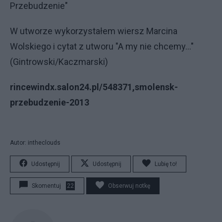
Przebudzenie"
W utworze wykorzystałem wiersz Marcina
Wolskiego i cytat z utworu "A my nie chcemy..."
(Gintrowski/Kaczmarski)
rincewindx.salon24.pl/548371,smolensk-
przebudzenie-2013
Autor: intheclouds
Udostępnij
Udostępnij
Lubię to!
Skomentuj
22
Obserwuj notkę