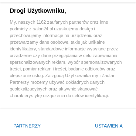
Drogi Użytkowniku,
Sport
My, naszych 1162 zaufanych partnerów oraz inne
podmioty z salon24.pl uzyskujemy dostęp i
Społeczeństwo
przechowujemy informacje na urządzeniu oraz
przetwarzamy dane osobowe, takie jak unikalne
Kultura
identyfikatory, standardowe informacje wysyłane przez
urządzenie czy dane przeglądania w celu zapewniania
spersonalizowanych reklam, wybór spersonalizowanych
treści, pomiar reklam i treści, badanie odbiorców oraz
ulepszanie usług. Za zgodą Użytkownika my i Zaufani
X
Facebook
Instagram
Youtube
Partnerzy możemy używać dokładnych danych
geolokalizacyjnych oraz aktywnie skanować
charakterystykę urządzenia do celów identyfikacji.
Web Content Media sp. z o. o. © 2022
Ponieważ cenimy Twoją prywatność, prosimy o zgodę na
korzystanie z tych technologii poprzez kliknięcie
„Akceptuję”. Zgoda jest dobrowolna i zawsze możesz ją
Pomoc
O nas
Praca
Reklama
Kontakt
zmienić/wycofać klikając przycisk ustawień prywatności
PARTNERZY
USTAWIENIA
znajdujący się w lewym dolnym rogu strony
. Niektóre