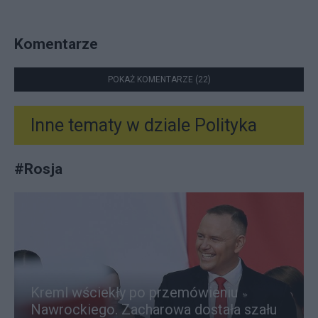
Komentarze
POKAŻ KOMENTARZE (22)
Inne tematy w dziale
Polityka
#
Rosja
Kreml wściekły po przemówieniu
Nawrockiego. Zacharowa dostała szału