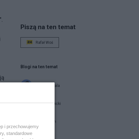
".
Piszą na ten temat
i
Rafał Woś
Blogi na ten temat
ją
Siukum Balala
Jan Filip Libicki
brat Damian
ęp i przechowujemy
ory, standardowe
ja