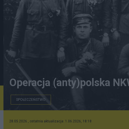
Operacja (anty)polska N
SPOŁECZEŃSTWO
Oprawcy z NKWD
28.05.2026 , ostatnia aktualizacja: 1.06.2026, 18:18