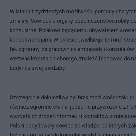
W latach trzydziestych możliwości pomocy charyta
zmalały. Sowieckie organy bezpieczeństwa robiły co
konsularne. Polakowi będącemu obywatelem sowieck
konsekwencjami. W okresie „wielkiego terroru” stra
tak ogromny, że pracownicy ambasady i konsulatów (
wezwać lekarza do chorego, znaleźć fachowca do n
budynku swej siedziby.
Szczególnie dokuczliwy był brak możliwości zaku
również ogromne cła na jedzenie przywożone z Pols
wszystkich źródeł informacji i kontaktów z miejsco
Polski decydowały sowieckie władze, od których za
też nie - np. Kijowski konsulat wydał w ciągu sześci