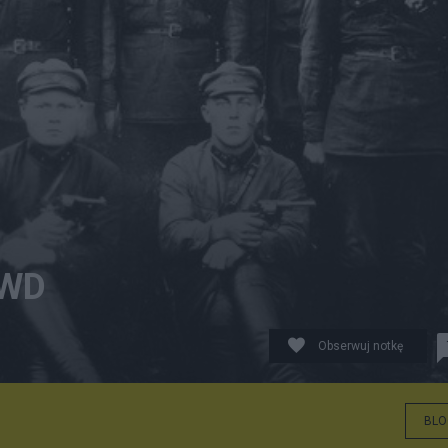
KWD
Obserwuj notkę
BLO