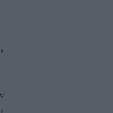
ch
ty
ji