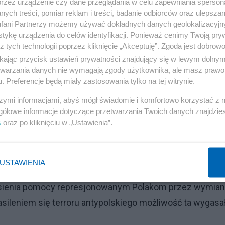
przez urządzenie czy dane przeglądania w celu zapewniania sperson
 w wielu przypadkach musiały korzystać z książek
ych treści, pomiar reklam i treści, badanie odbiorców oraz ulepszan
fani Partnerzy możemy używać dokładnych danych geolokalizacyjn
o brzmiące nazwiska rzekomych "przestępców politycznych
tykę urządzenia do celów identyfikacji. Ponieważ cenimy Twoją pry
z tych technologii poprzez kliknięcie „Akceptuję”. Zgoda jest dobro
ikając przycisk ustawień prywatności znajdujący się w lewym dolny
syjnych wymierzonych później również w inne grupy
etwarzania danych nie wymagają zgody użytkownika, ale masz prawo 
. Preferencje będą miały zastosowania tylko na tej witrynie.
szymi informacjami, abyś mógł świadomie i komfortowo korzystać z
rawie obrony sowieckich Polaków przed sowietyzacją i
gółowe informacje dotyczące przetwarzania Twoich danych znajdzi
s
oraz po kliknięciu w „Ustawienia”.
iu 1929 roku na terenie Związku Sowieckiego działało sz
stwo w Moskwie i pięć konsulatów: w Leningradzie, Mińs
ma ich związków z miejscowymi skupiskami polskimi polega
USTAWIENIA
 materialnym wspieraniu rodzin uwięzionych Polaków. 
iesienia pomocy represjonowanym Polakom przez wymia
sileniem się terroru antypolskiego możliwość ta wygasał