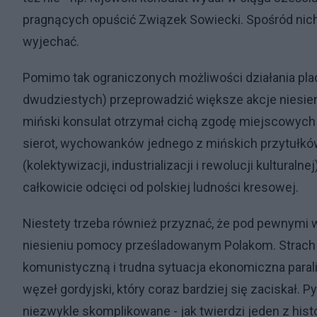
pragnących opuścić Związek Sowiecki. Spośród nich 
wyjechać.
Pomimo tak ograniczonych możliwości działania pla
dwudziestych) przeprowadzić większe akcje niesien
miński konsulat otrzymał cichą zgodę miejscowych 
sierot, wychowanków jednego z mińskich przytułkó
(kolektywizacji, industrializacji i rewolucji kulturaln
całkowicie odcięci od polskiej ludności kresowej.
Niestety trzeba również przyznać, że pod pewnymi w
niesieniu pomocy prześladowanym Polakom. Strach p
komunistyczną i trudna sytuacja ekonomiczna paraliż
węzeł gordyjski, który coraz bardziej się zaciskał. 
niezwykle skomplikowane - jak twierdzi jeden z histo