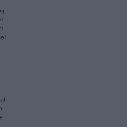
ej
ki
mi
był
 od
o
y