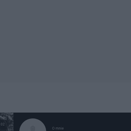
102
O mnie