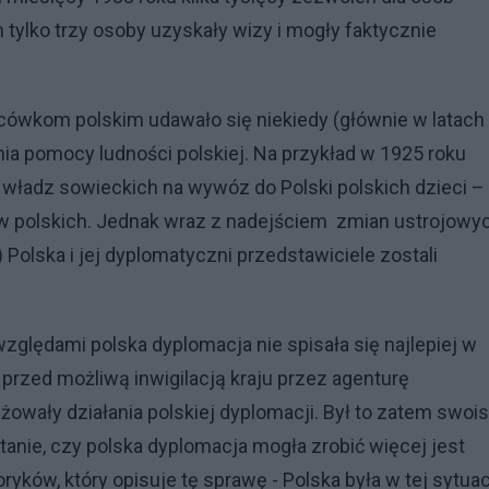
tylko trzy osoby uzyskały wizy i mogły faktycznie
cówkom polskim udawało się niekiedy (głównie w latach
ia pomocy ludności polskiej. Na przykład w 1925 roku
władz sowieckich na wywóz do Polski polskich dzieci –
w polskich. Jednak wraz z nadejściem zmian ustrojowy
ej) Polska i jej dyplomatyczni przedstawiciele zostali
zględami polska dyplomacja nie spisała się najlepiej w
rzed możliwą inwigilacją kraju przez agenturę
owały działania polskiej dyplomacji. Był to zatem swois
Pytanie, czy polska dyplomacja mogła zrobić więcej jest
ryków, który opisuje tę sprawę - Polska była w tej sytuac