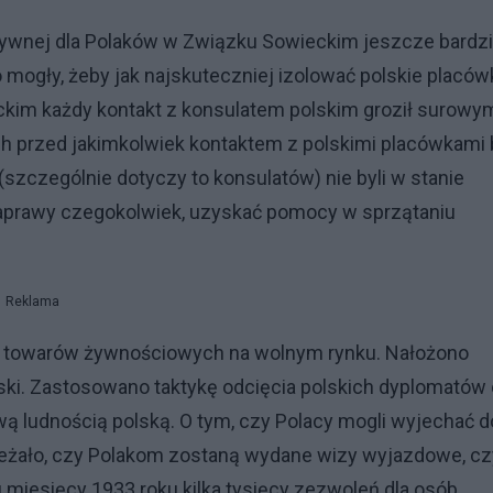
tywnej dla Polaków w Związku Sowieckim jeszcze bardzi
 mogły, żeby jak najskuteczniej izolować polskie placów
im każdy kontakt z konsulatem polskim groził surowy
ch przed jakimkolwiek kontaktem z polskimi placówkami 
szczególnie dotyczy to konsulatów) nie byli w stanie
aprawy czegokolwiek, uzyskać pomocy w sprzątaniu
Reklama
pu towarów żywnościowych na wolnym rynku. Nałożono
ki. Zastosowano taktykę odcięcia polskich dyplomatów
wą ludnością polską. O tym, czy Polacy mogli wyjechać d
leżało, czy Polakom zostaną wydane wizy wyjazdowe, cz
u miesięcy 1933 roku kilka tysięcy zezwoleń dla osób