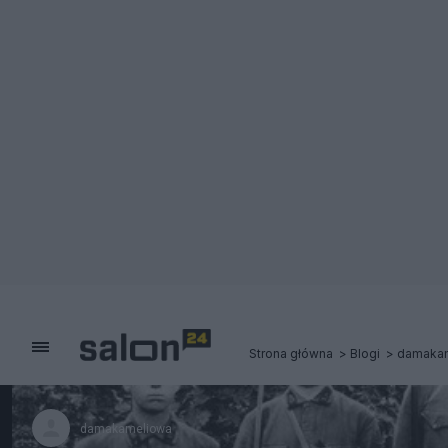
Strona główna
Blogi
damaka
damakameliowa