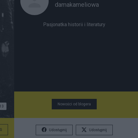
damakameliowa
Pasjonatka historii i literatury
Nowości od blogera
13
G
Udostępnij
Udostępnij