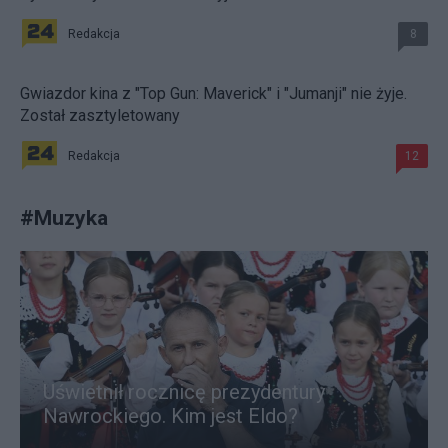
Redakcja
8
Gwiazdor kina z "Top Gun: Maverick" i "Jumanji" nie żyje.
Został zasztyletowany
Redakcja
12
#
Muzyka
Uświetnił rocznicę prezydentury
Nawrockiego. Kim jest Eldo?