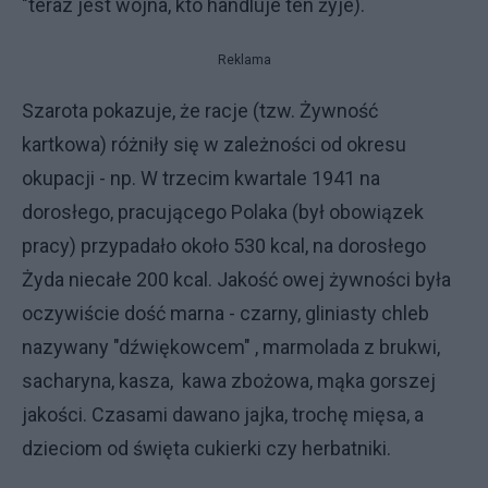
"teraz jest wojna, kto handluje ten żyje).
Reklama
Szarota pokazuje, że racje (tzw. Żywność
kartkowa) różniły się w zależności od okresu
okupacji - np. W trzecim kwartale 1941 na
dorosłego, pracującego Polaka (był obowiązek
pracy) przypadało około 530 kcal, na dorosłego
Żyda niecałe 200 kcal. Jakość owej żywności była
oczywiście dość marna - czarny, gliniasty chleb
nazywany "dźwiękowcem" , marmolada z brukwi,
sacharyna, kasza, kawa zbożowa, mąka gorszej
jakości. Czasami dawano jajka, trochę mięsa, a
dzieciom od święta cukierki czy herbatniki.