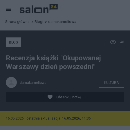
Strona główna
Blogi
damakameliowa
146
BLOG
Recenzja książki "Okupowanej
Warszawy dzień powszedni"
damakameliowa
KULTURA
Obserwuj notkę
16.05.2026 , ostatnia aktualizacja: 16.05.2026, 11:36