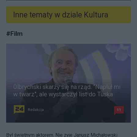
Inne tematy w dziale
Kultura
#
Film
Olbrychski skarży się na rząd. "Napluł mi
w twarz", ale wystarczył list do Tuska
Redakcja
69
Był świetnym aktorem. Nie żyje Janusz Michałowski