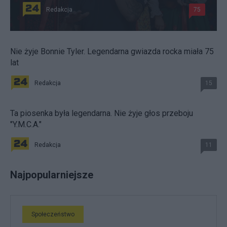
Redakcja
75
Nie żyje Bonnie Tyler. Legendarna gwiazda rocka miała 75
lat
Redakcja
15
Ta piosenka była legendarna. Nie żyje głos przeboju
"Y.M.C.A."
Redakcja
11
Najpopularniejsze
Społeczeństwo