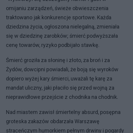
omijaniu zarządzeń, świeże obwieszczenia
traktowano jak konkurencje sportowe. Każda
dziedzina życia, ogłoszona nielegalną, zmieniała
się w dziedzinę zarobków; śmierć podwyższała
cenę towarów, ryzyko podbijało stawkę.
Śmierć groziła za słoninę i złoto, za broń i za
Żydów, dowcipni powiadali, że boją się wyroków
dopiero wyżej kary śmierci, uważali tę karę za
mandat uliczny, jaki płaciło się przed wojną za
nieprawidłowe przejście z chodnika na chodnik.
Nad miastem zawisł śmiertelny absurd, posępna
groteska zakazów obdarzała Warszawę
straceńczym humorkiem pełnym drwiny i pogardy