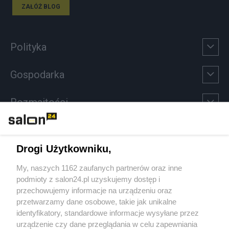
ZAŁÓŻ BLOG
Polityka
Gospodarka
Rozmaitości
Technologie
Drogi Użytkowniku,
Sport
My, naszych 1162 zaufanych partnerów oraz inne
podmioty z salon24.pl uzyskujemy dostęp i
Społeczeństwo
przechowujemy informacje na urządzeniu oraz
przetwarzamy dane osobowe, takie jak unikalne
Kultura
identyfikatory, standardowe informacje wysyłane przez
urządzenie czy dane przeglądania w celu zapewniania