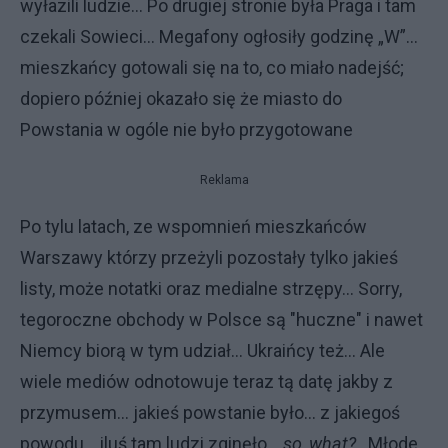
wyłazili ludzie... Po drugiej stronie była Praga i tam
czekali Sowieci... Megafony ogłosiły godzinę „W”...
mieszkańcy gotowali się na to, co miało nadejść;
dopiero później okazało się że miasto do
Powstania w ogóle nie było przygotowane
Reklama
Po tylu latach, ze wspomnień mieszkańców
Warszawy którzy przeżyli pozostały tylko jakieś
listy, może notatki oraz medialne strzępy... Sorry,
tegoroczne obchody w Polsce są "huczne" i nawet
Niemcy biorą w tym udział... Ukraińcy też... Ale
wiele mediów odnotowuje teraz tą datę jakby z
przymusem... jakieś powstanie było... z jakiegoś
powodu... iluś tam ludzi zginęło...
so, what?
.. Młode