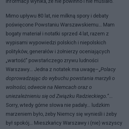
informacji wynika, że nie powinno i nie musiało.
Mimo upływu 80 lat, nie milkną spory i debaty
poświęcone Powstaniu Warszawskiemu... Mam
bogaty materiał i notatki sprzed 4 lat, razem z
wypisami wypowiedzi polskich i niepolskich
polityków, generałów i żołnierzy oceniających
„wartość” powstańczego zrywu ludności
Warszawy... Jedna z notatek ma uwagę–„
Polacy
doprowadzając do wybuchu powstania marzyli o
wolności, odwecie na Niemcach oraz o
uniezależnieniu się od Związku Radzieckiego.
”...
Sorry, wtedy górne słowa nie padały... ludzkim
marzeniem było, żeby Niemcy się wynieśli i żeby
był spokój... Mieszkańcy Warszawy i (nie) wszyscy