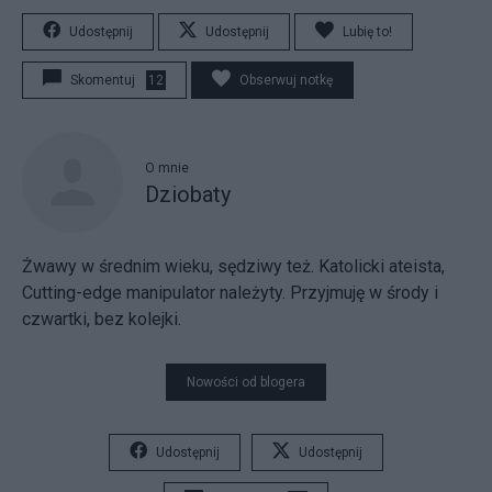
Udostępnij
Udostępnij
Lubię to!
Skomentuj
12
Obserwuj notkę
O mnie
Dziobaty
Żwawy w średnim wieku, sędziwy też. Katolicki ateista,
Cutting-edge manipulator należyty. Przyjmuję w środy i
czwartki, bez kolejki.
Nowości od blogera
Udostępnij
Udostępnij