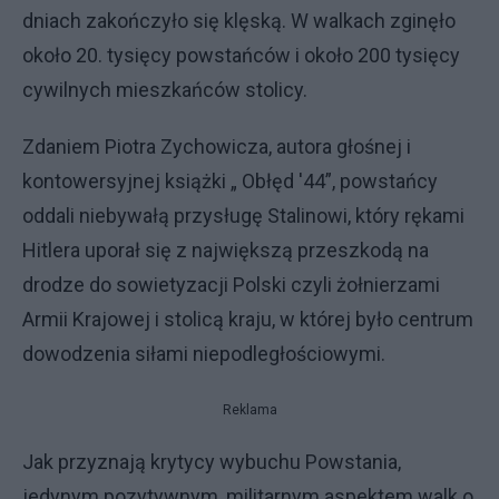
dniach zakończyło się klęską. W walkach zginęło
około 20. tysięcy powstańców i około 200 tysięcy
cywilnych mieszkańców stolicy.
Zdaniem Piotra Zychowicza, autora głośnej i
kontowersyjnej książki „ Obłęd '44”, powstańcy
oddali niebywałą przysługę Stalinowi, który rękami
Hitlera uporał się z największą przeszkodą na
drodze do sowietyzacji Polski czyli żołnierzami
Armii Krajowej i stolicą kraju, w której było centrum
dowodzenia siłami niepodległościowymi.
Reklama
Jak przyznają krytycy wybuchu Powstania,
jedynym pozytywnym, militarnym aspektem walk o