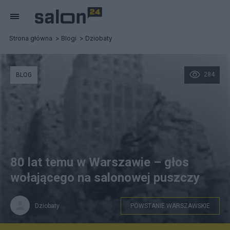
Strona główna
Blogi
Dziobaty
284
BLOG
80 lat temu w Warszawie – głos
wołającego na salonowej puszczy
Dziobaty
POWSTANIE WARSZAWSKIE
Z Internetu