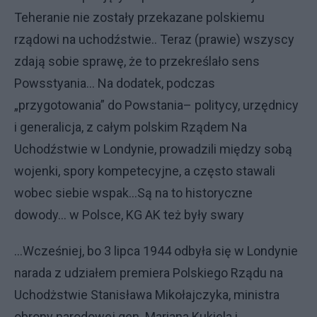
Teheranie nie zostały przekazane polskiemu
rządowi na uchodźstwie.. Teraz (prawie) wszyscy
zdają sobie sprawę, że to przekreślało sens
Powsstyania... Na dodatek, podczas
„przygotowania” do Powstania– politycy, urzędnicy
i generalicja, z całym polskim Rządem Na
Uchodźstwie w Londynie, prowadzili między sobą
wojenki, spory kompetecyjne, a często stawali
wobec siebie wspak...Są na to historyczne
dowody... w Polsce, KG AK też były swary
...Wcześniej, bo 3 lipca 1944 odbyła się w Londynie
narada z udziałem premiera Polskiego Rządu na
Uchodżstwie Stanisława Mikołajczyka, ministra
obrony narodowej gen. Mariana Kukiela i