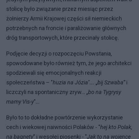
stolicę było związanie przez miesiąc przez
żołnierzy Armii Krajowej części sił niemieckich
potrzebnych na froncie i paraliżowanie głównych
dróg transportowych, które przecinały stolicę.
Podjęcie decyzji o rozpoczęciu Powstania,
spowodowane było również tym, że jego architekci
spodziewali się emocjonalnych reakcji
społeczeństwa – "
huzia na Józia"...
„
bij Szwaba”
i
liczczyli na spontaniczny zryw... „
bo na Tygrysy
mamy Vis-y
”...
Było to to dokładne powtórzenie wykorzystanie
cech i wiekowej naiwności Polaków - "
hej kto Polak,
na bagnety
" i wesołej piosenki - "
Jak to na wojence