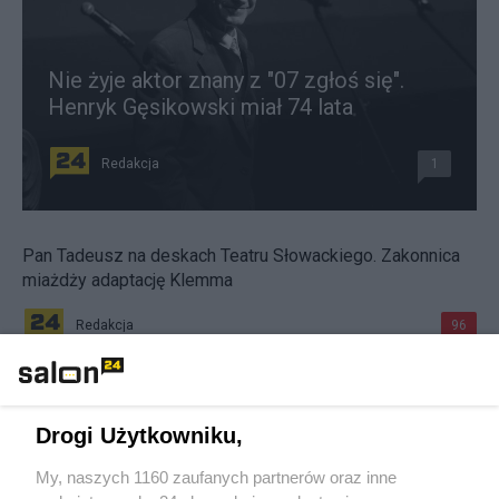
Nie żyje aktor znany z "07 zgłoś się".
Henryk Gęsikowski miał 74 lata
Redakcja
1
Pan Tadeusz na deskach Teatru Słowackiego. Zakonnica
miażdży adaptację Klemma
Redakcja
96
Nawiedzony dom Krystyny Jandy. Artystka biegała po willi
z krzyżem i wodą święconą
Drogi Użytkowniku,
Redakcja
104
My, naszych 1160 zaufanych partnerów oraz inne