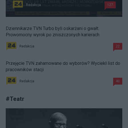
Redakcja
127
Dziennikarze TVN Turbo byli oskarżani o gwałt.
Prowomocny wyrok po zniszczonych karierach
Redakcja
22
Przejęcie TVN zahamowane do wyborów? Wyciekł list do
pracowników stacji
Redakcja
40
#
Teatr