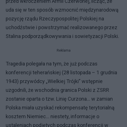
przed wkroczeniem Armii Czerwonej, licząc, że
uda się w ten sposób wzmocnić międzynarodową
pozycję rządu Rzeczypospolitej Polskiej na
uchodźstwie i powstrzymać realizowanego przez
Stalina podporządkowywania i sowietyzacji Polski.
Reklama
Tragedia polegała na tym, że już podczas
konferencji teherańskiej (28 listopada – 1 grudnia
1943) przywódcy „Wielkiej Trójki” wstępnie
uzgodnili, że wschodnia granica Polski z ZSRR
zostanie oparta o tzw. Linię Curzona... w zamian
Polska miała uzyskać rekompensatę terytorialną
kosztem Niemiec... niestety, informacje o
ustaleniach podjętych podczas konferencji w