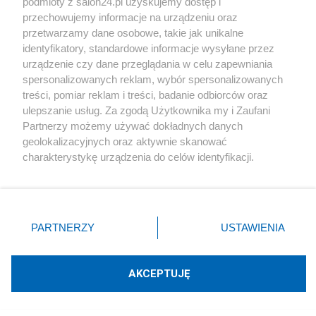
podmioty z salon24.pl uzyskujemy dostęp i
Najpopularniejsze
przechowujemy informacje na urządzeniu oraz
przetwarzamy dane osobowe, takie jak unikalne
identyfikatory, standardowe informacje wysyłane przez
urządzenie czy dane przeglądania w celu zapewniania
Społeczeństwo
spersonalizowanych reklam, wybór spersonalizowanych
treści, pomiar reklam i treści, badanie odbiorców oraz
ulepszanie usług. Za zgodą Użytkownika my i Zaufani
Pamięć narodowa. Notka w rocznicę Powstania
Partnerzy możemy używać dokładnych danych
geolokalizacyjnych oraz aktywnie skanować
charakterystykę urządzenia do celów identyfikacji.
Ponieważ cenimy Twoją prywatność, prosimy o zgodę na
Polityka
korzystanie z tych technologii poprzez kliknięcie
„Akceptuję”. Zgoda jest dobrowolna i zawsze możesz ją
Lanie miodu na narodowe rany – pamięć czy
zmienić/wycofać klikając przycisk ustawień prywatności
PARTNERZY
USTAWIENIA
zapomnienie
znajdujący się w lewym dolnym rogu strony
. Niektóre
rodzaje przetwarzania danych nie wymagają zgody
użytkownika, ale masz prawo sprzeciwić się takiemu
AKCEPTUJĘ
przetwarzaniu. Preferencje będą miały zastosowania tylko
Rozmaitości
na tej witrynie.