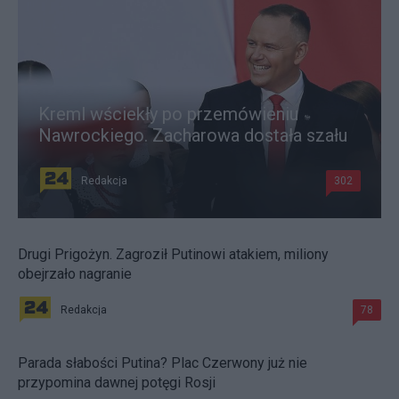
Kreml wściekły po przemówieniu
Nawrockiego. Zacharowa dostała szału
Redakcja
302
Drugi Prigożyn. Zagroził Putinowi atakiem, miliony
obejrzało nagranie
Redakcja
78
Parada słabości Putina? Plac Czerwony już nie
przypomina dawnej potęgi Rosji