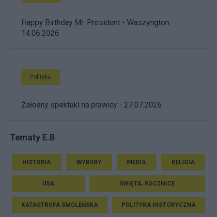
Happy Birthday Mr. President - Waszyngton
14.06.2026
Polityka
Żałosny spektakl na prawicy - 27.07.2026
Tematy E.B
HISTORIA
WYBORY
MEDIA
RELIGIA
USA
ŚWIĘTA, ROCZNICE
KATASTROFA SMOLEŃSKA
POLITYKA HISTORYCZNA