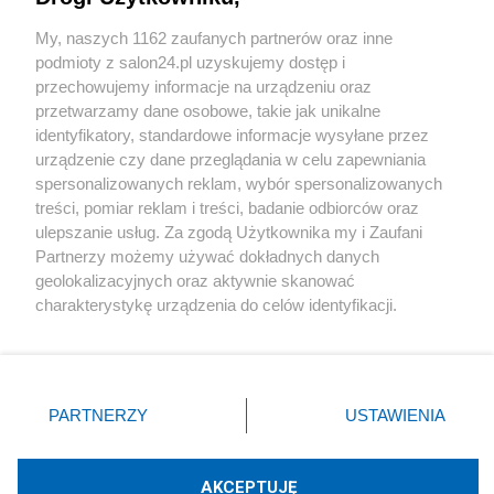
Sport
My, naszych 1162 zaufanych partnerów oraz inne
podmioty z salon24.pl uzyskujemy dostęp i
Społeczeństwo
przechowujemy informacje na urządzeniu oraz
przetwarzamy dane osobowe, takie jak unikalne
Kultura
identyfikatory, standardowe informacje wysyłane przez
urządzenie czy dane przeglądania w celu zapewniania
spersonalizowanych reklam, wybór spersonalizowanych
treści, pomiar reklam i treści, badanie odbiorców oraz
ulepszanie usług. Za zgodą Użytkownika my i Zaufani
X
Facebook
Instagram
Youtube
Partnerzy możemy używać dokładnych danych
geolokalizacyjnych oraz aktywnie skanować
charakterystykę urządzenia do celów identyfikacji.
Web Content Media sp. z o. o. © 2022
Ponieważ cenimy Twoją prywatność, prosimy o zgodę na
korzystanie z tych technologii poprzez kliknięcie
„Akceptuję”. Zgoda jest dobrowolna i zawsze możesz ją
Pomoc
O nas
Praca
Reklama
Kontakt
zmienić/wycofać klikając przycisk ustawień prywatności
PARTNERZY
USTAWIENIA
znajdujący się w lewym dolnym rogu strony
. Niektóre
rodzaje przetwarzania danych nie wymagają zgody
użytkownika, ale masz prawo sprzeciwić się takiemu
AKCEPTUJĘ