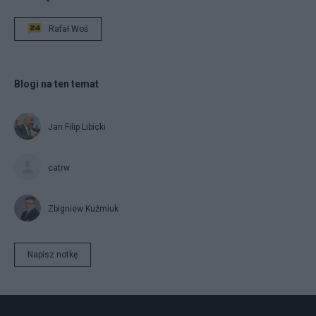
Rafał Woś
Blogi na ten temat
Jan Filip Libicki
catrw
Zbigniew Kuźmiuk
Napisz notkę