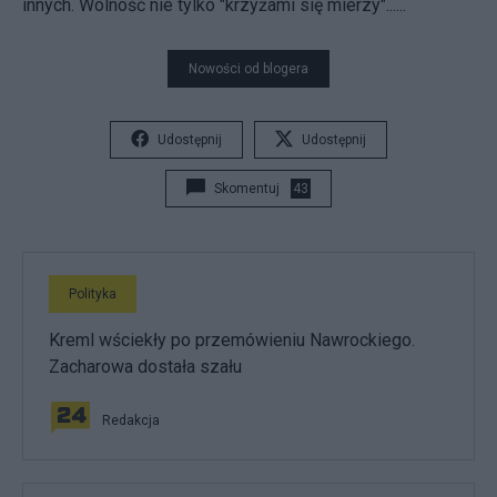
innych. Wolność nie tylko "krzyżami się mierzy"......
Nowości od blogera
Udostępnij
Udostępnij
Skomentuj
43
Polityka
Kreml wściekły po przemówieniu Nawrockiego.
Zacharowa dostała szału
Redakcja