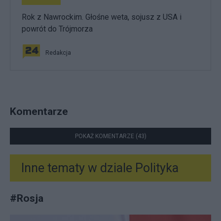
Rok z Nawrockim. Głośne weta, sojusz z USA i
powrót do Trójmorza
Redakcja
Komentarze
POKAŻ KOMENTARZE (43)
Inne tematy w dziale
Polityka
#
Rosja