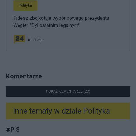
Polityka
Fidesz zbojkotuje wybór nowego prezydenta
Węgier. "Był ostatnim legalnym"
Redakcja
Komentarze
POKAŻ KOMENTARZE (23)
Inne tematy w dziale
Polityka
#
PiS