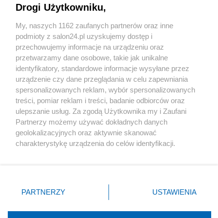
Drogi Użytkowniku,
Sport
My, naszych 1162 zaufanych partnerów oraz inne
podmioty z salon24.pl uzyskujemy dostęp i
Społeczeństwo
przechowujemy informacje na urządzeniu oraz
przetwarzamy dane osobowe, takie jak unikalne
Kultura
identyfikatory, standardowe informacje wysyłane przez
urządzenie czy dane przeglądania w celu zapewniania
spersonalizowanych reklam, wybór spersonalizowanych
treści, pomiar reklam i treści, badanie odbiorców oraz
ulepszanie usług. Za zgodą Użytkownika my i Zaufani
X
Facebook
Instagram
Youtube
Partnerzy możemy używać dokładnych danych
geolokalizacyjnych oraz aktywnie skanować
charakterystykę urządzenia do celów identyfikacji.
Web Content Media sp. z o. o. © 2022
Ponieważ cenimy Twoją prywatność, prosimy o zgodę na
korzystanie z tych technologii poprzez kliknięcie
„Akceptuję”. Zgoda jest dobrowolna i zawsze możesz ją
Pomoc
O nas
Praca
Reklama
Kontakt
zmienić/wycofać klikając przycisk ustawień prywatności
PARTNERZY
USTAWIENIA
znajdujący się w lewym dolnym rogu strony
. Niektóre
rodzaje przetwarzania danych nie wymagają zgody