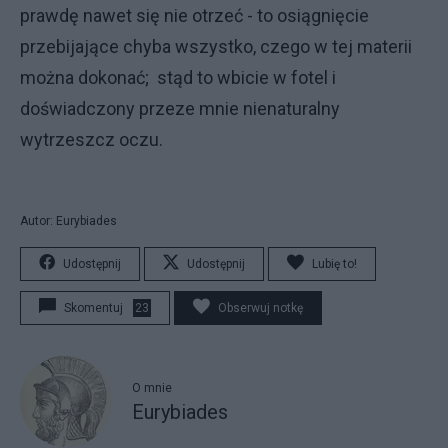
prawdę nawet się nie otrzeć - to osiągnięcie
przebijające chyba wszystko, czego w tej materii
można dokonać; stąd to wbicie w fotel i
doświadczony przeze mnie nienaturalny
wytrzeszcz oczu.
Autor: Eurybiades
Udostępnij
Udostępnij
Lubię to!
Skomentuj
23
Obserwuj notkę
O mnie
Eurybiades