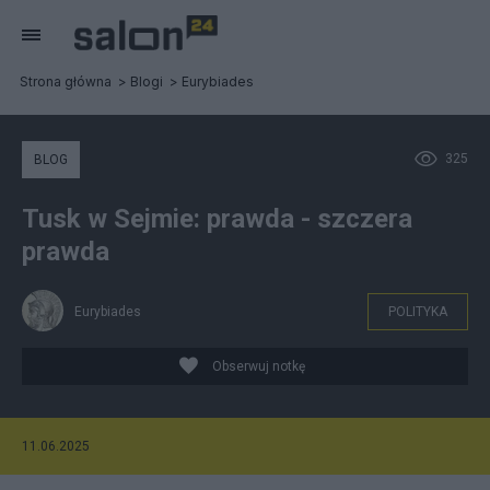
Strona główna
Blogi
Eurybiades
325
BLOG
Tusk w Sejmie: prawda - szczera
prawda
Eurybiades
POLITYKA
Obserwuj notkę
11.06.2025