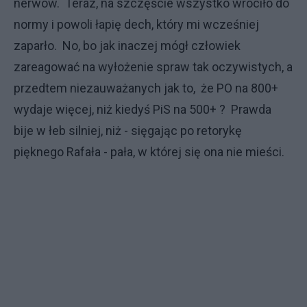
nerwów. Teraz, na szczęście wszystko wróciło do
normy i powoli łapię dech, który mi wcześniej
zaparło. No, bo jak inaczej mógł człowiek
zareagować na wyłożenie spraw tak oczywistych, a
przedtem niezauważanych jak to, że PO na 800+
wydaje więcej, niż kiedyś PiS na 500+ ? Prawda
bije w łeb silniej, niż - sięgając po retorykę
pięknego Rafała - pała, w której się ona nie mieści.