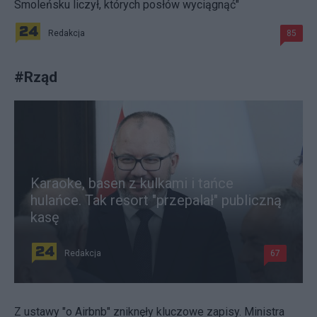
Smoleńsku liczył, których posłów wyciągnąć"
Redakcja
85
#
Rząd
Karaoke, basen z kulkami i tańce
hulańce. Tak resort "przepalał" publiczną
kasę
Redakcja
67
Z ustawy "o Airbnb" zniknęły kluczowe zapisy. Ministra