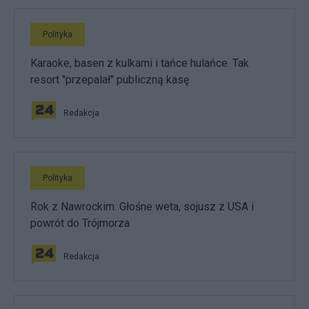
Polityka
Karaoke, basen z kulkami i tańce hulańce. Tak
resort "przepalał" publiczną kasę
Redakcja
Polityka
Rok z Nawrockim. Głośne weta, sojusz z USA i
powrót do Trójmorza
Redakcja