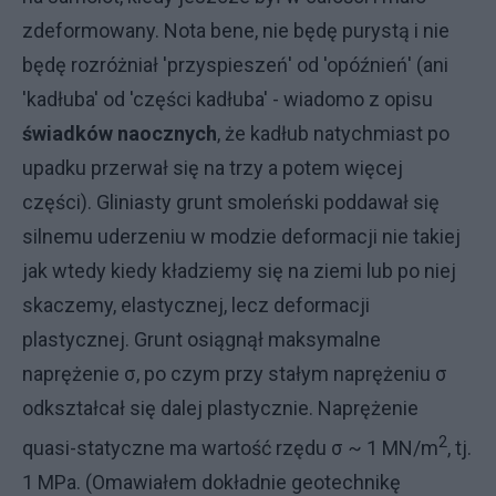
zdeformowany. Nota bene, nie będę purystą i nie
będę rozróżniał 'przyspieszeń' od 'opóźnień' (ani
'kadłuba' od 'części kadłuba' - wiadomo z opisu
świadków naocznych
, że kadłub natychmiast po
upadku przerwał się na trzy a potem więcej
części). Gliniasty grunt smoleński poddawał się
silnemu uderzeniu w modzie deformacji nie takiej
jak wtedy kiedy kładziemy się na ziemi lub po niej
skaczemy, elastycznej, lecz deformacji
plastycznej. Grunt osiągnął maksymalne
naprężenie σ, po czym przy stałym naprężeniu σ
odkształcał się dalej plastycznie. Naprężenie
2
quasi-statyczne ma wartość rzędu σ ~ 1 MN/m
, tj.
1 MPa. (Omawiałem dokładnie geotechnikę