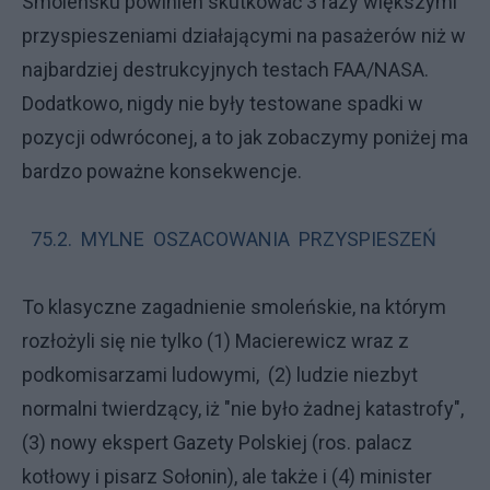
Smoleńsku powinien skutkować 3 razy większymi
przyspieszeniami działającymi na pasażerów niż w
najbardziej destrukcyjnych testach FAA/NASA.
Dodatkowo, nigdy nie były testowane spadki w
pozycji odwróconej, a to jak zobaczymy poniżej ma
bardzo poważne konsekwencje.
75.2. MYLNE OSZACOWANIA PRZYSPIESZEŃ
To klasyczne zagadnienie smoleńskie, na którym
rozłożyli się nie tylko (1) Macierewicz wraz z
podkomisarzami ludowymi, (2) ludzie niezbyt
normalni twierdzący, iż "nie było żadnej katastrofy",
(3) nowy ekspert Gazety Polskiej (ros. palacz
kotłowy i pisarz Sołonin), ale także i (4) minister