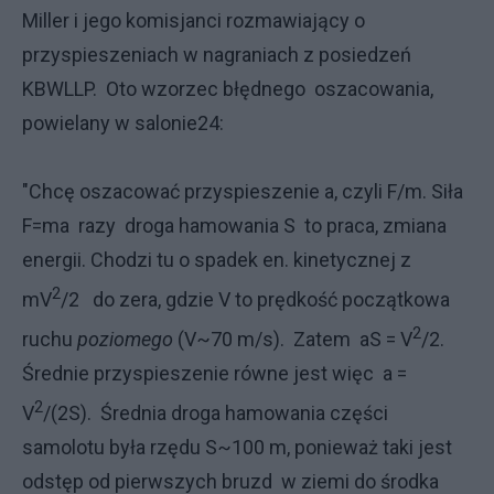
Miller i jego komisjanci rozmawiający o
przyspieszeniach w nagraniach z posiedzeń
KBWLLP. Oto wzorzec błędnego oszacowania,
powielany w salonie24:
"Chcę oszacować przyspieszenie a, czyli F/m. Siła
F=ma razy droga hamowania S to praca, zmiana
energii. Chodzi tu o spadek en. kinetycznej z
2
mV
/2 do zera, gdzie V to prędkość początkowa
2
ruchu
poziomego
(V~70 m/s). Zatem aS = V
/2.
Średnie przyspieszenie równe jest więc a =
2
V
/(2S). Średnia droga hamowania części
samolotu była rzędu S~100 m, ponieważ taki jest
odstęp od pierwszych bruzd w ziemi do środka