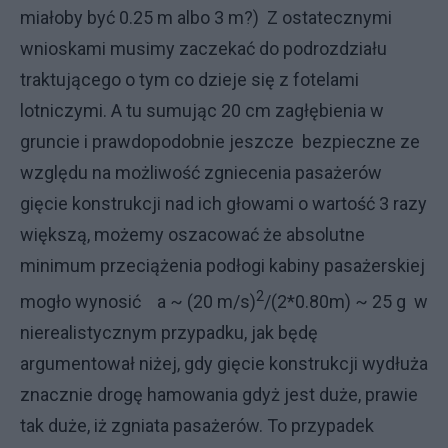
miałoby być 0.25 m albo 3 m?) Z ostatecznymi
wnioskami musimy zaczekać do podrozdziału
traktującego o tym co dzieje się z fotelami
lotniczymi. A tu sumując 20 cm zagłębienia w
gruncie i prawdopodobnie jeszcze bezpieczne ze
względu na możliwość zgniecenia pasażerów
gięcie konstrukcji nad ich głowami o wartość 3 razy
większą, możemy oszacować że absolutne
minimum przeciążenia podłogi kabiny pasażerskiej
2
mogło wynosić a ~ (20 m/s)
/(2*0.80m) ~ 25 g w
nierealistycznym przypadku, jak będę
argumentował niżej, gdy gięcie konstrukcji wydłuża
znacznie drogę hamowania gdyż jest duże, prawie
tak duże, iż zgniata pasażerów. To przypadek