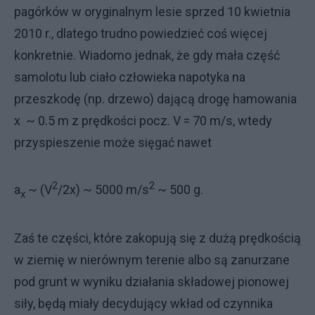
pagórków w oryginalnym lesie sprzed 10 kwietnia
2010 r., dlatego trudno powiedzieć coś więcej
konkretnie. Wiadomo jednak, że gdy mała część
samolotu lub ciało człowieka napotyka na
przeszkodę (np. drzewo) dającą drogę hamowania
x ~ 0.5 m z prędkości pocz. V = 70 m/s, wtedy
przyspieszenie może sięgać nawet
2
2
a
~ (V
/2x) ~ 5000 m/s
~ 500 g.
x
Zaś te części, które zakopują się z dużą prędkością
w ziemię w nierównym terenie albo są zanurzane
pod grunt w wyniku działania składowej pionowej
siły, będą miały decydujący wkład od czynnika