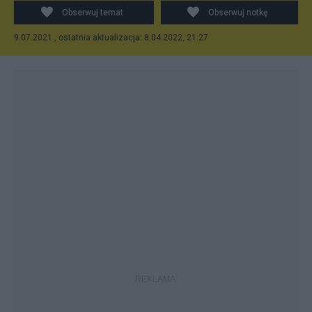
Obserwuj temat
Obserwuj notkę
9.07.2021 , ostatnia aktualizacja: 8.04.2022, 21:27