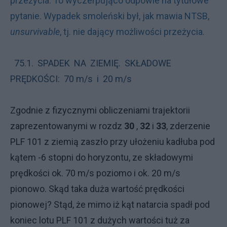
przeżycia. To wyczerpująco odpowie na tytułowe
pytanie. Wypadek smoleński był, jak mawia NTSB,
unsurvivable
, tj. nie dający możliwości przeżycia.
75.1. SPADEK NA ZIEMIĘ. SKŁADOWE
PRĘDKOŚCI: 70 m/s i 20 m/s
Zgodnie z fizycznymi obliczeniami trajektorii
zaprezentowanymi w rozdz
30
,
32
i
33
, zderzenie
PLF 101 z ziemią zaszło przy ułożeniu kadłuba pod
kątem -6 stopni do horyzontu, ze składowymi
prędkości ok. 70 m/s poziomo i ok. 20 m/s
pionowo. Skąd taka duża wartość prędkości
pionowej? Stąd, że mimo iż kąt natarcia spadł pod
koniec lotu PLF 101 z dużych wartości tuż za