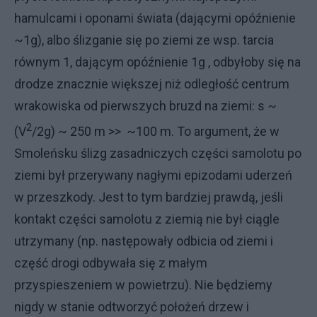
hamulcami i oponami świata (dającymi opóźnienie
~1g), albo ślizganie się po ziemi ze wsp. tarcia
równym 1, dającym opóźnienie 1g , odbyłoby się na
drodze znacznie większej niż odległość centrum
wrakowiska od pierwszych bruzd na ziemi: s ~
2
(V
/2g) ~ 250 m >> ~100 m. To argument, że w
Smoleńsku ślizg zasadniczych części samolotu po
ziemi był przerywany nagłymi epizodami uderzeń
w przeszkody. Jest to tym bardziej prawdą, jeśli
kontakt części samolotu z ziemią nie był ciągle
utrzymany (np. następowały odbicia od ziemi i
część drogi odbywała się z małym
przyspieszeniem w powietrzu). Nie będziemy
nigdy w stanie odtworzyć położeń drzew i