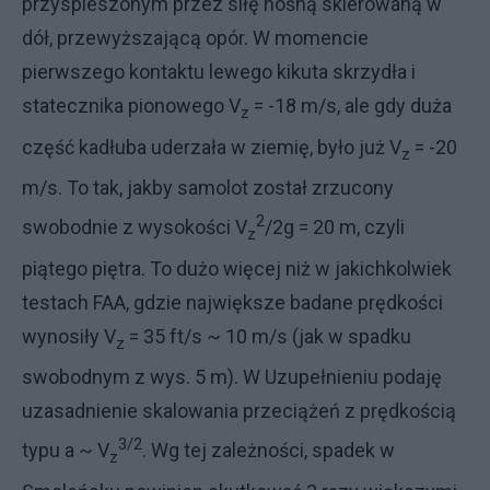
przyspieszonym przez siłę nośną skierowaną w
dół, przewyższającą opór. W momencie
pierwszego kontaktu lewego kikuta skrzydła i
statecznika pionowego V
= -18 m/s, ale gdy duża
z
część kadłuba uderzała w ziemię, było już V
= -20
z
m/s. To tak, jakby samolot został zrzucony
2
swobodnie z wysokości V
/2g = 20 m, czyli
z
piątego piętra. To dużo więcej niż w jakichkolwiek
testach FAA, gdzie największe badane prędkości
wynosiły V
= 35 ft/s ~ 10 m/s (jak w spadku
z
swobodnym z wys. 5 m). W Uzupełnieniu podaję
uzasadnienie skalowania przeciążeń z prędkością
3/2
typu a ~ V
. Wg tej zależności, spadek w
z