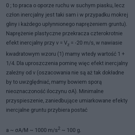
0 ; to praca o oporze ruchu w suchym piasku, lecz
człon inercjalny jest taki sam i w przypadku mokrej
gliny i każdego upłynnionego naprężeniem gruntu).
Naprężenie plastyczne przekracza czterokrotnie
efekt inercjalny przy v = V
= -20 m/s, w nawiasie
z
kwadratowym wzoru (1) mamy wtedy wartość 1 +
1/4. Dla uproszczenia pominę więc efekt inercjalny
zależny od v (oszacowania nie są aż tak dokładne
by to uwzględniać, mamy bowiem sporą
nieoznaczoność iloczynu σA). Minimalne
przyspieszenie, zaniedbujące umiarkowane efekty
inercjalne gruntu przybiera postać
2
a ~ σA/M ~ 1000 m/s
~ 100 g.