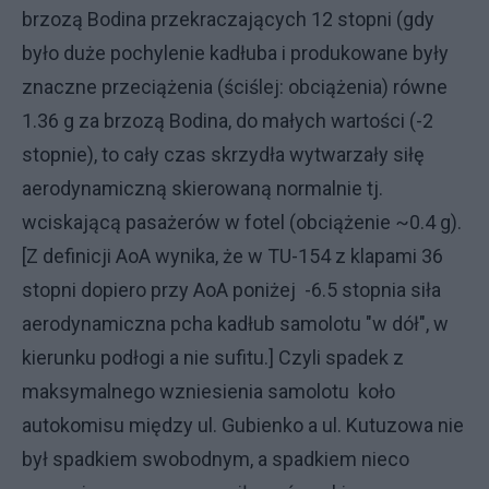
brzozą Bodina przekraczających 12 stopni (gdy
było duże pochylenie kadłuba i produkowane były
znaczne przeciążenia (ściślej: obciążenia) równe
1.36 g za brzozą Bodina, do małych wartości (-2
stopnie), to cały czas skrzydła wytwarzały siłę
aerodynamiczną skierowaną normalnie tj.
wciskającą pasażerów w fotel (obciążenie ~0.4 g).
[Z definicji AoA wynika, że w TU-154 z klapami 36
stopni dopiero przy AoA poniżej -6.5 stopnia siła
aerodynamiczna pcha kadłub samolotu "w dół", w
kierunku podłogi a nie sufitu.] Czyli spadek z
maksymalnego wzniesienia samolotu koło
autokomisu między ul. Gubienko a ul. Kutuzowa nie
był spadkiem swobodnym, a spadkiem nieco