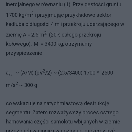
inercjalnego w równaniu (1). Przy gęstości gruntu
3
1700 kg/m
i przyjmując przykładowo sektor
kadłuba o długości 4 m i przekroju uderzającego w
2
ziemię A = 2.5 m
(20% całego przekroju
kołowego), M = 3400 kg, otrzymamy
przyspieszenie
2
a
~ (A/M) (ρV
/2) ~ (2.5/3400) 1700 * 2500
xz
2
m/s
~ 300 g
co wskazuje na natychmiastową destrukcję
segmentu. Zatem rozważywszy proces ostrego
hamowania części samolotu wbijanych w ziemie
przez ruch w pionie i w poziomie, możemy być