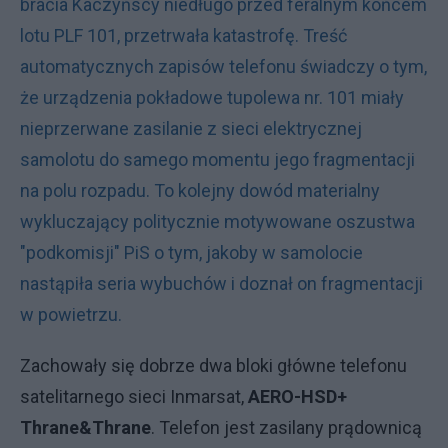
bracia Kaczyńscy niedługo przed feralnym końcem
lotu PLF 101, przetrwała katastrofę. Treść
automatycznych zapisów telefonu świadczy o tym,
że urządzenia pokładowe tupolewa nr. 101 miały
nieprzerwane zasilanie z sieci elektrycznej
samolotu do samego momentu jego fragmentacji
na polu rozpadu. To kolejny dowód materialny
wykluczający politycznie motywowane oszustwa
"podkomisji" PiS o tym, jakoby w samolocie
nastąpiła seria wybuchów i doznał on fragmentacji
w powietrzu.
Zachowały się dobrze dwa bloki główne telefonu
satelitarnego sieci Inmarsat,
AERO-HSD+
Thrane&Thrane
. Telefon jest zasilany prądownicą