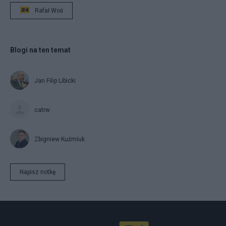
Rafał Woś
Blogi na ten temat
Jan Filip Libicki
catrw
Zbigniew Kuźmiuk
Napisz notkę