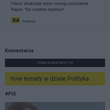
Fidesz zbojkotuje wybór nowego prezydenta
Węgier. "Był ostatnim legalnym"
Redakcja
Komentarze
POKAŻ KOMENTARZE (14)
Inne tematy w dziale
Polityka
#
PiS