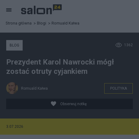
Strona główna
Blogi
Romuald Kałwa
1362
BLOG
Prezydent Karol Nawrocki mógł
zostać otruty cyjankiem
Romuald Kałwa
POLITYKA
Obserwuj notkę
3.07.2026