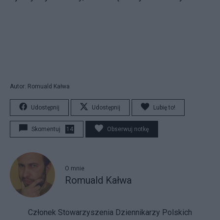
Autor: Romuald Kałwa
Udostępnij
Udostępnij
Lubię to!
Skomentuj
14
Obserwuj notkę
O mnie
Romuald Kałwa
Członek Stowarzyszenia Dziennikarzy Polskich