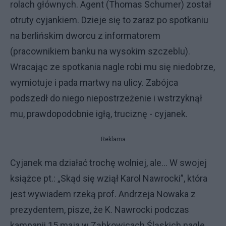
rolach głównych. Agent (Thomas Schumer) został
otruty cyjankiem. Dzieje się to zaraz po spotkaniu
na berlińskim dworcu z informatorem
(pracownikiem banku na wysokim szczeblu).
Wracając ze spotkania nagle robi mu się niedobrze,
wymiotuje i pada martwy na ulicy. Zabójca
podszedł do niego niepostrzeżenie i wstrzyknął
mu, prawdopodobnie igłą, truciznę - cyjanek.
Reklama
Cyjanek ma działać trochę wolniej, ale… W swojej
książce pt.: „Skąd się wziął Karol Nawrocki”, która
jest wywiadem rzeką prof. Andrzeja Nowaka z
prezydentem, pisze, że K. Nawrocki podczas
kampanii 15 maja w Ząbkowicach Śląskich nagle