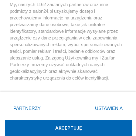
My, naszych 1162 zaufanych partnerów oraz inne
podmioty z salon24.pl uzyskujemy dostęp i
Społeczeństwo
przechowujemy informacje na urządzeniu oraz
przetwarzamy dane osobowe, takie jak unikalne
Kultura
identyfikatory, standardowe informacje wysyłane przez
urządzenie czy dane przeglądania w celu zapewniania
spersonalizowanych reklam, wybór spersonalizowanych
treści, pomiar reklam i treści, badanie odbiorców oraz
ulepszanie usług. Za zgodą Użytkownika my i Zaufani
X
Facebook
Instagram
Youtube
Partnerzy możemy używać dokładnych danych
geolokalizacyjnych oraz aktywnie skanować
charakterystykę urządzenia do celów identyfikacji.
Web Content Media sp. z o. o. © 2022
Ponieważ cenimy Twoją prywatność, prosimy o zgodę na
korzystanie z tych technologii poprzez kliknięcie
„Akceptuję”. Zgoda jest dobrowolna i zawsze możesz ją
Pomoc
O nas
Praca
Reklama
Kontakt
zmienić/wycofać klikając przycisk ustawień prywatności
PARTNERZY
USTAWIENIA
znajdujący się w lewym dolnym rogu strony
. Niektóre
rodzaje przetwarzania danych nie wymagają zgody
użytkownika, ale masz prawo sprzeciwić się takiemu
AKCEPTUJĘ
przetwarzaniu. Preferencje będą miały zastosowania tylko