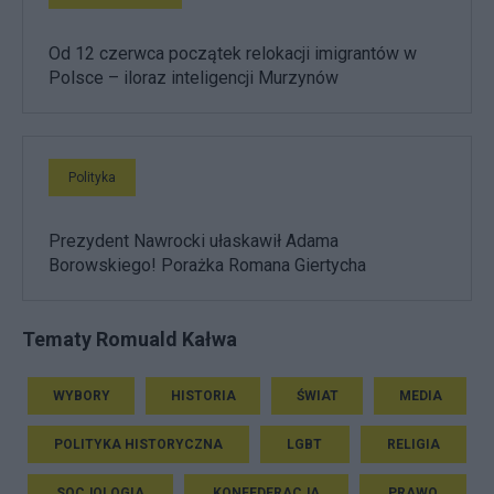
Od 12 czerwca początek relokacji imigrantów w
Polsce – iloraz inteligencji Murzynów
Polityka
Prezydent Nawrocki ułaskawił Adama
Borowskiego! Porażka Romana Giertycha
Tematy Romuald Kałwa
WYBORY
HISTORIA
ŚWIAT
MEDIA
POLITYKA HISTORYCZNA
LGBT
RELIGIA
SOCJOLOGIA
KONFEDERACJA
PRAWO