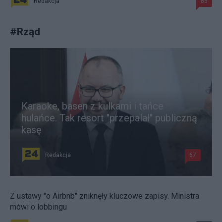
Redakcja
85
#
Rząd
Karaoke, basen z kulkami i tańce
hulańce. Tak resort "przepalał" publiczną
kasę
Redakcja
67
Z ustawy "o Airbnb" zniknęły kluczowe zapisy. Ministra
mówi o lobbingu