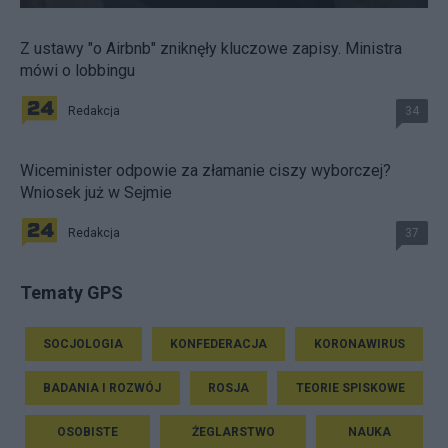
Z ustawy "o Airbnb" zniknęły kluczowe zapisy. Ministra
mówi o lobbingu
Redakcja
34
Wiceminister odpowie za złamanie ciszy wyborczej?
Wniosek już w Sejmie
Redakcja
37
Tematy GPS
SOCJOLOGIA
KONFEDERACJA
KORONAWIRUS
BADANIA I ROZWÓJ
ROSJA
TEORIE SPISKOWE
OSOBISTE
ŻEGLARSTWO
NAUKA