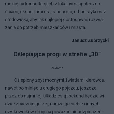
rać się na kon­sul­ta­cja­ch z lo­kal­ny­mi spo­łecz­no­
ścia­mi, eks­per­ta­mi ds. trans­por­tu, urba­ni­sty­ki oraz
śro­do­wi­ska, aby jak naj­le­piej do­sto­so­wać roz­wią­
za­nia do po­trzeb miesz­kań­ców i mia­sta.
Ja­nu­sz Zu­brzyc­ki
Ośle­pia­ją­ce pro­gi w stre­fie „30”
Reklama
Ośle­pio­ny zbyt moc­ny­mi świa­tła­mi kie­row­ca,
na­wet po mi­nię­ciu dru­gie­go po­jaz­du, jesz­cze
przez co naj­mniej kil­ka­dzie­siąt se­kund bę­dzie wi­
dział znacz­nie go­rzej, na­ra­ża­jąc sie­bie i in­ny­ch
użyt­kow­ni­ków dro­gi na po­waż­ne nie­bez­pie­czeń­