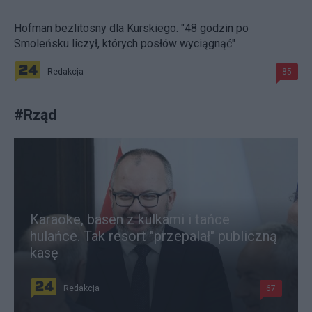
Hofman bezlitosny dla Kurskiego. "48 godzin po
Smoleńsku liczył, których posłów wyciągnąć"
Redakcja
85
#
Rząd
Karaoke, basen z kulkami i tańce
hulańce. Tak resort "przepalał" publiczną
kasę
Redakcja
67