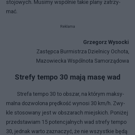
sto­jo­wy­ch. Mu­si­my wspól­nie ta­kie pla­ny za­trzy­
mać.
Reklama
Grze­go­rz Wy­soc­ki
Za­stęp­ca Bur­mi­strza Dziel­ni­cy Ocho­ta,
Ma­zo­wiec­ka Wspól­no­ta Sa­mo­rzą­do­wa
Stre­fy tem­po 30 ma­ją ma­sę wad
Stre­fa tem­po 30 to ob­szar, na któ­rym mak­sy­
mal­na do­zwo­lo­na pręd­ko­ść wy­no­si 30 km/h. Zwy­
kle sto­so­wa­ny je­st w ob­sza­ra­ch miej­ski­ch. Po­ni­żej
przed­sta­wiam 15 po­ten­cjal­ny­ch wad stre­fy tem­po
30, jed­nak war­to za­zna­czyć, że nie wszyst­kie bę­dą