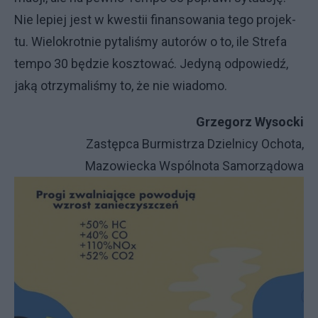
Nie le­piej je­st w kwe­stii fi­nan­so­wa­nia te­go pro­jek­
tu. Wie­lo­krot­nie py­ta­li­śmy au­to­rów o to, ile Stre­fa
tem­po 30 bę­dzie kosz­to­wać. Je­dy­ną od­po­wie­dź,
ja­ką otrzy­ma­li­śmy to, że nie wia­do­mo.
Grze­go­rz Wy­soc­ki
Za­stęp­ca Bur­mi­strza Dziel­ni­cy Ocho­ta,
Ma­zo­wiec­ka Wspól­no­ta Sa­mo­rzą­do­wa