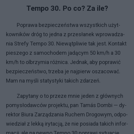
Tem­po 30. Po co? Za ile?
Po­pra­wa bez­pie­czeń­stwa wszyst­ki­ch użyt­
kow­ni­ków dróg to jed­na z prze­sła­nek wpro­wa­dza­
nia Stre­fy Tem­po 30. Nie­wąt­pli­wie tak je­st. Kon­takt
pie­sze­go z sa­mo­cho­dem ja­dą­cym 50 km/h a 30
km/h to ol­brzy­mia róż­ni­ca. Jed­nak, aby po­pra­wić
bez­pie­czeń­stwo, trze­ba je naj­pierw osza­co­wać.
Mam na my­śli sta­ty­sty­ki ta­ki­ch zda­rzeń.
Za­py­ta­ny o to prze­ze mnie je­den z głów­ny­ch
po­my­sło­daw­ców pro­jek­tu, pan Tamás Do­mbi — dy­
rek­tor Biu­ra Za­rzą­dza­nia Ru­chem Dro­go­wym, od­po­
wie­dział z lek­ką iry­ta­cją, że nie po­sia­da ta­ki­ch in­for­
ma­cji, ale na pew­no Tem­po 30 po­pra­wi sy­tu­ację.