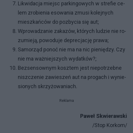
Li­kwi­da­cja miej­sc par­kin­go­wy­ch w stre­fie ce­
lem zro­bie­nia eso­wa­nia zmu­si ko­lej­ny­ch
miesz­kań­ców do po­zby­cia się aut;
Wpro­wa­dza­nie za­ka­zów, któ­ry­ch lu­dzie nie ro­
zu­mie­ją, po­wo­du­je de­pre­cja­cję pra­wa;
Sa­mo­rząd po­noć nie ma na nic pie­nię­dzy. Czy
nie ma waż­niej­szy­ch wy­dat­ków?;
Bez­sen­sow­nym kosz­tem je­st nie­po­trzeb­ne
nisz­cze­nie za­wie­szeń aut na pro­ga­ch i wy­nie­
sio­ny­ch skrzy­żo­wa­nia­ch.
Reklama
Pa­weł Skwie­raw­ski
/Stop Kor­kom/