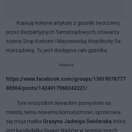
Ko­piu­ję ko­lej­ne ar­ty­ku­ły z ga­zet­ki two­rzo­nej
przez Bez­par­tyj­ny­ch Sa­mo­rzą­do­wy­ch, sto­wa­rzy­
sze­nie Stop Kor­kom i Ma­zo­wiec­ką Wspól­no­tę Sa­
mo­rzą­do­wą. Tu je­st do­stęp­na ca­ła ga­zet­ka:
Reklama
https://www.facebook.com/groups/13619078777
86564/posts/1424017968242221/
Tym wszystkim lewackim pomysłom na
miasto, temu nowemu komunizmowi, sprzeciwia
się moja matka
Gra­ży­na Ja­dwi­ga Świ­der­ska
, która
je­st kan­dy­dat­ką No­wej Na­dziei w te­go­rocz­ny­ch