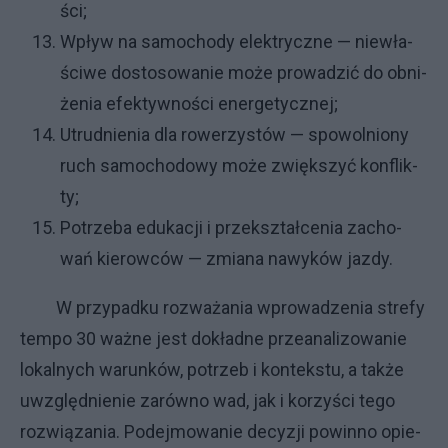
ści;
Wpływ na sa­mo­cho­dy elek­trycz­ne — nie­wła­
ści­we do­sto­so­wa­nie mo­że pro­wa­dzić do ob­ni­
że­nia efek­tyw­no­ści ener­ge­tycz­nej;
Utrud­nie­nia dla ro­we­rzy­stów — spo­wol­nio­ny
ru­ch sa­mo­cho­do­wy mo­że zwięk­szyć kon­flik­
ty;
Po­trze­ba edu­ka­cji i prze­kształ­ce­nia za­cho­
wań kie­row­ców — zmia­na na­wy­ków jaz­dy.
W przy­pad­ku roz­wa­ża­nia wpro­wa­dze­nia stre­fy
tem­po 30 waż­ne je­st do­kład­ne prze­ana­li­zo­wa­nie
lo­kal­ny­ch wa­run­ków, po­trzeb i kon­tek­stu, a tak­że
uwzględ­nie­nie za­rów­no wad, jak i ko­rzy­ści te­go
roz­wią­za­nia. Po­dej­mo­wa­nie de­cy­zji po­win­no opie­