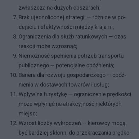
zwłasz­cza na du­ży­ch ob­sza­ra­ch;
Brak ujed­no­li­co­nej stra­te­gii — róż­ni­ce w po­
dej­ściu i efek­tyw­no­ści mię­dzy kra­ja­mi;
Ogra­ni­cze­nia dla służb ra­tun­ko­wy­ch — czas
re­ak­cji mo­że wzro­snąć;
Nie­moż­no­ść speł­nie­nia po­trzeb trans­por­tu
pu­blicz­ne­go — po­ten­cjal­ne opóź­nie­nia;
Ba­rie­ra dla roz­wo­ju go­spo­dar­cze­go — opóź­
nie­nia w do­sta­wa­ch to­wa­rów i usług;
Wpływ na tu­ry­sty­kę — ogra­ni­cze­nie pręd­ko­ści
mo­że wpły­nąć na atrak­cyj­no­ść nie­któ­ry­ch
miej­sc;
Wzro­st licz­by wy­kro­czeń — kie­row­cy mo­gą
być bar­dziej skłon­ni do prze­kra­cza­nia pręd­ko­