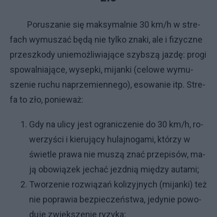
Po­ru­sza­nie się mak­sy­mal­nie 30 km/h w stre­
fa­ch wy­mu­szać bę­dą nie tyl­ko zna­ki, ale i fi­zycz­ne
prze­szko­dy unie­moż­li­wia­ją­ce szyb­szą jaz­dę: pro­gi
spo­wal­nia­ją­ce, wy­sep­ki, mi­jan­ki (ce­lo­we wy­mu­
sze­nie ru­chu na­prze­mien­ne­go), eso­wa­nie itp. Stre­
fa to zło, po­nie­waż:
Gdy na uli­cy je­st ogra­ni­cze­nie do 30 km/h, ro­
we­rzy­ści i kie­ru­ją­cy hu­laj­no­ga­mi, któ­rzy w
świe­tle pra­wa nie mu­szą znać prze­pi­sów, ma­
ją obo­wią­zek je­chać jezd­nią między au­ta­mi;
Two­rze­nie roz­wią­zań ko­li­zyj­ny­ch (mi­jan­ki) też
nie po­pra­wia bez­pie­czeń­stwa, je­dy­nie po­wo­
du­je zwięk­sze­nie ry­zy­ka;