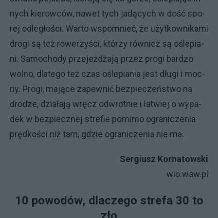
ny­ch kie­row­ców, na­wet ty­ch ja­dą­cy­ch w do­ść spo­
rej od­le­gło­ści. War­to wspo­mnieć, że użyt­kow­ni­ka­mi
dro­gi są też ro­we­rzy­ści, któ­rzy rów­nież są ośle­pia­
ni. Sa­mo­cho­dy prze­jeż­dża­ją przez pro­gi bar­dzo
wol­no, dla­te­go też czas ośle­pia­nia je­st dłu­gi i moc­
ny. Pro­gi, ma­ją­ce za­pew­nić bez­pie­czeń­stwo na
dro­dze, dzia­ła­ją wrę­cz od­wrot­nie i ła­twiej o wy­pa­
dek w bez­piecz­nej stre­fie po­mi­mo ogra­ni­cze­nia
pręd­ko­ści niż tam, gdzie ogra­ni­cze­nia nie ma.
Ser­giu­sz Kor­na­tow­ski
wio.waw.pl
10 po­wo­dów, dla­cze­go stre­fa 30 to
zło