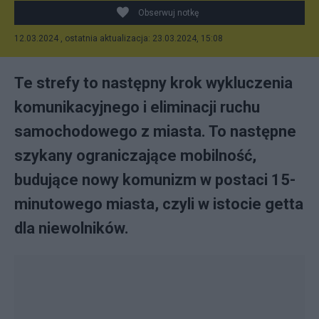
Obserwuj notkę
12.03.2024 , ostatnia aktualizacja: 23.03.2024, 15:08
Te strefy to następny krok wy­klu­cze­nia
ko­mu­ni­ka­cyj­ne­go i eliminacji ruchu
samochodowego z miasta. To następne
szykany ograniczające mobilność,
budujące nowy komunizm w postaci 15-
mi­nu­to­wego miasta, czy­li w isto­cie get­ta
dla nie­wol­ni­ków.