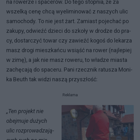
na ro­we­rze i spa­ce­rów. Do te­go stop­nia, że za
wszel­ką ce­nę chcą wy­eli­mi­no­wać z na­szy­ch ulic
sa­mo­cho­dy. To nie je­st żart. Za­mia­st po­je­chać po
za­ku­py, od­wieźć dzie­ci do szko­ły w dro­dze do pra­
cy, do­star­czyć to­war czy za­wieźć ko­goś do le­ka­rza
ma­sz dro­gi miesz­kań­cu wsią­ść na ro­wer (naj­le­piej
w zi­mę), a jak nie ma­sz ro­we­ru, to wła­dze mia­sta
za­chę­ca­ją do spa­ce­ru. Pa­ni rzecz­nik ra­tu­sza Mo­ni­
ka Beu­th tak wi­dzi na­szą przy­szło­ść:
Reklama
„Ten pro­jekt nie
obej­mu­je du­ży­ch
ulic roz­pro­wa­dza­ją­