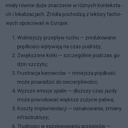
mia­ły rów­nie du­że zna­cze­nie w róż­ny­ch kon­tek­sta­
ch i lo­ka­li­za­cja­ch. Źró­dła po­cho­dzą z lek­tu­ry fa­cho­
wy­ch opra­co­wań w Eu­ro­pie.
Wol­niej­szy prze­pływ ru­chu — zre­du­ko­wa­ne
pręd­ko­ści wpły­wa­ją na czas po­dró­ży;
Zwięk­szo­ne kor­ki — szcze­gól­nie pod­czas go­
dzin szczy­tu;
Fru­stra­cja kie­row­ców — mniej­sza pręd­ko­ść
mo­że pro­wa­dzić do nie­cier­pli­wo­ści;
Wyż­sze emi­sje spa­lin — dłuż­szy czas jaz­dy
mo­że po­wo­do­wać więk­sze zu­ży­cie pa­li­wa;
Kosz­ty im­ple­men­ta­cji — ozna­ko­wa­nie, zmia­ny
in­fra­struk­tu­ry;
Trud­no­ści w eg­ze­kwo­wa­niu prze­pi­sów —