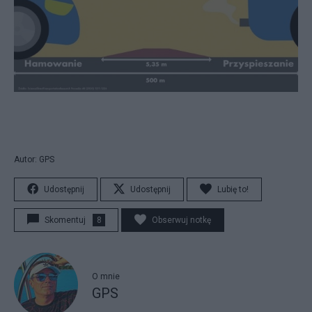
Autor: GPS
Udostępnij
Udostępnij
Lubię to!
Skomentuj
8
Obserwuj notkę
O mnie
GPS