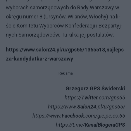
wy­bo­ra­ch sa­mo­rzą­do­wy­ch do Ra­dy War­sza­wy w
okrę­gu nu­mer 8 (Ur­sy­nów, Wi­la­nów, Wło­chy) na li­
ście Ko­mi­te­tu Wy­bor­ców Kon­fe­de­ra­cji i Bez­par­tyj­
nych Sa­mo­rzą­dow­ców. Tu kilka jej postulatów:
https://www.salon24.pl/u/gps65/1365518,
najleps
za-kandydatka-z-warszawy
Reklama
Grzegorz GPS Świderski
https://
Twitter.
com/gps65
https://www.
Salon24
.pl/u/gps65/
https://www.
Facebook
.com/gie.pe.es.65
https://t.me/
KanalBlogeraGPS