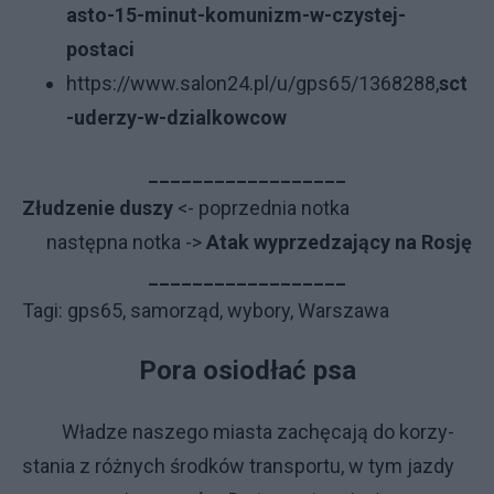
asto-15-minut-komunizm-w-czystej-
postaci
https://www.salon24.pl/u/gps65/1368288,
sct
-uderzy-w-dzialkowcow
__________________
Złudzenie duszy
<- poprzednia notka
następna notka ->
Atak wyprzedzający na Rosję
__________________
Tagi: gps65, samorząd, wybory, Warszawa
Po­ra osio­dłać psa
Wła­dze na­sze­go mia­sta za­chę­ca­ją do ko­rzy­
sta­nia z róż­ny­ch środ­ków trans­por­tu, w tym jaz­dy