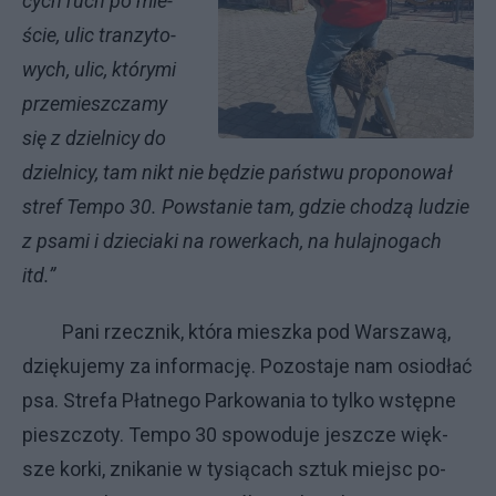
cy­ch ru­ch po mie­
ście, ulic tran­zy­to­
wy­ch, ulic, któ­ry­mi
prze­miesz­cza­my
się z dziel­ni­cy do
dziel­ni­cy, tam nikt nie bę­dzie pań­stwu pro­po­no­wał
stref Tem­po 30. Po­wsta­nie tam, gdzie cho­dzą lu­dzie
z psa­mi i dzie­cia­ki na ro­wer­ka­ch, na hu­laj­no­ga­ch
itd.”
Pa­ni rzecz­nik, któ­ra miesz­ka pod War­sza­wą,
dzię­ku­je­my za in­for­ma­cję. Po­zo­sta­je nam osio­dłać
psa. Stre­fa Płat­ne­go Par­ko­wa­nia to tyl­ko wstęp­ne
piesz­czo­ty. Tem­po 30 spo­wo­du­je jesz­cze więk­
sze kor­ki, zni­ka­nie w ty­sią­ca­ch sztuk miej­sc po­