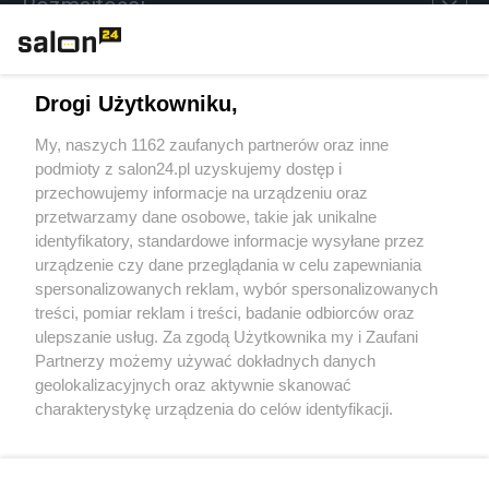
Rozmaitości
Technologie
Drogi Użytkowniku,
Sport
My, naszych 1162 zaufanych partnerów oraz inne
podmioty z salon24.pl uzyskujemy dostęp i
Społeczeństwo
przechowujemy informacje na urządzeniu oraz
przetwarzamy dane osobowe, takie jak unikalne
Kultura
identyfikatory, standardowe informacje wysyłane przez
urządzenie czy dane przeglądania w celu zapewniania
spersonalizowanych reklam, wybór spersonalizowanych
treści, pomiar reklam i treści, badanie odbiorców oraz
ulepszanie usług. Za zgodą Użytkownika my i Zaufani
X
Facebook
Instagram
Youtube
Partnerzy możemy używać dokładnych danych
geolokalizacyjnych oraz aktywnie skanować
charakterystykę urządzenia do celów identyfikacji.
Web Content Media sp. z o. o. © 2022
Ponieważ cenimy Twoją prywatność, prosimy o zgodę na
korzystanie z tych technologii poprzez kliknięcie
„Akceptuję”. Zgoda jest dobrowolna i zawsze możesz ją
Pomoc
O nas
Praca
Reklama
Kontakt