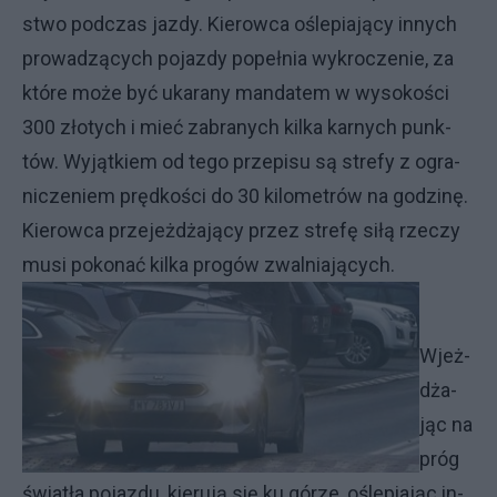
stwo pod­czas jaz­dy. Kie­row­ca ośle­pia­ją­cy in­ny­ch
pro­wa­dzą­cy­ch po­jaz­dy po­peł­nia wy­kro­cze­nie, za
któ­re mo­że być uka­ra­ny man­da­tem w wy­so­ko­ści
300 zło­ty­ch i mieć za­bra­ny­ch kil­ka kar­ny­ch punk­
tów. Wy­jąt­kiem od te­go prze­pi­su są stre­fy z ogra­
ni­cze­niem pręd­ko­ści do 30 ki­lo­me­trów na go­dzi­nę.
Kie­row­ca prze­jeż­dża­ją­cy przez stre­fę si­łą rze­czy
mu­si po­ko­nać kil­ka pro­gów zwal­nia­ją­cy­ch.
Wjeż­
dża­
jąc na
próg
świa­tła po­jaz­du, kie­ru­ją się ku gó­rze, ośle­pia­jąc in­