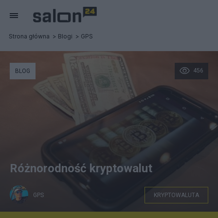
Strona główna
Blogi
GPS
456
BLOG
Różnorodność kryptowalut
GPS
KRYPTOWALUTA