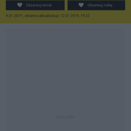
Obserwuj temat
Obserwuj notkę
9.01.2019 , ostatnia aktualizacja: 12.01.2019, 19:22