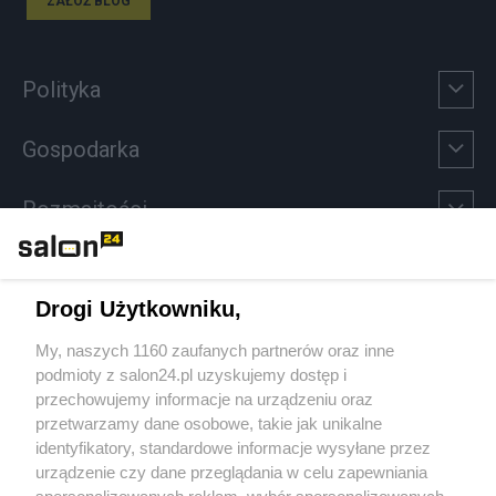
ZAŁÓŻ BLOG
Polityka
Gospodarka
Rozmaitości
Technologie
Drogi Użytkowniku,
Sport
My, naszych 1160 zaufanych partnerów oraz inne
podmioty z salon24.pl uzyskujemy dostęp i
Społeczeństwo
przechowujemy informacje na urządzeniu oraz
przetwarzamy dane osobowe, takie jak unikalne
Kultura
identyfikatory, standardowe informacje wysyłane przez
urządzenie czy dane przeglądania w celu zapewniania