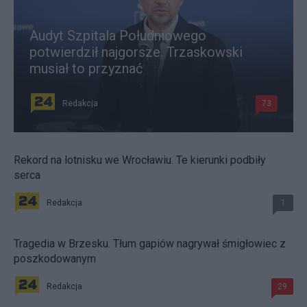
Audyt Szpitala Południowego
potwierdził najgorsze. Trzaskowski
musiał to przyznać
Redakcja
73
Rekord na lotnisku we Wrocławiu. Te kierunki podbiły
serca
Redakcja
1
Tragedia w Brzesku. Tłum gapiów nagrywał śmigłowiec z
poszkodowanym
Redakcja
29