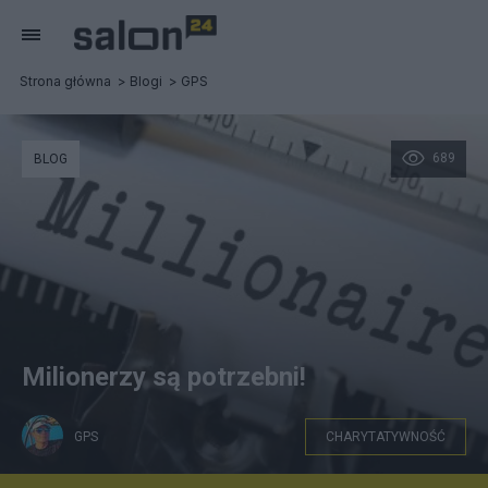
Strona główna
Blogi
GPS
689
BLOG
Milionerzy są potrzebni!
GPS
CHARYTATYWNOŚĆ