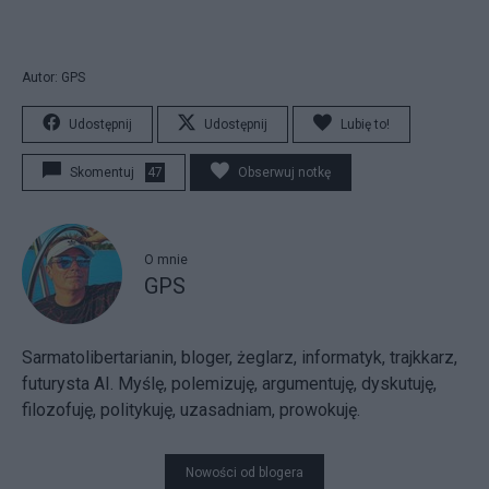
Autor: GPS
Udostępnij
Udostępnij
Lubię to!
Skomentuj
47
Obserwuj notkę
O mnie
GPS
Sarmatolibertarianin, bloger, żeglarz, informatyk, trajkkarz,
futurysta AI. Myślę, polemizuję, argumentuję, dyskutuję,
filozofuję, politykuję, uzasadniam, prowokuję.
Nowości od blogera