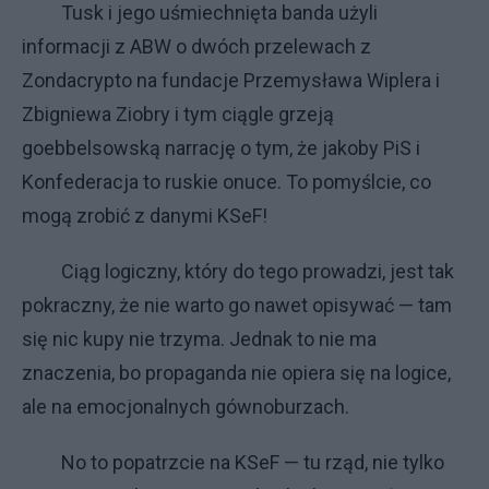
Tusk i jego uśmiechnięta banda użyli
informacji z ABW o dwóch przelewach z
Zondacrypto na fundacje Przemysława Wiplera i
Zbigniewa Ziobry i tym ciągle grzeją
goebbelsowską narrację o tym, że jakoby PiS i
Konfederacja to ruskie onuce. To pomyślcie, co
mogą zrobić z danymi KSeF!
Ciąg logiczny, który do tego prowadzi, jest tak
pokraczny, że nie warto go nawet opisywać — tam
się nic kupy nie trzyma. Jednak to nie ma
znaczenia, bo propaganda nie opiera się na logice,
ale na emocjonalnych gównoburzach.
No to popatrzcie na KSeF — tu rząd, nie tylko