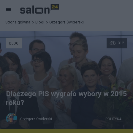
Strona główna
Blogi
Grzegorz Świderski
312
BLOG
Dlaczego PiS wygrało wybory w 2015
roku?
Grzegorz Świderski
POLITYKA