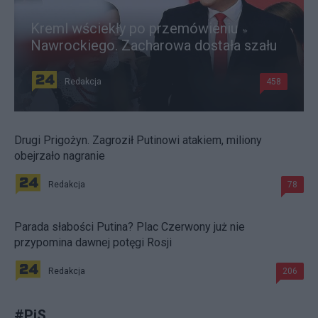
Kreml wściekły po przemówieniu
Nawrockiego. Zacharowa dostała szału
Redakcja
458
Drugi Prigożyn. Zagroził Putinowi atakiem, miliony
obejrzało nagranie
Redakcja
78
Parada słabości Putina? Plac Czerwony już nie
przypomina dawnej potęgi Rosji
Redakcja
206
#
PiS