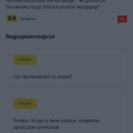
Hofman bezlitosny dla Kurskiego. "48 godzin po
Smoleńsku liczył, których posłów wyciągnąć"
Redakcja
85
Najpopularniejsze
Polityka
Czy libertarianizm to utopia?
Polityka
Polska i Rosja to dwie osobne, wzajemne
sprzeczne cywilizacje