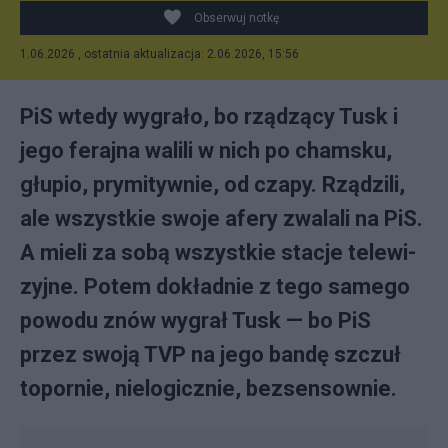
Obserwuj notkę
1.06.2026 , ostatnia aktualizacja: 2.06.2026, 15:56
PiS wte­dy wy­gra­ło, bo rzą­dzą­cy Tu­sk i
je­go fe­raj­na wa­li­li w ni­ch po cham­sku,
głu­pio, pry­mi­tyw­nie, od cza­py. Rzą­dzi­li,
ale wszyst­kie swo­je afe­ry zwa­la­li na PiS.
A mie­li za so­bą wszyst­kie sta­cje te­le­wi­
zyj­ne. Po­tem do­kład­nie z te­go sa­me­go
po­wo­du znów wy­grał Tu­sk — bo PiS
przez swo­ją TVP na je­go ban­dę szczuł
to­por­nie, nie­lo­gicz­nie, bez­sen­sow­nie.