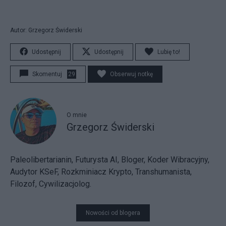
Autor: Grzegorz Świderski
Udostępnij
Udostępnij
Lubię to!
Skomentuj
29
Obserwuj notkę
O mnie
Grzegorz Świderski
Paleolibertarianin, Futurysta AI, Bloger, Koder Wibracyjny,
Audytor KSeF, Rozkminiacz Krypto, Transhumanista,
Filozof, Cywilizacjolog.
Nowości od blogera