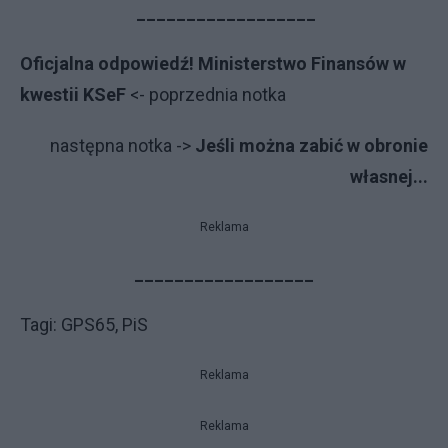
__________________
Oficjalna odpowiedź! Ministerstwo Finansów w
kwestii KSeF
<- poprzednia notka
na­stęp­na not­ka ->
Je­śli moż­na za­bić w obro­nie
wła­snej...
Reklama
__________________
Tagi: GPS65, PiS
Reklama
Reklama