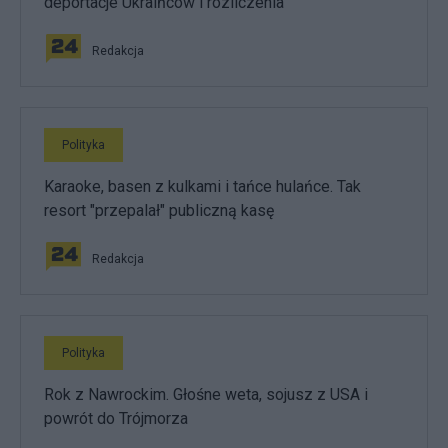
deportacje Ukraińców i rozliczenia
Redakcja
Polityka
Karaoke, basen z kulkami i tańce hulańce. Tak
resort "przepalał" publiczną kasę
Redakcja
Polityka
Rok z Nawrockim. Głośne weta, sojusz z USA i
powrót do Trójmorza