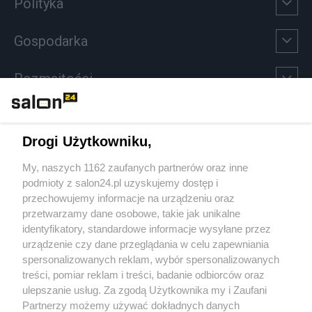
Polityka
Gospodarka
Rozmaitości
Technologie
Drogi Użytkowniku,
Sport
My, naszych 1162 zaufanych partnerów oraz inne
podmioty z salon24.pl uzyskujemy dostęp i
Społeczeństwo
przechowujemy informacje na urządzeniu oraz
przetwarzamy dane osobowe, takie jak unikalne
Kultura
identyfikatory, standardowe informacje wysyłane przez
urządzenie czy dane przeglądania w celu zapewniania
spersonalizowanych reklam, wybór spersonalizowanych
treści, pomiar reklam i treści, badanie odbiorców oraz
ulepszanie usług. Za zgodą Użytkownika my i Zaufani
X
Facebook
Instagram
Youtube
Partnerzy możemy używać dokładnych danych