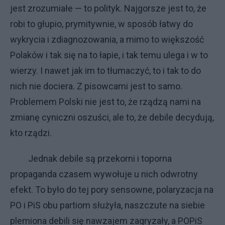
jest zrozumiałe — to polityk. Najgorsze jest to, że
robi to głupio, prymitywnie, w sposób łatwy do
wykrycia i zdiagnozowania, a mimo to większość
Polaków i tak się na to łapie, i tak temu ulega i w to
wierzy. I nawet jak im to tłumaczyć, to i tak to do
nich nie dociera. Z pisowcami jest to samo.
Problemem Polski nie jest to, że rządzą nami na
zmianę cyniczni oszuści, ale to, że debile decydują,
kto rządzi.
Jednak debile są przekorni i toporna
propaganda czasem wywołuje u nich odwrotny
efekt. To było do tej pory sensowne, polaryzacja na
PO i PiS obu partiom służyła, naszczute na siebie
plemiona debili się nawzajem zagryzały, a POPiS