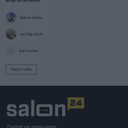
Blogi na ten temat
Siukum Balala
Jan Filip Libicki
brat Damian
Napisz notkę
Podziel się swoją opinią