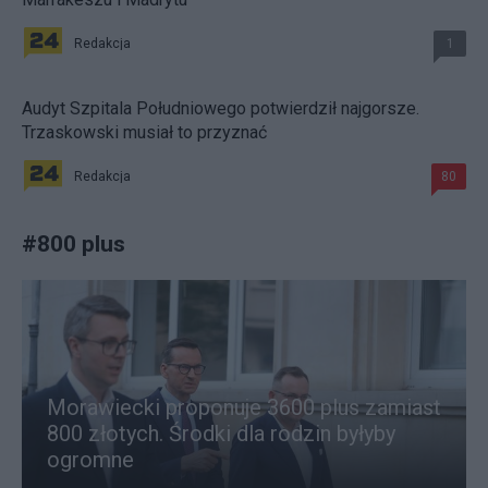
Redakcja
1
Audyt Szpitala Południowego potwierdził najgorsze.
Trzaskowski musiał to przyznać
Redakcja
80
#
800 plus
Morawiecki proponuje 3600 plus zamiast
800 złotych. Środki dla rodzin byłyby
ogromne