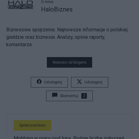
O mnie
HaloBiznes
Biznesowe spojrzenie. Najnowsze informacje o polskiej
giełdzie oraz biznesie. Analizy, opinie raporty,
komentarze.
Nowości od blogera
Udostępnij
Udostępnij
Skomentuj
2
Społeczeństwo
Mobbing w pracy pod lupą. Rośnie liczba zgłoszeń