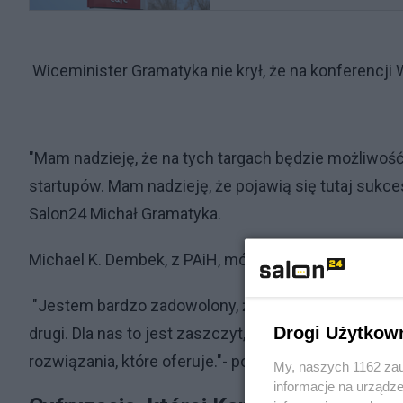
Wiceminister Gramatyka nie krył, że na konferencji
"Mam nadzieję, że na tych targach będzie możliwoś
startupów. Mam nadzieję, że pojawią się tutaj sukce
Salon24 Michał Gramatyka.
Michael K. Dembek, z PAiH, mówił o współpracy z D
"Jestem bardzo zadowolony, że mogliśmy tutaj zo
Drogi Użytkow
drugi. Dla nas to jest zaszczyt, że Wrocław i Dolny
rozwiązania, które oferuje."- powiedział szef biura 
My, naszych 1162 zau
informacje na urządze