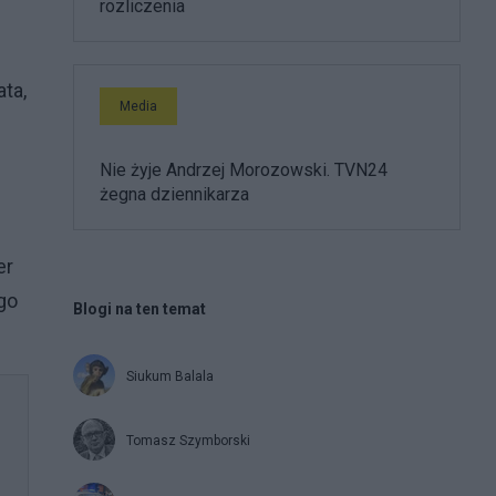
rozliczenia
ta,
Media
Nie żyje Andrzej Morozowski. TVN24
żegna dziennikarza
er
go
Blogi na ten temat
Siukum Balala
Tomasz Szymborski