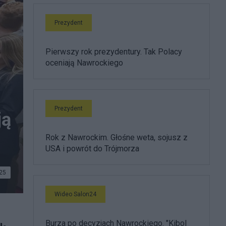
Prezydent
Pierwszy rok prezydentury. Tak Polacy
oceniają Nawrockiego
Prezydent
ją
Rok z Nawrockim. Głośne weta, sojusz z
USA i powrót do Trójmorza
25
Wideo Salon24
Burza po decyzjach Nawrockiego. "Kibol