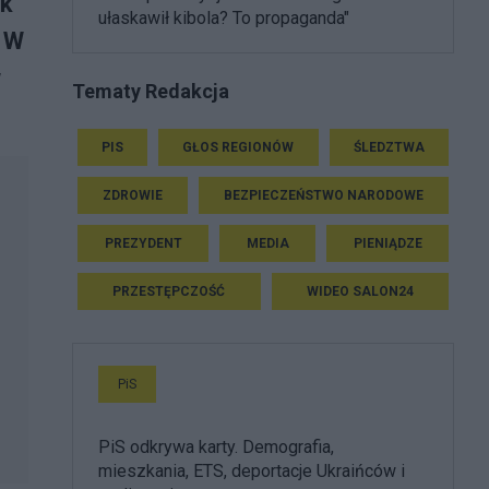
ak
ułaskawił kibola? To propaganda"
. W
w
Tematy Redakcja
PIS
GŁOS REGIONÓW
ŚLEDZTWA
ZDROWIE
BEZPIECZEŃSTWO NARODOWE
PREZYDENT
MEDIA
PIENIĄDZE
PRZESTĘPCZOŚĆ
WIDEO SALON24
PiS
PiS odkrywa karty. Demografia,
mieszkania, ETS, deportacje Ukraińców i