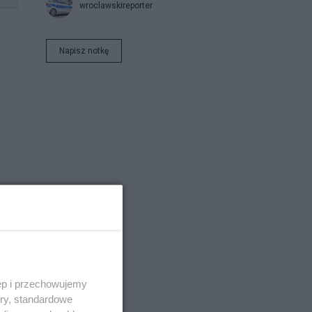
wroclawskireporter
Napisz notkę
az
tne
ęp i przechowujemy
ory, standardowe