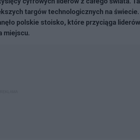
ysięcy cyfrowych liderów z całego świata. T
ększych targów technologicznych na świecie
nęło polskie stoisko, które przyciąga lideró
a miejscu.