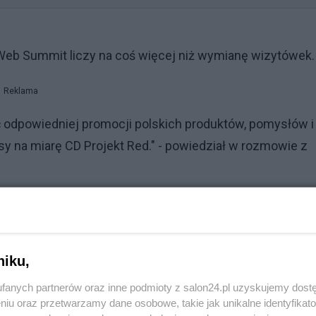
 Web Summit liczy na coś więcej niż wymianę wizytówek.
Reklama
ć odpowiedniej promocji polskich produktów, pomysłów i
sy na miarę CD Projekt Red." - powiedział w rozmowie z
olnym Śląskiem.
rganizować wspólnie z województwem dolnośląskim po r
niku,
 Śląsk może tu przyjechać do Vancouver i pokazać te świe
PAIH w Kanadzie.
fanych partnerów oraz inne podmioty z salon24.pl uzyskujemy dost
niu oraz przetwarzamy dane osobowe, takie jak unikalne identyfikat