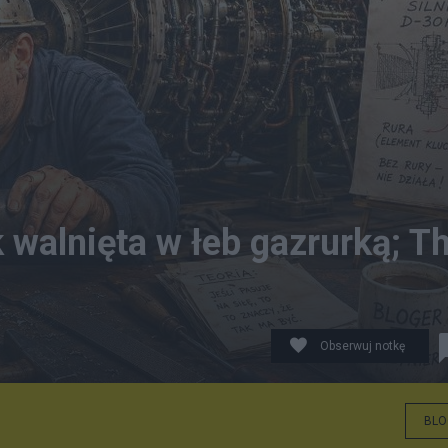
 walnięta w łeb gazrurką; T
Obserwuj notkę
BLO