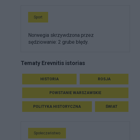
Sport
Norwegia skrzywdzona przez
sędziowanie: 2 grube błędy.
Tematy Erevnitis istorias
HISTORIA
ROSJA
POWSTANIE WARSZAWSKIE
POLITYKA HISTORYCZNA
ŚWIAT
Społeczeństwo