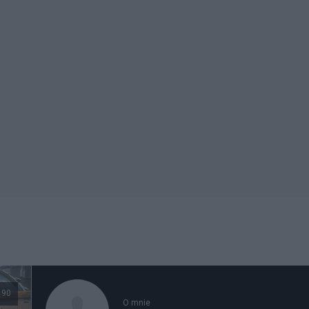
90
O mnie