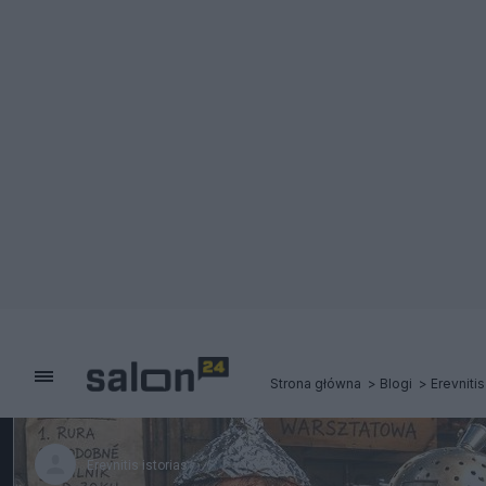
Strona główna
Blogi
Erevnitis
Erevnitis istorias