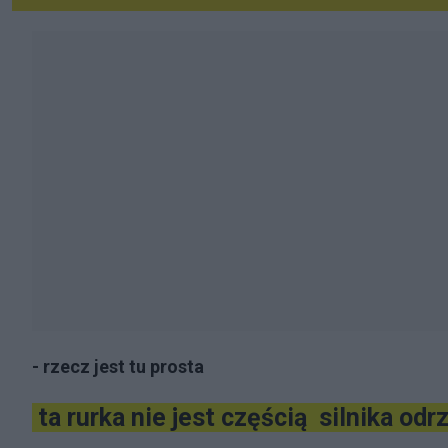
- rzecz jest tu prosta
ta rurka nie jest częścią silnika od