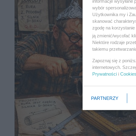
informacje wysyłane 
wybór spersonalizowan
Użytkownika my i Zau
skanować charakterys
zgodę na korzystanie 
ją zmienić/wycofać kl
Niektóre rodzaje prz
takiemu przetwarzaniu
Zapoznaj się z poniż
internetowych. Szcze
Prywatności
i
Cookie
PARTNERZY