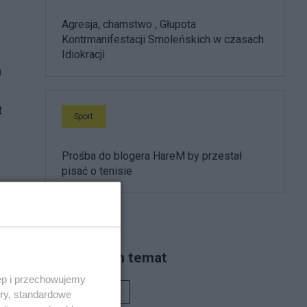
Agresja, chamstwo , Głupota
Kontrmanifestacji Smoleńskich w czasach
Idiokracji
a
Sport
Prośba do blogera HareM by przestał
pisać o tenisie
Piszą na ten temat
ęp i przechowujemy
Rafał Woś
ory, standardowe