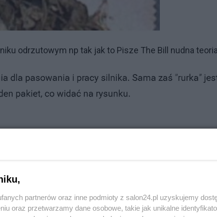
niku odrzutowym np tak jak to Pisze The Bill nudna teori
y bez szwu walcowanej na gorąco i
o
niku,
zynowe
fanych partnerów oraz inne podmioty z salon24.pl uzyskujemy dost
niu oraz przetwarzamy dane osobowe, takie jak unikalne identyfikat