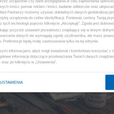
przez urządzenie czy dane przeglądania w celu zapewniania sperson
ych treści, pomiar reklam i treści, badanie odbiorców oraz ulepszan
fani Partnerzy możemy używać dokładnych danych geolokalizacyjn
tykę urządzenia do celów identyfikacji. Ponieważ cenimy Twoją pry
z tych technologii poprzez kliknięcie „Akceptuję”. Zgoda jest dobro
ikając przycisk ustawień prywatności znajdujący się w lewym dolny
etwarzania danych nie wymagają zgody użytkownika, ale masz prawo 
. Preferencje będą miały zastosowania tylko na tej witrynie.
szymi informacjami, abyś mógł świadomie i komfortowo korzystać z
gółowe informacje dotyczące przetwarzania Twoich danych znajdzi
s
oraz po kliknięciu w „Ustawienia”.
USTAWIENIA