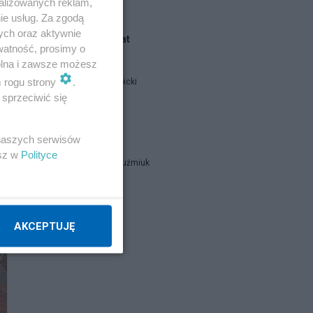
alizowanych reklam,
ie usług. Za zgodą
ych oraz aktywnie
Blogi na ten temat
watność, prosimy o
wolna i zawsze możesz
m rogu strony
.
Jan Filip Libicki
sprzeciwić się
catrw
 naszych serwisów
esz w
Polityce
Zbigniew Kuźmiuk
Napisz notkę
AKCEPTUJĘ