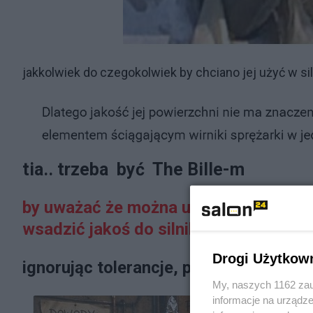
jakkolwiek do czegokolwiek by chciano jej użyć w sil
tia.. trzeba być
The Bille-m
by uważać że można uciąć odcinek rur
wsadzić jakoś do silnika odrzutoweg
Drogi Użytkow
ignorując tolerancje, połączenia mas
My, naszych 1162 zau
informacje na urządze