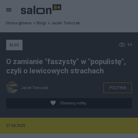
Strona główna
Blogi
Jacek Tomczak
84
BLOG
O zamianie "faszysty" w "populistę",
czyli o lewicowych strachach
Jacek Tomczak
POLITYKA
Obserwuj notkę
27.08.2025