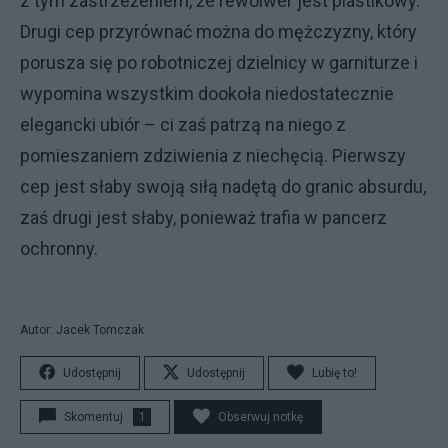
z tym zastrzeżeniem, że rewolwer jest plastikowy.
Drugi cep przyrównać można do mężczyzny, który
porusza się po robotniczej dzielnicy w garniturze i
wypomina wszystkim dookoła niedostatecznie
elegancki ubiór – ci zaś patrzą na niego z
pomieszaniem zdziwienia z niechęcią. Pierwszy
cep jest słaby swoją siłą nadętą do granic absurdu,
zaś drugi jest słaby, ponieważ trafia w pancerz
ochronny.
Autor: Jacek Tomczak
Udostępnij
Udostępnij
Lubię to!
Skomentuj
1
Obserwuj notkę