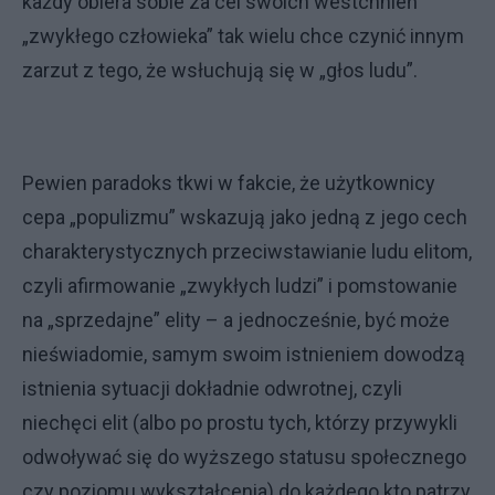
każdy obiera sobie za cel swoich westchnień
„zwykłego człowieka” tak wielu chce czynić innym
zarzut z tego, że wsłuchują się w „głos ludu”.
Pewien paradoks tkwi w fakcie, że użytkownicy
cepa „populizmu” wskazują jako jedną z jego cech
charakterystycznych przeciwstawianie ludu elitom,
czyli afirmowanie „zwykłych ludzi” i pomstowanie
na „sprzedajne” elity – a jednocześnie, być może
nieświadomie, samym swoim istnieniem dowodzą
istnienia sytuacji dokładnie odwrotnej, czyli
niechęci elit (albo po prostu tych, którzy przywykli
odwoływać się do wyższego statusu społecznego
czy poziomu wykształcenia) do każdego kto patrzy