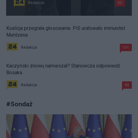
Redakcja
82
Koalicja przegrała głosowanie. PiS uratowało immunitet
Mentzena
Redakcja
101
Kaczyński znowu namieszał? Stanowcza odpowiedź
Bosaka
Redakcja
88
#
Sondaż