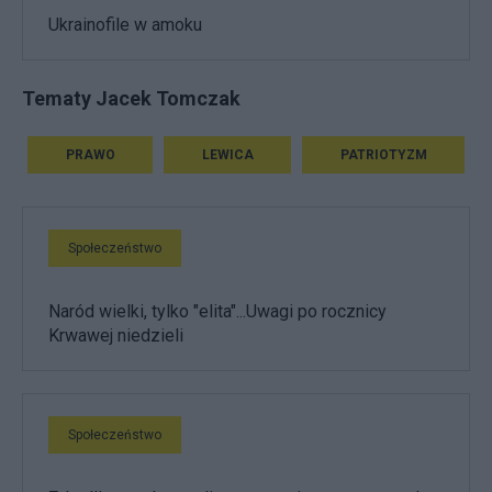
Ukrainofile w amoku
Tematy Jacek Tomczak
PRAWO
LEWICA
PATRIOTYZM
Społeczeństwo
Naród wielki, tylko "elita"...Uwagi po rocznicy
Krwawej niedzieli
Społeczeństwo