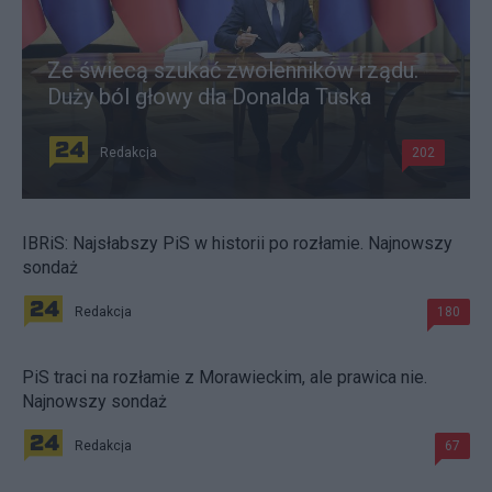
Ze świecą szukać zwolenników rządu.
Duży ból głowy dla Donalda Tuska
Redakcja
202
IBRiS: Najsłabszy PiS w historii po rozłamie. Najnowszy
sondaż
Redakcja
180
PiS traci na rozłamie z Morawieckim, ale prawica nie.
Najnowszy sondaż
Redakcja
67