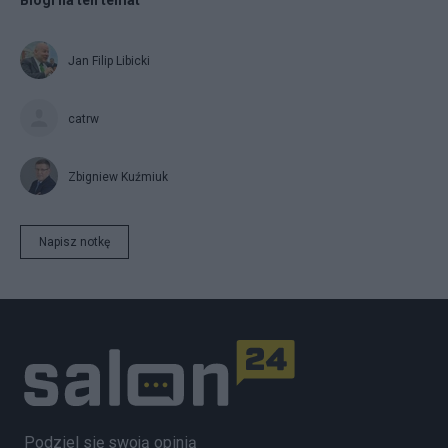
Jan Filip Libicki
catrw
Zbigniew Kuźmiuk
Napisz notkę
Podziel się swoją opinią