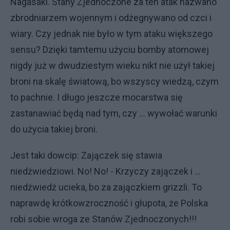
Nagasaki. Stany Zjednoczone za ten atak nazwano
zbrodniarzem wojennym i odżegnywano od czci i
wiary. Czy jednak nie było w tym ataku większego
sensu? Dzięki tamtemu użyciu bomby atomowej
nigdy już w dwudziestym wieku nikt nie użył takiej
broni na skalę światową, bo wszyscy wiedzą, czym
to pachnie. I długo jeszcze mocarstwa się
zastanawiać będą nad tym, czy ... wywołać warunki
do użycia takiej broni.
Jest taki dowcip: Zajączek się stawia
niedżwiedziowi. No! No! - Krzyczy zajączek i ...
niedżwiedż ucieka, bo za zajączkiem grizzli. To
naprawdę krótkowzroczność i głupota, że Polska
robi sobie wroga ze Stanów Zjednoczonych!!!