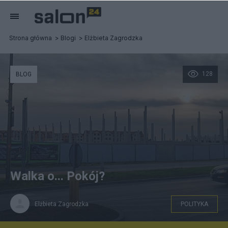
Strona główna
Blogi
Elżbieta Zagrodzka
128
BLOG
Walka o... Pokój?
Elżbieta Zagrodzka
POLITYKA
Daria Mikuś