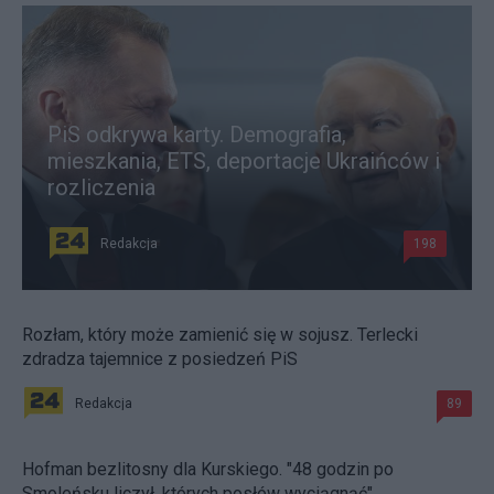
PiS odkrywa karty. Demografia,
mieszkania, ETS, deportacje Ukraińców i
rozliczenia
Redakcja
198
Rozłam, który może zamienić się w sojusz. Terlecki
zdradza tajemnice z posiedzeń PiS
Redakcja
89
Hofman bezlitosny dla Kurskiego. "48 godzin po
Smoleńsku liczył, których posłów wyciągnąć"