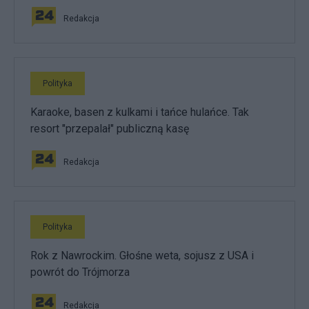
Redakcja
Polityka
Karaoke, basen z kulkami i tańce hulańce. Tak
resort "przepalał" publiczną kasę
Redakcja
Polityka
Rok z Nawrockim. Głośne weta, sojusz z USA i
powrót do Trójmorza
Redakcja