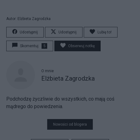
Autor: Elżbieta Zagrodzka
Udostępnij
Udostępnij
Lubię to!
Skomentuj
5
Obserwuj notkę
O mnie
Elżbieta Zagrodzka
Podchodzę życzliwie do wszystkich, co mają coś
mądrego do powiedzenia.
Nowości od blogera