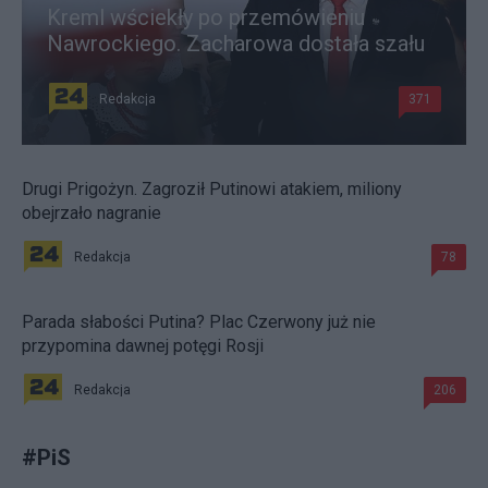
Kreml wściekły po przemówieniu
Nawrockiego. Zacharowa dostała szału
Redakcja
371
Drugi Prigożyn. Zagroził Putinowi atakiem, miliony
obejrzało nagranie
Redakcja
78
Parada słabości Putina? Plac Czerwony już nie
przypomina dawnej potęgi Rosji
Redakcja
206
#
PiS