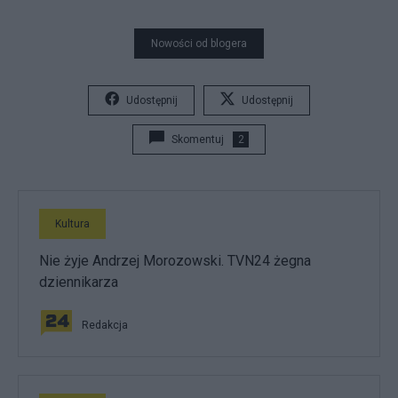
Nowości od blogera
Udostępnij
Udostępnij
Skomentuj
2
Kultura
Nie żyje Andrzej Morozowski. TVN24 żegna
dziennikarza
Redakcja