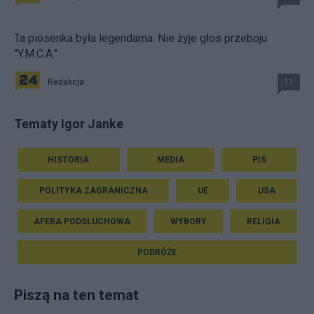
Ta piosenka była legendarna. Nie żyje głos przeboju
"Y.M.C.A."
Redakcja
11
Tematy Igor Janke
HISTORIA
MEDIA
PIS
POLITYKA ZAGRANICZNA
UE
USA
AFERA PODSŁUCHOWA
WYBORY
RELIGIA
PODRÓŻE
Piszą na ten temat