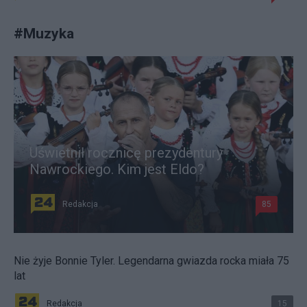
#
Muzyka
Uświetnił rocznicę prezydentury
Nawrockiego. Kim jest Eldo?
Redakcja
85
Nie żyje Bonnie Tyler. Legendarna gwiazda rocka miała 75
lat
Redakcja
15