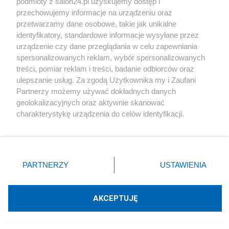
podmioty z salon24.pl uzyskujemy dostęp i
przechowujemy informacje na urządzeniu oraz
przetwarzamy dane osobowe, takie jak unikalne
identyfikatory, standardowe informacje wysyłane przez
urządzenie czy dane przeglądania w celu zapewniania
Podziel się swoją opinią
spersonalizowanych reklam, wybór spersonalizowanych
treści, pomiar reklam i treści, badanie odbiorców oraz
ZAŁÓŻ BLOG
ulepszanie usług. Za zgodą Użytkownika my i Zaufani
Partnerzy możemy używać dokładnych danych
geolokalizacyjnych oraz aktywnie skanować
charakterystykę urządzenia do celów identyfikacji.
Polityka
Ponieważ cenimy Twoją prywatność, prosimy o zgodę na
korzystanie z tych technologii poprzez kliknięcie
Gospodarka
„Akceptuję”. Zgoda jest dobrowolna i zawsze możesz ją
zmienić/wycofać klikając przycisk ustawień prywatności
PARTNERZY
USTAWIENIA
Rozmaitości
znajdujący się w lewym dolnym rogu strony
. Niektóre
rodzaje przetwarzania danych nie wymagają zgody
użytkownika, ale masz prawo sprzeciwić się takiemu
Technologie
AKCEPTUJĘ
przetwarzaniu. Preferencje będą miały zastosowania tylko
na tej witrynie.
Sport