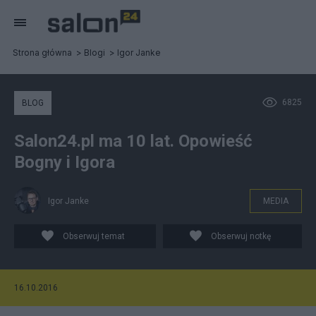
Strona główna
Blogi
Igor Janke
6825
BLOG
Salon24.pl ma 10 lat. Opowieść
Bogny i Igora
Igor Janke
MEDIA
Obserwuj temat
Obserwuj notkę
16.10.2016