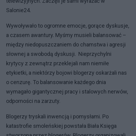
telewizyjnych. Zaczęli je sami wyrażać w
Salonie24.
Wywoływało to ogromne emocje, gorące dyskusje,
a czasem awantury. Myśmy musieli balansować –
między niedopuszczaniem do chamstwa i agresji
słownej a swobodą dyskusji. Nieprzychylni
krytycy z zewnątrz przeklejali nam niemiłe
etykietki, a niektórzy bojowi blogerzy oskarżali nas
o cenzurę. To balansowanie każdego dnia
wymagało gigantycznej pracy i stalowych nerwów,
odporności na zarzuty.
Blogerzy tryskali inwencją i pomysłami. Po
katastrofie smoleńskiej powstała Biała Księga
stworzona przez blogerów. Blogerzy organizowali