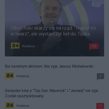
Olbrychski skarży się na rząd. "Napluł mi
w twarz", ale wystarczył list do Tuska
Redakcja
123
Był świetnym aktorem. Nie żyje Janusz Michałowski
Redakcja
8
Gwiazdor kina z "Top Gun: Maverick" i "Jumanji" nie żyje.
Został zasztyletowany
Redakcja
12