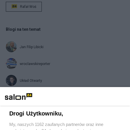
Rafał Woś
Blogi na ten temat
Jan Filip Libicki
wroclawskireporter
Układ Otwarty
Napisz notkę
Drogi Użytkowniku,
My, naszych 1162 zaufanych partnerów oraz inne