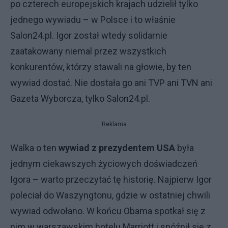
po czterech europejskich krajach udzielił tylko
jednego wywiadu – w Polsce i to właśnie
Salon24.pl. Igor został wtedy solidarnie
zaatakowany niemal przez wszystkich
konkurentów, którzy stawali na głowie, by ten
wywiad dostać. Nie dostała go ani TVP ani TVN ani
Gazeta Wyborcza, tylko Salon24.pl.
Reklama
Walka o ten
wywiad z prezydentem USA
była
jednym ciekawszych życiowych doświadczeń
Igora – warto przeczytać tę historię. Najpierw Igor
poleciał do Waszyngtonu, gdzie w ostatniej chwili
wywiad odwołano. W końcu Obama spotkał się z
nim w warszawskim hotelu Marriott i spóźnił się z