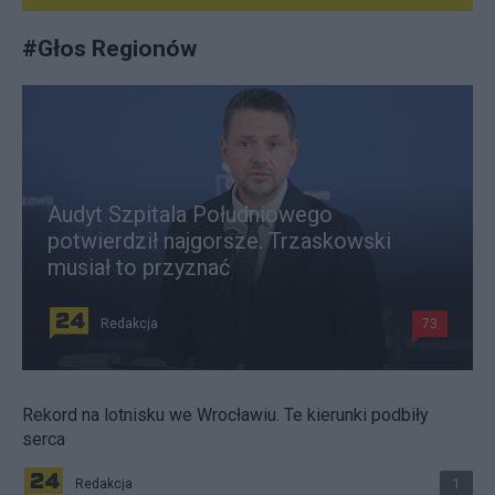
#
Głos Regionów
Audyt Szpitala Południowego
potwierdził najgorsze. Trzaskowski
musiał to przyznać
Redakcja
73
Rekord na lotnisku we Wrocławiu. Te kierunki podbiły
serca
Redakcja
1