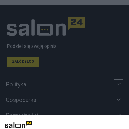
Podziel się swoją opinią
ZAŁÓŻ BLOG
Polityka
Gospodarka
Rozmaitości