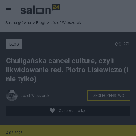
Strona główna
Blogi
Józef Wieczorek
271
BLOG
Chuligańska cancel culture, czyli
likwidowanie red. Piotra Lisiewicza (i
nie tylko)
Józef Wieczorek
SPOŁECZEŃSTWO
Obserwuj notkę
4.02.2025