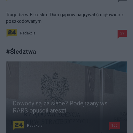
Tragedia w Brzesku. Tłum gapiów nagrywał śmigłowiec z
poszkodowanym
Redakcja
29
#
Śledztwa
Dowody są za słabe? Podejrzany ws.
RARS opuścił areszt
Redakcja
106