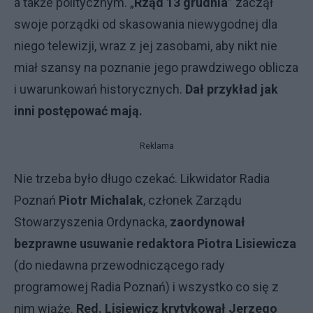
a także politycznym. „
Rząd 13 grudnia”
zaczął
swoje porządki od skasowania niewygodnej dla
niego telewizji, wraz z jej zasobami, aby nikt nie
miał szansy na poznanie jego prawdziwego oblicza
i uwarunkowań historycznych.
Dał przykład jak
inni postępować mają.
Reklama
Nie trzeba było długo czekać. Likwidator Radia
Poznań
Piotr Michalak
, członek Zarządu
Stowarzyszenia Ordynacka,
zaordynował
bezprawne usuwanie redaktora Piotra Lisiewicza
(do niedawna przewodniczącego rady
programowej Radia Poznań) i wszystko co się z
nim wiąże.
Red. Lisiewicz krytykował Jerzego