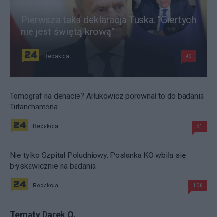
Pierwsza taka deklaracja Tuska. "Giertych
nie jest świętą krową"
Redakcja
90
Tomograf na denacie? Arłukowicz porównał to do badania
Tutanchamona
Redakcja
51
Nie tylko Szpital Południowy. Posłanka KO wbiła się
błyskawicznie na badania
Redakcja
100
Tematy Darek O.