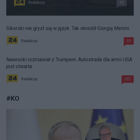
Redakcja
33
Sikorski nie gryzł się w język. Tak określił Giorgię Meloni
Redakcja
93
Nawrocki rozmawiał z Trumpem. Autostrada dla armii USA
jest otwarta
Redakcja
207
#
KO