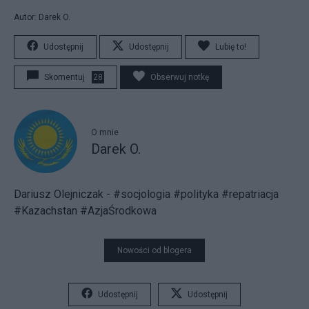
Autor: Darek O.
Udostępnij
Udostępnij
Lubię to!
Skomentuj
28
Obserwuj notkę
O mnie
Darek O.
Dariusz Olejniczak - #socjologia #polityka #repatriacja
#Kazachstan #AzjaŚrodkowa
Nowości od blogera
Udostępnij
Udostępnij