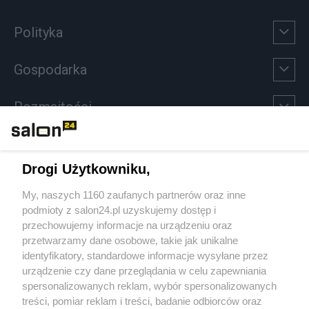
Polityka
Gospodarka
Rozmaitości
Technologie
Drogi Użytkowniku,
Sport
My, naszych 1160 zaufanych partnerów oraz inne
podmioty z salon24.pl uzyskujemy dostęp i
Społeczeństwo
przechowujemy informacje na urządzeniu oraz
przetwarzamy dane osobowe, takie jak unikalne
Kultura
identyfikatory, standardowe informacje wysyłane przez
urządzenie czy dane przeglądania w celu zapewniania
spersonalizowanych reklam, wybór spersonalizowanych
treści, pomiar reklam i treści, badanie odbiorców oraz