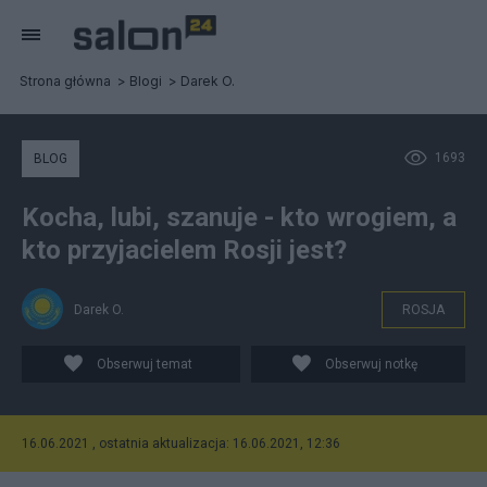
Strona główna
Blogi
Darek O.
1693
BLOG
Kocha, lubi, szanuje - kto wrogiem, a
kto przyjacielem Rosji jest?
Darek O.
ROSJA
Obserwuj temat
Obserwuj notkę
16.06.2021 , ostatnia aktualizacja: 16.06.2021, 12:36