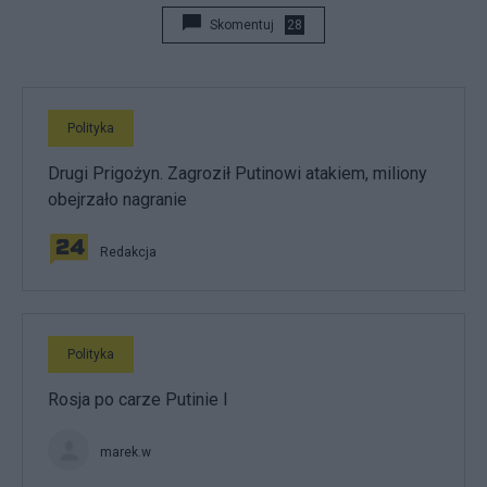
Skomentuj
28
Polityka
Drugi Prigożyn. Zagroził Putinowi atakiem, miliony
obejrzało nagranie
Redakcja
Polityka
Rosja po carze Putinie I
marek.w