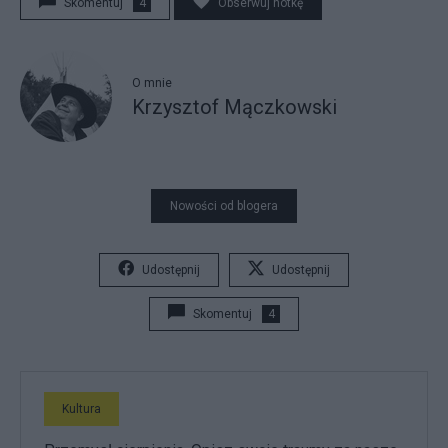
Skomentuj
4
Obserwuj notkę
O mnie
Krzysztof Mączkowski
Nowości od blogera
Udostępnij
Udostępnij
Skomentuj
4
Kultura