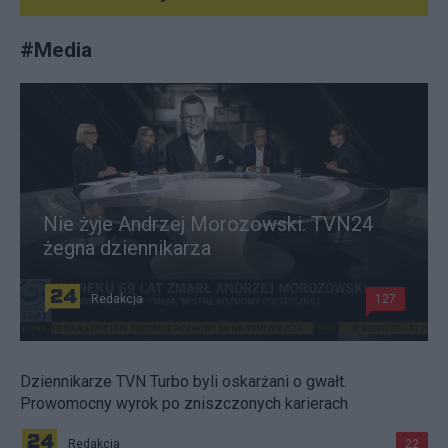
#
Media
Nie żyje Andrzej Morozowski. TVN24
żegna dziennikarza
Redakcja
127
Dziennikarze TVN Turbo byli oskarżani o gwałt.
Prowomocny wyrok po zniszczonych karierach
Redakcja
22