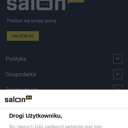
Podziel się swoją opinią
ZAŁÓŻ BLOG
Polityka
Gospodarka
Rozmaitości
Technologie
Drogi Użytkowniku,
Sport
My, naszych 1162 zaufanych partnerów oraz inne