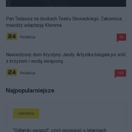
Pan Tadeusz na deskach Teatru Słowackiego. Zakonnica
miażdży adaptację Klemma
Redakcja
96
Nawiedzony dom Krystyny Jandy. Artystka biegała po willi
z krzyżem i wodą święconą
Redakcja
104
Najpopularniejsze
Literatura
"Odłamki gwiazd", czyli opowieść o latarniach