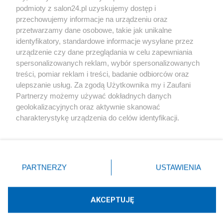
podmioty z salon24.pl uzyskujemy dostęp i
Społeczeństwo
przechowujemy informacje na urządzeniu oraz
przetwarzamy dane osobowe, takie jak unikalne
Kultura
identyfikatory, standardowe informacje wysyłane przez
urządzenie czy dane przeglądania w celu zapewniania
spersonalizowanych reklam, wybór spersonalizowanych
treści, pomiar reklam i treści, badanie odbiorców oraz
ulepszanie usług. Za zgodą Użytkownika my i Zaufani
X
Facebook
Instagram
Youtube
Partnerzy możemy używać dokładnych danych
geolokalizacyjnych oraz aktywnie skanować
charakterystykę urządzenia do celów identyfikacji.
Web Content Media sp. z o. o. © 2022
Ponieważ cenimy Twoją prywatność, prosimy o zgodę na
korzystanie z tych technologii poprzez kliknięcie
„Akceptuję”. Zgoda jest dobrowolna i zawsze możesz ją
Pomoc
O nas
Praca
Reklama
Kontakt
zmienić/wycofać klikając przycisk ustawień prywatności
PARTNERZY
USTAWIENIA
znajdujący się w lewym dolnym rogu strony
. Niektóre
rodzaje przetwarzania danych nie wymagają zgody
użytkownika, ale masz prawo sprzeciwić się takiemu
AKCEPTUJĘ
przetwarzaniu. Preferencje będą miały zastosowania tylko
Technologię dostarcza:
W3media.pl
na tej witrynie.