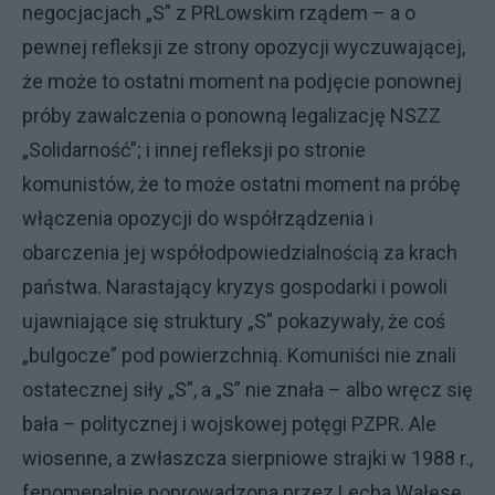
negocjacjach „S” z PRLowskim rządem – a o
pewnej refleksji ze strony opozycji wyczuwającej,
że może to ostatni moment na podjęcie ponownej
próby zawalczenia o ponowną legalizację NSZZ
„Solidarność”; i innej refleksji po stronie
komunistów, że to może ostatni moment na próbę
włączenia opozycji do współrządzenia i
obarczenia jej współodpowiedzialnością za krach
państwa. Narastający kryzys gospodarki i powoli
ujawniające się struktury „S” pokazywały, że coś
„bulgocze” pod powierzchnią. Komuniści nie znali
ostatecznej siły „S”, a „S” nie znała – albo wręcz się
bała – politycznej i wojskowej potęgi PZPR. Ale
wiosenne, a zwłaszcza sierpniowe strajki w 1988 r.,
fenomenalnie poprowadzona przez Lecha Wałęsę