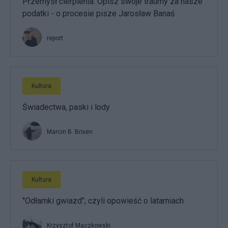
Przemysł cierpienia. Opisz swoje traumy za nasze
podatki - o procesie pisze Jarosław Banaś
report
Kultura
Świadectwa, paski i lody
Marcin B. Brixen
Kultura
"Odłamki gwiazd", czyli opowieść o latarniach
Krzysztof Mączkowski