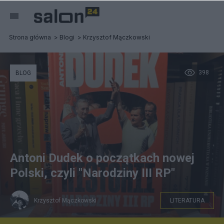
Strona główna
Blogi
Krzysztof Mączkowski
398
BLOG
Antoni Dudek o początkach nowej
Polski, czyli "Narodziny III RP"
Krzysztof Mączkowski
LITERATURA
Antoni Dudek, Narodziny III RP, fot. K.Mączkowski