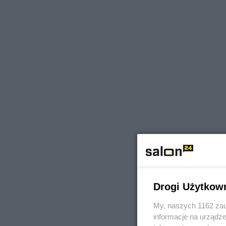
Drogi Użytkow
My, naszych 1162 zau
informacje na urządze