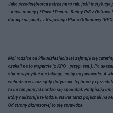
Jako przedsiębiorca patrzę na to tak: jeśli instytucj
- mówi money.pl Paweł Pecura. Radny PiS z Ostrowi M
dotacje na jachty z Krajowego Planu Odbudowy (KPO
Moi rodzice od kilkudziesięciu lat zajmują się cater
czekali na to wsparcie (z KPO - przyp. red.). Po ukaz
stanie wymyślić nic takiego, co by im pasowało. A wł
wchodzić w szczegóły dotyczące tej branży i przedst
to im ten pomysł bardzo się spodobał. Podpisują umo
który nadzoruje te łodzie. Nawet teraz pojechali na 
Od strony biznesowej to się sprawdza.