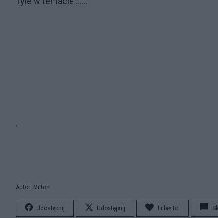
Tyle w temacie ......
.
Autor: Milton
Udostępnij
Udostępnij
Lubię to!
S