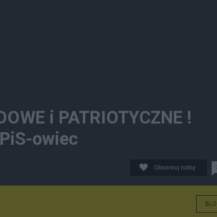
ODOWE i PATRIOTYCZNE !
 PiS-owiec
Obserwuj notkę
BLO