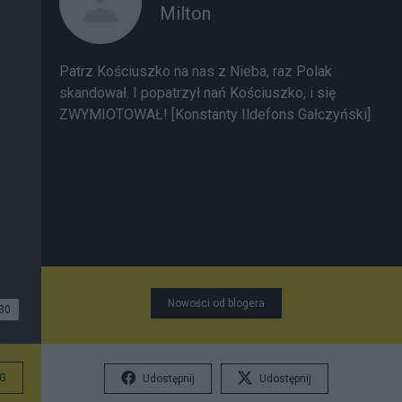
Milton
Patrz Kościuszko na nas z Nieba, raz Polak
skandował. I popatrzył nań Kościuszko, i się
ZWYMIOTOWAŁ! [Konstanty Ildefons Gałczyński]
Nowości od blogera
30
G
Udostępnij
Udostępnij