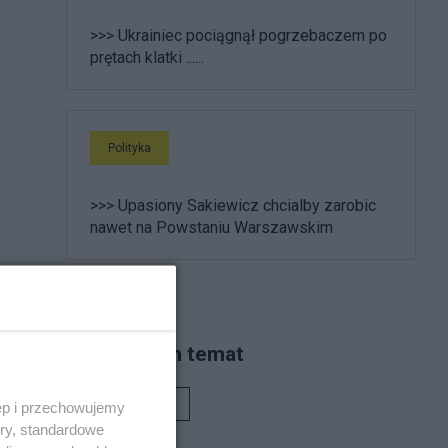
>>> Ukrainiec pociągnął pogrzebaczem po
prętach klatki ......
Polityka
>>> Upasiony Sakiewicz chcialby zarobic
nawet na Powstaniu Warszawskim
Piszą na ten temat
Rafał Woś
ęp i przechowujemy
ory, standardowe