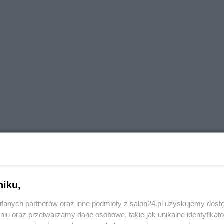
niku,
fanych partnerów oraz inne podmioty z salon24.pl uzyskujemy dost
niu oraz przetwarzamy dane osobowe, takie jak unikalne identyfikat