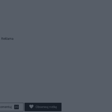
Reklama
komentuj
30
Obserwuj notkę