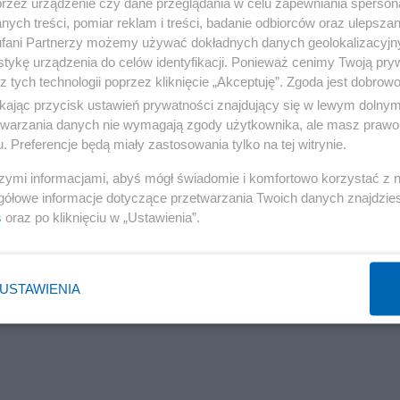
przez urządzenie czy dane przeglądania w celu zapewniania sperson
ych treści, pomiar reklam i treści, badanie odbiorców oraz ulepszan
fani Partnerzy możemy używać dokładnych danych geolokalizacyjn
tykę urządzenia do celów identyfikacji. Ponieważ cenimy Twoją pry
Reklama
z tych technologii poprzez kliknięcie „Akceptuję”. Zgoda jest dobro
ikając przycisk ustawień prywatności znajdujący się w lewym dolny
etwarzania danych nie wymagają zgody użytkownika, ale masz prawo 
. Preferencje będą miały zastosowania tylko na tej witrynie.
szymi informacjami, abyś mógł świadomie i komfortowo korzystać z
bil-na-jachtach-z-kpo-podal-nam-swoje-stawki-
gółowe informacje dotyczące przetwarzania Twoich danych znajdzi
s
oraz po kliknięciu w „Ustawienia”.
USTAWIENIA
Reklama