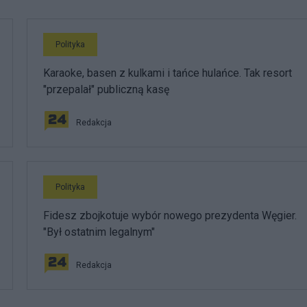
Polityka
Karaoke, basen z kulkami i tańce hulańce. Tak resort
"przepalał" publiczną kasę
Redakcja
Polityka
Fidesz zbojkotuje wybór nowego prezydenta Węgier.
"Był ostatnim legalnym"
Redakcja