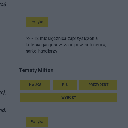
tać
Polityka
>>> 12 miesięcznica zaprzysiężenia
kolesia gangusów, zabójców, sutenerów,
narko-handlarzy
Tematy Milton
NAUKA
PIS
PREZYDENT
ej,
WYBORY
nd.
Polityka