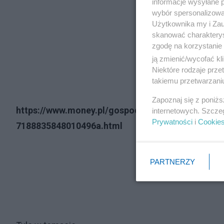
informacje wysyłane 
wybór spersonalizowan
Użytkownika my i Zau
skanować charakterys
zgodę na korzystanie 
ją zmienić/wycofać kl
Niektóre rodzaje prz
takiemu przetwarzaniu
Zapoznaj się z poniż
https://www.money.pl/gospodarka/radny-pis-zaro
internetowych. Szcze
Prywatności
i
Cookie
7188835848010496a.html
PARTNERZY