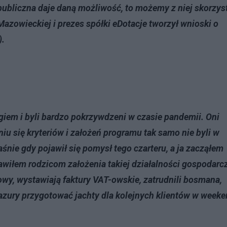
a publiczna daje daną możliwość, to możemy z niej skorzys
azowieckiej i prezes spółki eDotacje tworzył wnioski o
).
ingiem i byli bardzo pokrzywdzeni w czasie pandemii. Oni
aniu się kryteriów i założeń programu tak samo nie byli w
aśnie gdy pojawił się pomysł tego czarteru, a ja zacząłem
awiłem rodzicom założenia takiej działalności gospodarcz
wy, wystawiają faktury VAT-owskie, zatrudnili bosmana,
Mazury przygotować jachty dla kolejnych klientów w weeke