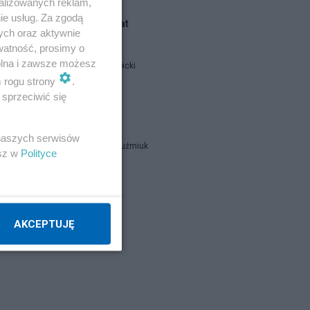
alizowanych reklam,
ie usług. Za zgodą
Blogi na ten temat
ych oraz aktywnie
watność, prosimy o
wolna i zawsze możesz
Jan Filip Libicki
m rogu strony
.
sprzeciwić się
catrw
 naszych serwisów
Zbigniew Kuźmiuk
esz w
Polityce
Napisz notkę
AKCEPTUJĘ