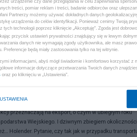
przez urządzenie czy dane przeglądania w celu zapewniania sperson
źników, którzy korzystają z preferencyjnych stawek. Rz
ych treści, pomiar reklam i treści, badanie odbiorców oraz ulepszan
u rzeczy nie chodzi o okazanie dobrego serca Ukrainie, a
fani Partnerzy możemy używać dokładnych danych geolokalizacyjn
tykę urządzenia do celów identyfikacji. Ponieważ cenimy Twoją pry
 Polską na czele. Tu od lewa do prawa nasi politycy są,
z tych technologii poprzez kliknięcie „Akceptuję”. Zgoda jest dobro
o bez efektu.
ikając przycisk ustawień prywatności znajdujący się w lewym dolny
etwarzania danych nie wymagają zgody użytkownika, ale masz prawo 
. Preferencje będą miały zastosowania tylko na tej witrynie.
szymi informacjami, abyś mógł świadomie i komfortowo korzystać z
imi plantatorami tytoniu. Otóż Holandia intensywnie lobb
gółowe informacje dotyczące przetwarzania Twoich danych znajdzi
awie struktury oraz stawek akcyzy stosowanych od wyro
s
oraz po kliknięciu w „Ustawienia”.
hodzi tu o ze wszech miar słuszną walkę z paskudnym
. Ponieważ ze względu na wysokie ceny papierosów w
USTAWIENIA
a tamten rynek trafiają tańsze, polskie wyroby. A polscy
kcji przeznaczają na eksport, o czym w ubiegłym roku
ospodarstwa Wiejskiego. I dziwnym zbiegiem okolicznośc
… Holender. Pytanie, czy tak jak w przypadku transportu