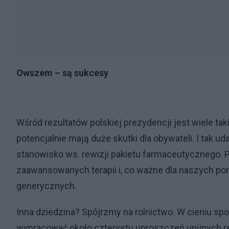
Owszem – są sukcesy
Wśród rezultatów polskiej prezydencji jest wiele tak
potencjalnie mają duże skutki dla obywateli. I tak u
stanowisko ws. rewizji pakietu farmaceutycznego. 
zaawansowanych terapii i, co ważne dla naszych po
generycznych.
Inna dziedzina? Spójrzmy na rolnictwo. W cieniu sp
wypracować około czterystu uproszczeń unijnych re