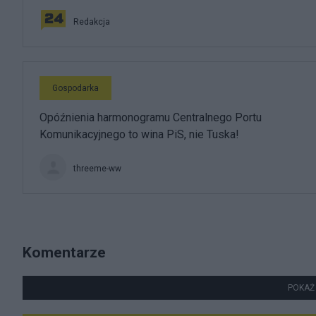
Redakcja
Gospodarka
Opóźnienia harmonogramu Centralnego Portu
Komunikacyjnego to wina PiS, nie Tuska!
threeme-ww
Komentarze
POKAŻ