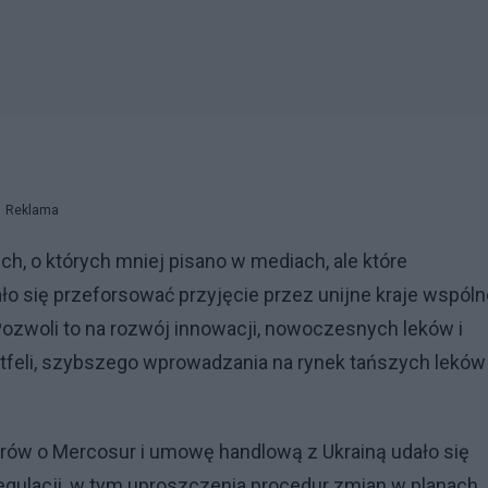
Reklama
ich, o których mniej pisano w mediach, ale które
dało się przeforsować przyjęcie przez unijne kraje wspól
Pozwoli to na rozwój innowacji, nowoczesnych leków i
rtfeli, szybszego wprowadzania na rynek tańszych leków
orów o Mercosur i umowę handlową z Ukrainą udało się
gulacji, w tym uproszczenia procedur zmian w planach