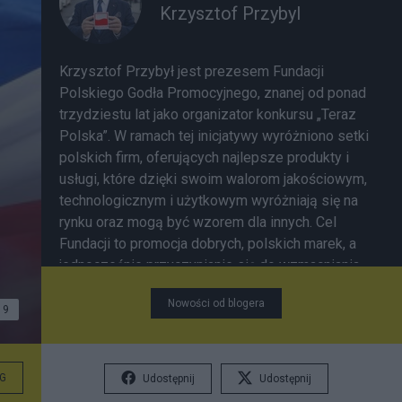
Krzysztof Przybyl
Krzysztof Przybył jest prezesem Fundacji
Polskiego Godła Promocyjnego, znanej od ponad
trzydziestu lat jako organizator konkursu „Teraz
Polska”. W ramach tej inicjatywy wyróżniono setki
polskich firm, oferujących najlepsze produkty i
usługi, które dzięki swoim walorom jakościowym,
technologicznym i użytkowym wyróżniają się na
rynku oraz mogą być wzorem dla innych. Cel
Fundacji to promocja dobrych, polskich marek, a
jednocześnie przyczynianie się do wzmacniania
marki Polska w Europie i na świecie.
Nowości od blogera
9
G
Udostępnij
Udostępnij