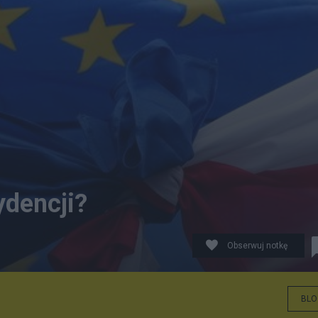
ydencji?
Obserwuj notkę
BLO