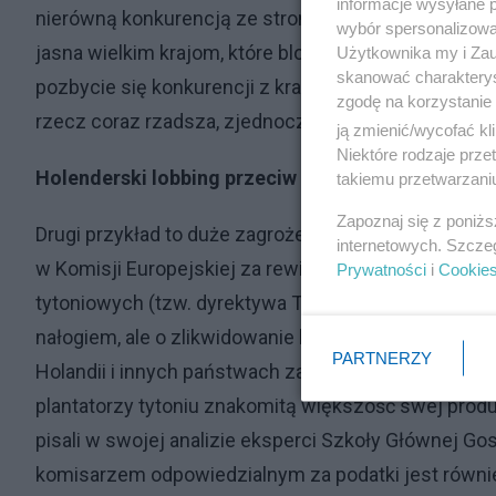
informacje wysyłane 
nierówną konkurencją ze strony ukraińskich przewo
wybór spersonalizowan
jasna wielkim krajom, które blokują zmianę tego stan
Użytkownika my i Zau
skanować charakterys
pozbycie się konkurencji z krajów naszego regionu, z
zgodę na korzystanie 
rzecz coraz rzadsza, zjednoczeni. Mimo tego póki c
ją zmienić/wycofać kl
Niektóre rodzaje prz
Holenderski lobbing przeciw polskim plantatorom
takiemu przetwarzaniu
Zapoznaj się z poniż
Drugi przykład to duże zagrożenie wiszące nad polsk
internetowych. Szcze
w Komisji Europejskiej za rewizją dyrektywy w spr
Prywatności
i
Cookie
tytoniowych (tzw. dyrektywa TED). I znowuż, nie c
nałogiem, ale o zlikwidowanie konkurencji z Polski
PARTNERZY
Holandii i innych państwach zachodnioeuropejskich n
plantatorzy tytoniu znakomitą większość swej produ
pisali w swojej analizie eksperci Szkoły Głównej G
komisarzem odpowiedzialnym za podatki jest również