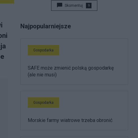
Skomentuj
9
i
Najpopularniejsze
oni
ja
Gospodarka
ne
SAFE może zmienić polską gospodarkę
(ale nie musi)
Gospodarka
Morskie farmy wiatrowe trzeba obronić