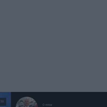
230
O mnie