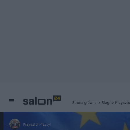
Strona główna
Blogi
Krzyszto
Krzysztof Przybyl