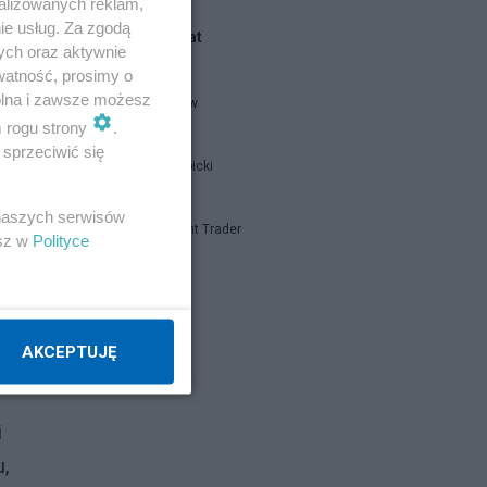
alizowanych reklam,
ecz
ie usług. Za zgodą
Blogi na ten temat
 o
ych oraz aktywnie
watność, prosimy o
wolna i zawsze możesz
threeme-ww
m rogu strony
.
sprzeciwić się
Jan Filip Libicki
 naszych serwisów
uje
Independent Trader
esz w
Polityce
bów
Napisz notkę
AKCEPTUJĘ
i
,