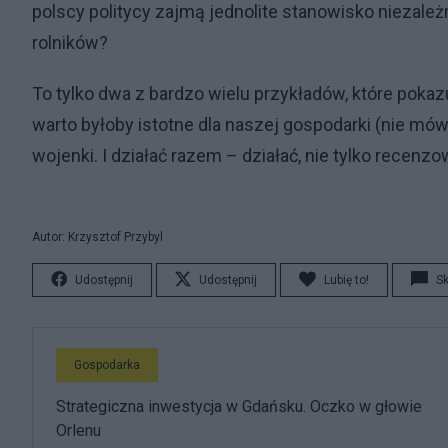
polscy politycy zajmą jednolite stanowisko niezależ
rolników?
To tylko dwa z bardzo wielu przykładów, które pokaz
warto byłoby istotne dla naszej gospodarki (nie mó
wojenki. I działać razem – działać, nie tylko recenz
Autor: Krzysztof Przybyl
Udostępnij
Udostępnij
Lubię to!
S
Gospodarka
Strategiczna inwestycja w Gdańsku. Oczko w głowie
Orlenu