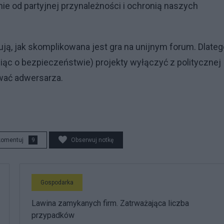
nie od partyjnej przynależności i ochronią naszych
ują, jak skomplikowana jest gra na unijnym forum. Dlateg
wiąc o bezpieczeństwie) projekty wyłączyć z politycznej
ować adwersarza.
komentuj
9
Obserwuj notkę
Gospodarka
Lawina zamykanych firm. Zatrważająca liczba
przypadków