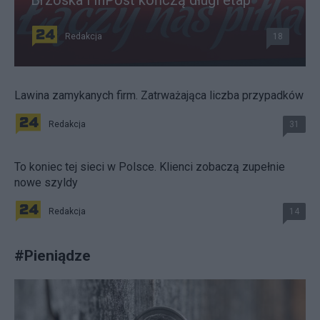
Brzoska i InPost kończą długi etap
Redakcja
18
Lawina zamykanych firm. Zatrważająca liczba przypadków
Redakcja
31
To koniec tej sieci w Polsce. Klienci zobaczą zupełnie
nowe szyldy
Redakcja
14
#
Pieniądze