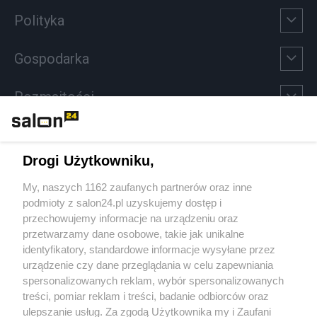
Polityka
Gospodarka
Rozmaitości
Technologie
Drogi Użytkowniku,
Sport
My, naszych 1162 zaufanych partnerów oraz inne
podmioty z salon24.pl uzyskujemy dostęp i
Społeczeństwo
przechowujemy informacje na urządzeniu oraz
przetwarzamy dane osobowe, takie jak unikalne
Kultura
identyfikatory, standardowe informacje wysyłane przez
urządzenie czy dane przeglądania w celu zapewniania
spersonalizowanych reklam, wybór spersonalizowanych
treści, pomiar reklam i treści, badanie odbiorców oraz
ulepszanie usług. Za zgodą Użytkownika my i Zaufani