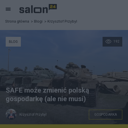
Strona główna
Blogi
Krzysztof Przybyl
192
BLOG
SAFE może zmienić polską
gospodarkę (ale nie musi)
Krzysztof Przybyl
GOSPODARKA
YouTube