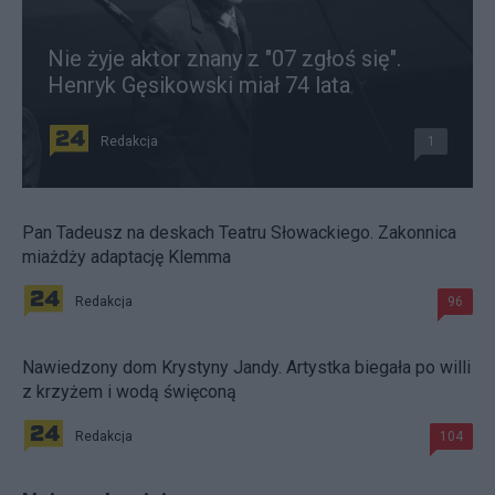
Nie żyje aktor znany z "07 zgłoś się".
Henryk Gęsikowski miał 74 lata
Redakcja
1
Pan Tadeusz na deskach Teatru Słowackiego. Zakonnica
miażdży adaptację Klemma
Redakcja
96
Nawiedzony dom Krystyny Jandy. Artystka biegała po willi
z krzyżem i wodą święconą
Redakcja
104