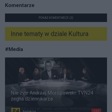
Komentarze
POKAŻ KOMENTARZE (2)
Inne tematy w dziale
Kultura
#
Media
Nie żyje Andrzej Morozowski. TVN24
żegna dziennikarza
Redakcja
127