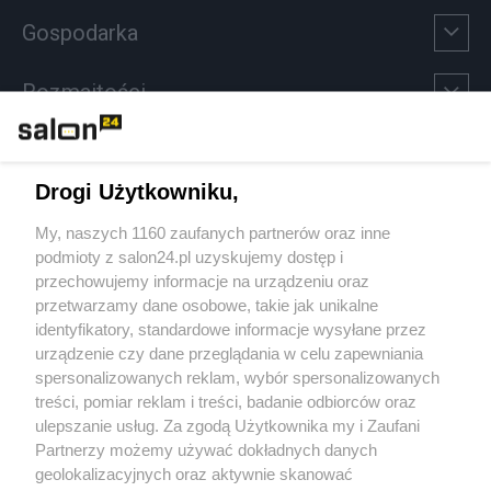
Gospodarka
Rozmaitości
Technologie
Drogi Użytkowniku,
Sport
My, naszych 1160 zaufanych partnerów oraz inne
podmioty z salon24.pl uzyskujemy dostęp i
Społeczeństwo
przechowujemy informacje na urządzeniu oraz
przetwarzamy dane osobowe, takie jak unikalne
Kultura
identyfikatory, standardowe informacje wysyłane przez
urządzenie czy dane przeglądania w celu zapewniania
spersonalizowanych reklam, wybór spersonalizowanych
treści, pomiar reklam i treści, badanie odbiorców oraz
ulepszanie usług. Za zgodą Użytkownika my i Zaufani
X
Facebook
Instagram
Youtube
Partnerzy możemy używać dokładnych danych
geolokalizacyjnych oraz aktywnie skanować