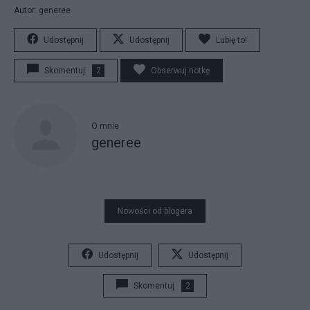
Autor: generee
Udostępnij
Udostępnij
Lubię to!
Skomentuj
2
Obserwuj notkę
O mnie
generee
Nowości od blogera
Udostępnij
Udostępnij
Skomentuj
2