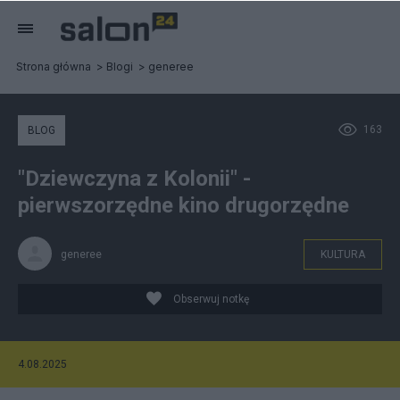
Strona główna
Blogi
generee
163
BLOG
"Dziewczyna z Kolonii" -
pierwszorzędne kino drugorzędne
generee
KULTURA
Obserwuj notkę
4.08.2025