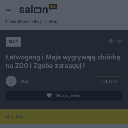
Strona główna
Blogi
lalkapl
189
BLOG
Łatwogang i Maja wygrywają zbiórkę
na ZOO i Zgubę zareaguj !
lalkapl
POLITYKA
Obserwuj notkę
26.04.2026