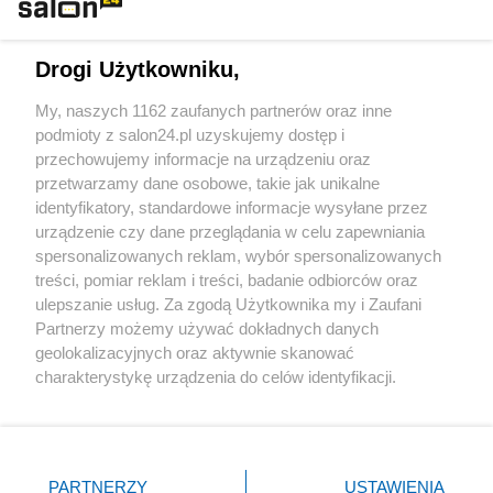
Technologie
Drogi Użytkowniku,
Sport
My, naszych 1162 zaufanych partnerów oraz inne
podmioty z salon24.pl uzyskujemy dostęp i
Społeczeństwo
przechowujemy informacje na urządzeniu oraz
przetwarzamy dane osobowe, takie jak unikalne
Kultura
identyfikatory, standardowe informacje wysyłane przez
urządzenie czy dane przeglądania w celu zapewniania
spersonalizowanych reklam, wybór spersonalizowanych
treści, pomiar reklam i treści, badanie odbiorców oraz
ulepszanie usług. Za zgodą Użytkownika my i Zaufani
X
Facebook
Instagram
Youtube
Partnerzy możemy używać dokładnych danych
geolokalizacyjnych oraz aktywnie skanować
charakterystykę urządzenia do celów identyfikacji.
Web Content Media sp. z o. o. © 2022
Ponieważ cenimy Twoją prywatność, prosimy o zgodę na
korzystanie z tych technologii poprzez kliknięcie
„Akceptuję”. Zgoda jest dobrowolna i zawsze możesz ją
Pomoc
O nas
Praca
Reklama
Kontakt
zmienić/wycofać klikając przycisk ustawień prywatności
PARTNERZY
USTAWIENIA