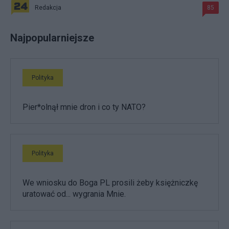
Redakcja
85
Najpopularniejsze
Polityka
Pier*olnął mnie dron i co ty NATO?
Polityka
We wniosku do Boga PL prosili żeby księżniczkę
uratować od... wygrania Mnie.