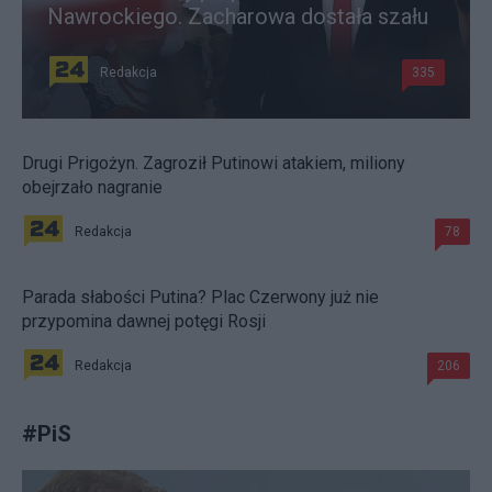
Nawrockiego. Zacharowa dostała szału
Redakcja
335
Drugi Prigożyn. Zagroził Putinowi atakiem, miliony
obejrzało nagranie
Redakcja
78
Parada słabości Putina? Plac Czerwony już nie
przypomina dawnej potęgi Rosji
Redakcja
206
#
PiS