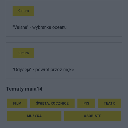
Kultura
"Vaiana" - wybranka oceanu
Kultura
"Odyseja" - powrót przez mękę
Tematy maia14
FILM
ŚWIĘTA, ROCZNICE
PIS
TEATR
MUZYKA
OSOBISTE