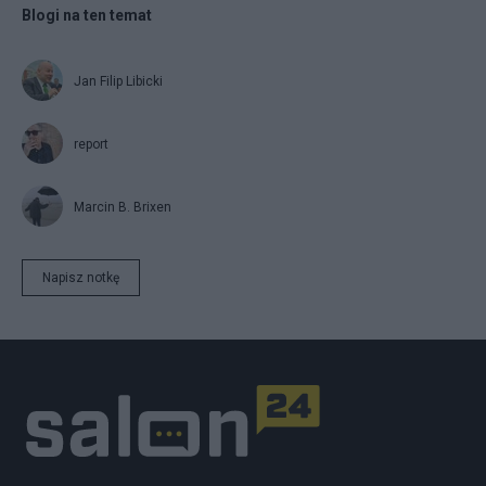
Blogi na ten temat
Jan Filip Libicki
report
Marcin B. Brixen
Napisz notkę