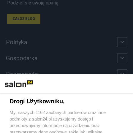
Podziel się swoją opinią
ZAŁÓŻ BLOG
Polityka
Gospodarka
Rozmaitości
Technologie
Drogi Użytkowniku,
Sport
My, naszych 1162 zaufanych partnerów oraz inne
podmioty z salon24.pl uzyskujemy dostęp i
Społeczeństwo
przechowujemy informacje na urządzeniu oraz
przetwarzamy dane osobowe, takie jak unikalne