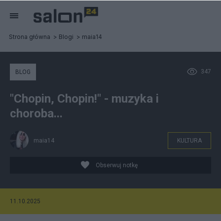
Strona główna
Blogi
maia14
347
BLOG
"Chopin, Chopin!" - muzyka i
choroba...
maia14
KULTURA
Obserwuj notkę
11.10.2025