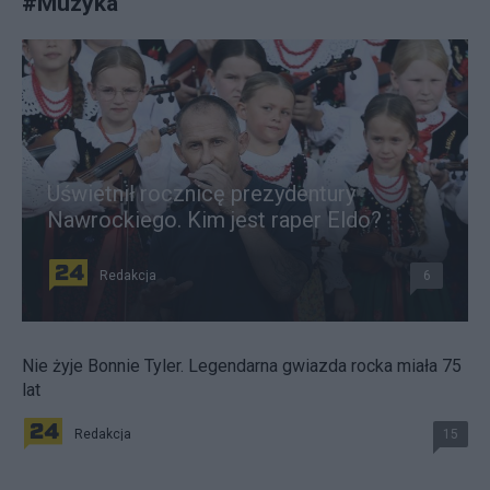
#
Muzyka
Uświetnił rocznicę prezydentury
Nawrockiego. Kim jest raper Eldo?
Redakcja
6
Nie żyje Bonnie Tyler. Legendarna gwiazda rocka miała 75
lat
Redakcja
15