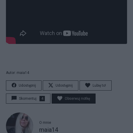
Autor: maia14
Udostępnij
Udostępnij
Lubię to!
Skomentuj
4
Obserwuj notkę
O mnie
maia14