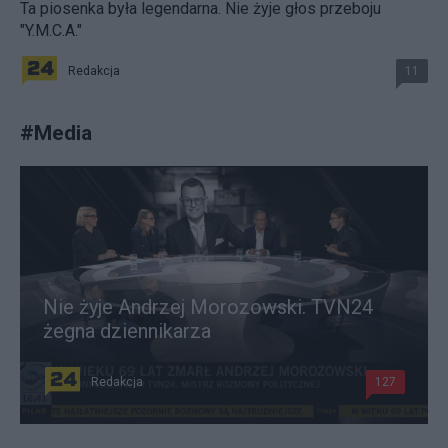
Ta piosenka była legendarna. Nie żyje głos przeboju
"Y.M.C.A."
Redakcja
11
#
Media
Nie żyje Andrzej Morozowski. TVN24
żegna dziennikarza
Redakcja
127