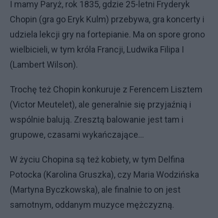
I mamy Paryż, rok 1835, gdzie 25-letni Fryderyk
Chopin (gra go Eryk Kulm) przebywa, gra koncerty i
udziela lekcji gry na fortepianie. Ma on spore grono
wielbicieli, w tym króla Francji, Ludwika Filipa I
(Lambert Wilson).
Trochę też Chopin konkuruje z Ferencem Lisztem
(Victor Meutelet), ale generalnie się przyjaźnią i
wspólnie balują. Zresztą balowanie jest tam i
grupowe, czasami wykańczające...
W życiu Chopina są też kobiety, w tym Delfina
Potocka (Karolina Gruszka), czy Maria Wodzińska
(Martyna Byczkowska), ale finalnie to on jest
samotnym, oddanym muzyce mężczyzną.