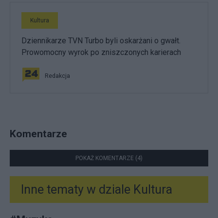
Kultura
Dziennikarze TVN Turbo byli oskarżani o gwałt.
Prowomocny wyrok po zniszczonych karierach
Redakcja
Komentarze
POKAŻ KOMENTARZE (4)
Inne tematy w dziale
Kultura