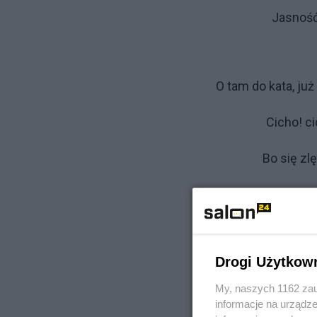
Jasność
O tam do kata, już
Cicho! ci
Bo się zlę
Czy cię złe ciska, n
Drogi Użytkow
Dajno p
My, naszych 1162 zau
Dyć to w
informacje na urządze