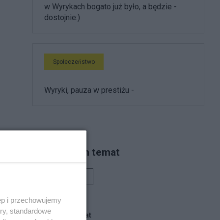
w Wyrykach bogato już było, a będzie -
dostojnie:)
Społeczeństwo
Wyryki, pauza w prestiżu -
Piszą na ten temat
Rafał Woś
ęp i przechowujemy
ory, standardowe
Blogi na ten temat