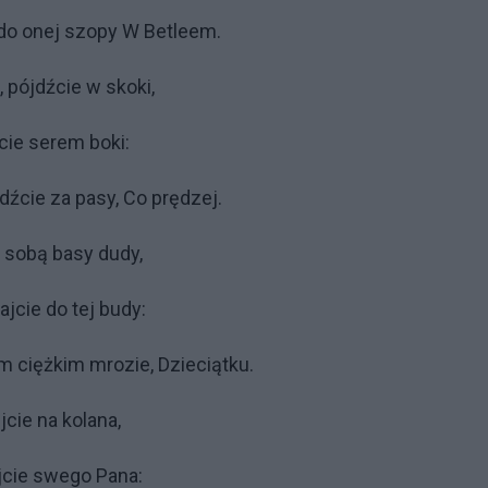
, do onej szopy W Betleem.
, pójdźcie w skoki,
cie serem boki:
dźcie za pasy, Co prędzej.
 sobą basy dudy,
jcie do tej budy:
ym ciężkim mrozie, Dzieciątku.
jcie na kolana,
jcie swego Pana: