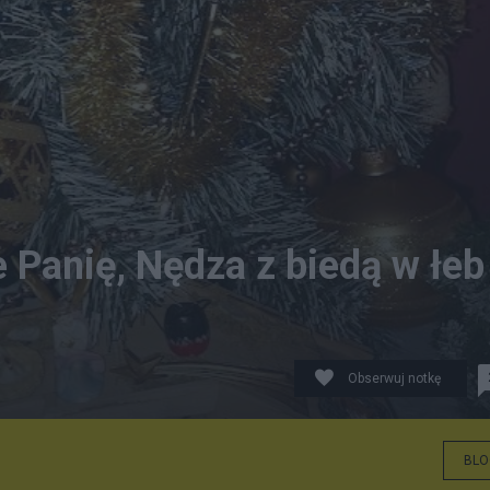
e Panię, Nędza z biedą w łeb
Obserwuj notkę
BLO