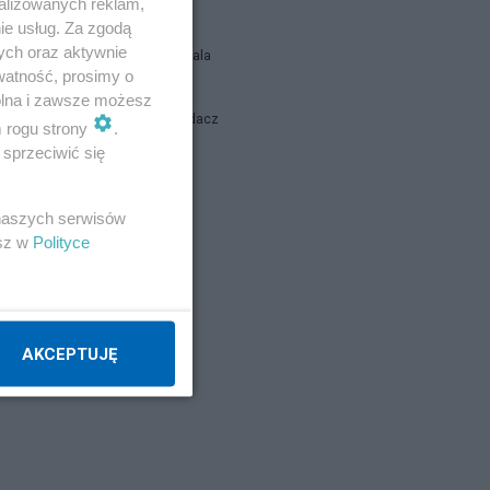
alizowanych reklam,
ie usług. Za zgodą
ych oraz aktywnie
Siukum Balala
watność, prosimy o
wolna i zawsze możesz
Stary Wyjadacz
m rogu strony
.
sprzeciwić się
report
 naszych serwisów
esz w
Polityce
Napisz notkę
AKCEPTUJĘ