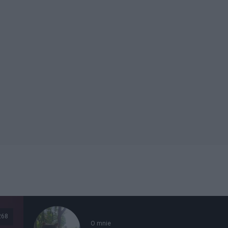
268
O mnie