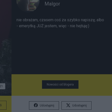
Malgor
nie obrażam, czasem coś za szybko napiszę; albo
- emerytką JUŻ jestem, więc - nie hejtuję:)
Nowości od blogera
21
G
Udostępnij
Udostępnij