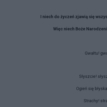
I niech do życzeń zjawią się wszy
Więc niech Boże Narodzeni
Gwałtu! gwa
Słyszcie! sły
Ogień się błyska,
Strachy! str