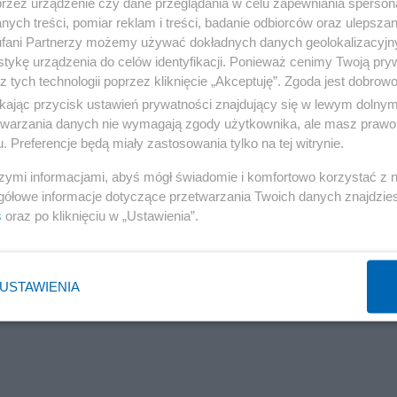
przez urządzenie czy dane przeglądania w celu zapewniania sperson
niech fantazyja, Nie ginie.
ych treści, pomiar reklam i treści, badanie odbiorców oraz ulepszan
fani Partnerzy możemy używać dokładnych danych geolokalizacyjn
tykę urządzenia do celów identyfikacji. Ponieważ cenimy Twoją pry
z tych technologii poprzez kliknięcie „Akceptuję”. Zgoda jest dobro
ikając przycisk ustawień prywatności znajdujący się w lewym dolny
etwarzania danych nie wymagają zgody użytkownika, ale masz prawo 
. Preferencje będą miały zastosowania tylko na tej witrynie.
szymi informacjami, abyś mógł świadomie i komfortowo korzystać z
gółowe informacje dotyczące przetwarzania Twoich danych znajdzi
s
oraz po kliknięciu w „Ustawienia”.
USTAWIENIA