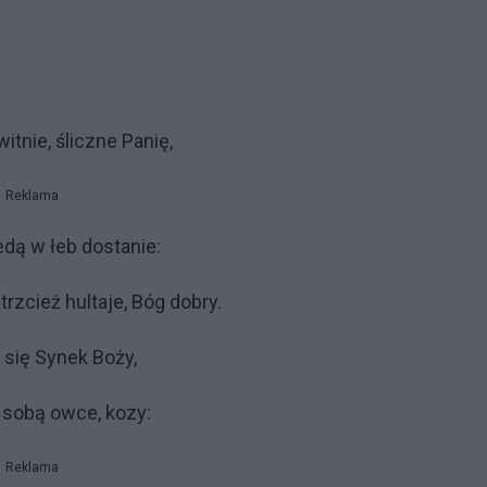
itnie, śliczne Panię,
Reklama
edą w łeb dostanie:
trzcież hultaje, Bóg dobry.
 się Synek Boży,
z sobą owce, kozy:
Reklama