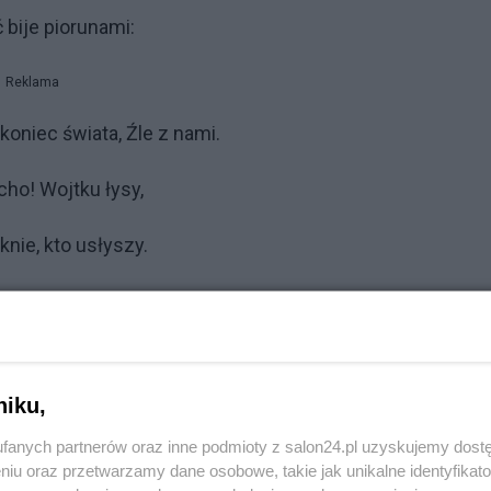
 bije piorunami:
Reklama
 koniec świata, Źle z nami.
cho! Wojtku łysy,
knie, kto usłyszy.
ie zawrzesz pyska, Kudłaczu.
Reklama
niku,
okój miły Basza,
fanych partnerów oraz inne podmioty z salon24.pl uzyskujemy dost
idzę dobra nasza:
niu oraz przetwarzamy dane osobowe, takie jak unikalne identyfikat