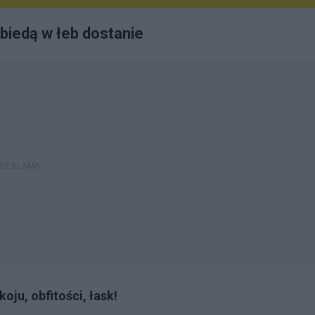
 biedą w łeb dostanie
oju, obfitości, łask!