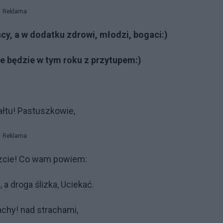
Reklama
scy, a w dodatku zdrowi, młodzi, bogaci:)
e będzie w tym roku z przytupem:)
łtu! Pastuszkowie,
Reklama
szcie! Co wam powiem:
 a droga ślizka, Uciekać.
achy! nad strachami,