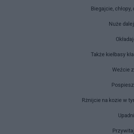
Biegajcie, chłopy
Nuże dalej
Okładaj
Także kiełbasy kła
Weźcie z
Pospiesza
Rżnijcie na kozie w t
Upadni
Przywita