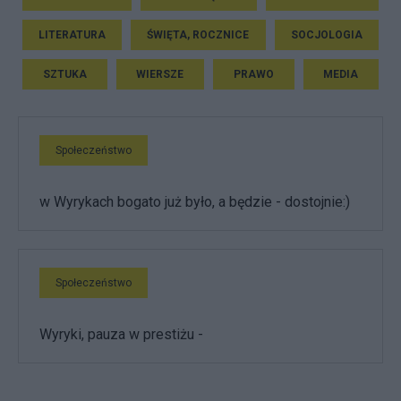
LITERATURA
ŚWIĘTA, ROCZNICE
SOCJOLOGIA
SZTUKA
WIERSZE
PRAWO
MEDIA
Społeczeństwo
w Wyrykach bogato już było, a będzie - dostojnie:)
Społeczeństwo
Wyryki, pauza w prestiżu -