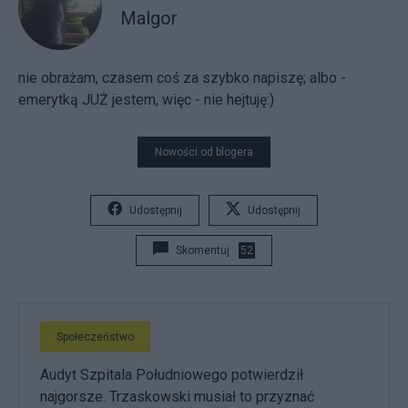
Malgor
nie obrażam, czasem coś za szybko napiszę; albo -
emerytką JUŻ jestem, więc - nie hejtuję:)
Nowości od blogera
Udostępnij
Udostępnij
Skomentuj
52
Społeczeństwo
Audyt Szpitala Południowego potwierdził
najgorsze. Trzaskowski musiał to przyznać