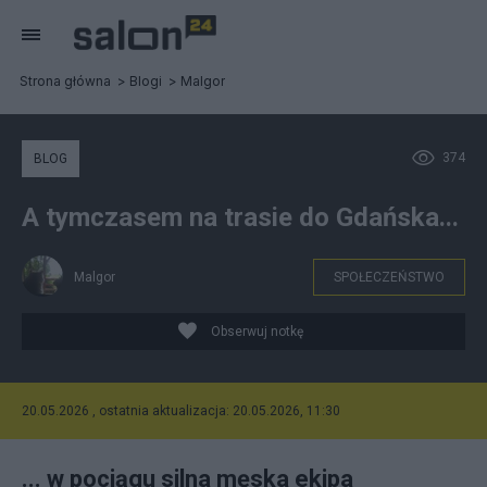
Strona główna
Blogi
Malgor
374
BLOG
A tymczasem na trasie do Gdańska...
Malgor
SPOŁECZEŃSTWO
Obserwuj notkę
20.05.2026 , ostatnia aktualizacja: 20.05.2026, 11:30
... w pociągu silna męska ekipa