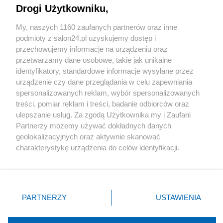
Drogi Użytkowniku,
Sport
My, naszych 1160 zaufanych partnerów oraz inne
podmioty z salon24.pl uzyskujemy dostęp i
Społeczeństwo
przechowujemy informacje na urządzeniu oraz
przetwarzamy dane osobowe, takie jak unikalne
Kultura
identyfikatory, standardowe informacje wysyłane przez
urządzenie czy dane przeglądania w celu zapewniania
spersonalizowanych reklam, wybór spersonalizowanych
treści, pomiar reklam i treści, badanie odbiorców oraz
ulepszanie usług. Za zgodą Użytkownika my i Zaufani
X
Facebook
Instagram
Youtube
Partnerzy możemy używać dokładnych danych
geolokalizacyjnych oraz aktywnie skanować
charakterystykę urządzenia do celów identyfikacji.
Web Content Media sp. z o. o. © 2022
Ponieważ cenimy Twoją prywatność, prosimy o zgodę na
korzystanie z tych technologii poprzez kliknięcie
„Akceptuję”. Zgoda jest dobrowolna i zawsze możesz ją
Pomoc
O nas
Praca
Reklama
Kontakt
zmienić/wycofać klikając przycisk ustawień prywatności
PARTNERZY
USTAWIENIA
znajdujący się w lewym dolnym rogu strony
. Niektóre
rodzaje przetwarzania danych nie wymagają zgody