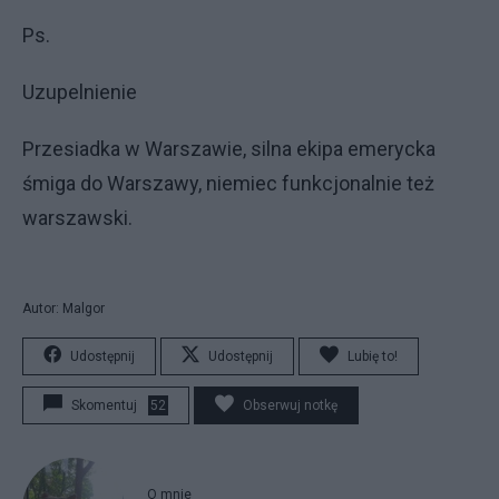
Ps.
Uzupelnienie
Przesiadka w Warszawie, silna ekipa emerycka
śmiga do Warszawy, niemiec funkcjonalnie też
warszawski.
Autor: Malgor
Udostępnij
Udostępnij
Lubię to!
Skomentuj
52
Obserwuj notkę
O mnie