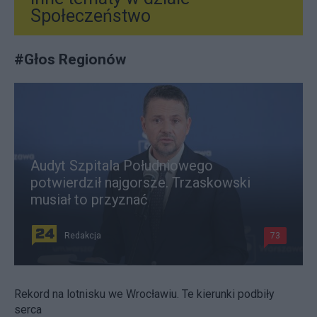
Społeczeństwo
#
Głos Regionów
Audyt Szpitala Południowego
potwierdził najgorsze. Trzaskowski
musiał to przyznać
Redakcja
73
Rekord na lotnisku we Wrocławiu. Te kierunki podbiły
serca