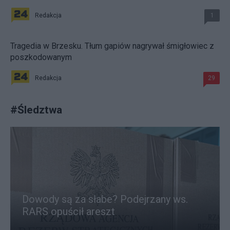
Redakcja
1
Tragedia w Brzesku. Tłum gapiów nagrywał śmigłowiec z
poszkodowanym
Redakcja
29
#
Śledztwa
Dowody są za słabe? Podejrzany ws.
RARS opuścił areszt