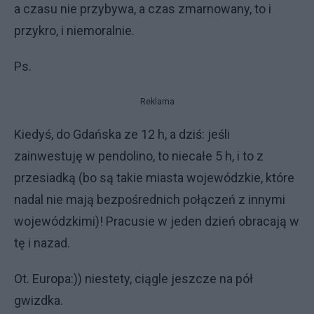
a czasu nie przybywa, a czas zmarnowany, to i
przykro, i niemoralnie.
Ps.
Reklama
Kiedyś, do Gdańska ze 12 h, a dziś: jeśli
zainwestuję w pendolino, to niecałe 5 h, i to z
przesiadką (bo są takie miasta wojewódzkie, które
nadal nie mają bezpośrednich połączeń z innymi
wojewódzkimi)! Pracusie w jeden dzień obracają w
tę i nazad.
Ot. Europa:)) niestety, ciągle jeszcze na pół
gwizdka.