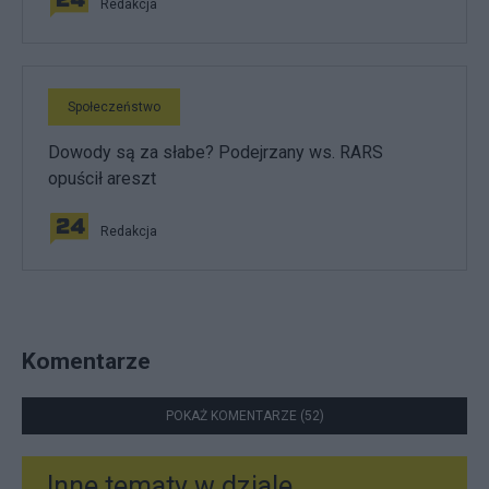
Redakcja
Społeczeństwo
Dowody są za słabe? Podejrzany ws. RARS
opuścił areszt
Redakcja
Komentarze
POKAŻ KOMENTARZE (52)
Inne tematy w dziale