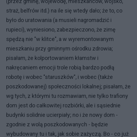
(przez gminę, wojewodę, mieszkańców, wojsko,
straż, belfrów itd.) na ile się wtedy dało; że to, co
było do uratowania (a musieli nagromadzić i
rupieci), wyniesiono, zabezpieczono, że zimę
spędzą nie "w klitce", a w wyremontowanym
mieszkaniu przy gminnym ośrodku zdrowia;
pisałam, że kolportowaniem kłamstw i
nakręcaniem emocji trole robią bardzo podłą
robotę i wobec "staruszków", i wobec (także
poszkodowanej) społeczności lokalnej; pisałam, że
wg tych, z którymi tu rozmawiam, nie tylko trafiony
dom jest do całkowitej rozbiórki, ale i sąsiednie
budynki solidnie ucierpiały; no i że nowy dom -
zgodnie z wolą poszkodowanych - będzie
wybudowany tu i tak, jak sobie zażyczą. Bo - co już