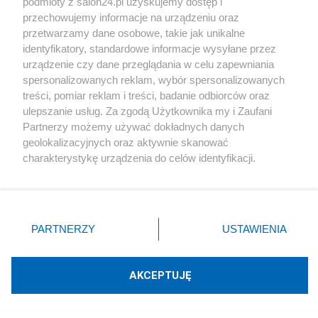
podmioty z salon24.pl uzyskujemy dostęp i
Redakcja
1
przechowujemy informacje na urządzeniu oraz
przetwarzamy dane osobowe, takie jak unikalne
identyfikatory, standardowe informacje wysyłane przez
Tragedia w Brzesku. Tłum gapiów nagrywał śmigłowiec z
urządzenie czy dane przeglądania w celu zapewniania
poszkodowanym
spersonalizowanych reklam, wybór spersonalizowanych
treści, pomiar reklam i treści, badanie odbiorców oraz
Redakcja
29
ulepszanie usług. Za zgodą Użytkownika my i Zaufani
Partnerzy możemy używać dokładnych danych
#
Śledztwa
geolokalizacyjnych oraz aktywnie skanować
charakterystykę urządzenia do celów identyfikacji.
Ponieważ cenimy Twoją prywatność, prosimy o zgodę na
korzystanie z tych technologii poprzez kliknięcie
„Akceptuję”. Zgoda jest dobrowolna i zawsze możesz ją
zmienić/wycofać klikając przycisk ustawień prywatności
PARTNERZY
USTAWIENIA
znajdujący się w lewym dolnym rogu strony
. Niektóre
rodzaje przetwarzania danych nie wymagają zgody
Dowody są za słabe? Podejrzany ws.
użytkownika, ale masz prawo sprzeciwić się takiemu
AKCEPTUJĘ
RARS opuścił areszt
przetwarzaniu. Preferencje będą miały zastosowania tylko
na tej witrynie.
Redakcja
106