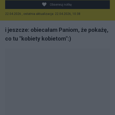
Obserwuj notkę
22.04.2026 , ostatnia aktualizacja: 22.04.2026, 10:38
i jeszcze: obiecałam Paniom, że pokażę,
co tu "kobiety kobietom":)