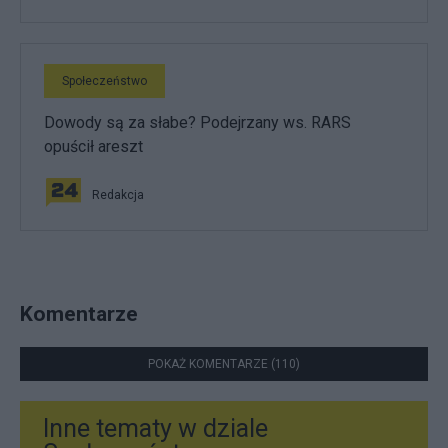
Społeczeństwo
Dowody są za słabe? Podejrzany ws. RARS
opuścił areszt
Redakcja
Komentarze
POKAŻ KOMENTARZE (110)
Inne tematy w dziale