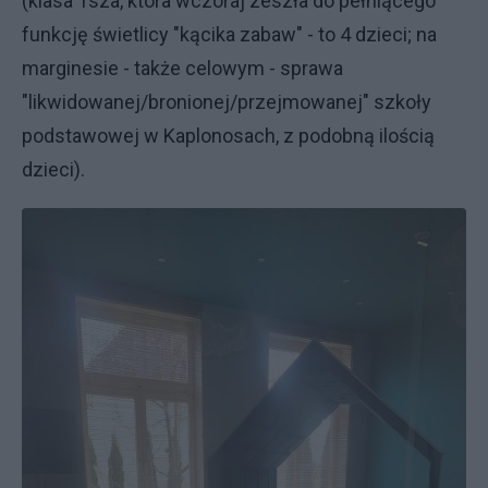
(klasa 1sza, która wczoraj zeszła do pełniącego
funkcję świetlicy "kącika zabaw" - to 4 dzieci; na
marginesie - także celowym - sprawa
"likwidowanej/bronionej/przejmowanej" szkoły
podstawowej w Kaplonosach, z podobną ilością
dzieci).