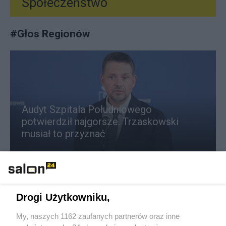
Społeczeństwo
#
Głos Regionów
Audyt Szpitala Południowego
potwierdził najgorsze. Trzaskowski
musiał to przyznać
Redakcja
79
Drogi Użytkowniku,
Rekord na lotnisku we Wrocławiu. Te kierunki podbiły
serca
My, naszych 1162 zaufanych partnerów oraz inne