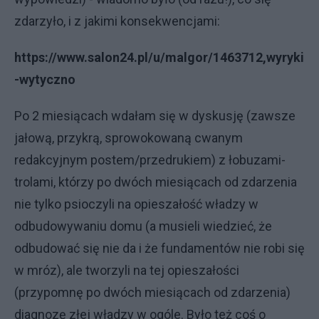
zdarzyło, i z jakimi konsekwencjami:
https://www.salon24.pl/u/malgor/1463712,wyryki
-wytyczno
Po 2 miesiącach wdałam się w dyskusję (zawsze
jałową, przykrą, sprowokowaną cwanym
redakcyjnym postem/przedrukiem) z łobuzami-
trolami, którzy po dwóch miesiącach od zdarzenia
nie tylko psioczyli na opieszałość władzy w
odbudowywaniu domu (a musieli wiedzieć, że
odbudować się nie da i że fundamentów nie robi się
w mróz), ale tworzyli na tej opieszałości
(przypomnę po dwóch miesiącach od zdarzenia)
diagnozę złej władzy w ogóle. Było też coś o