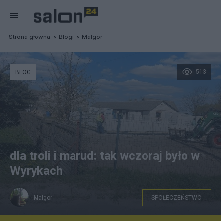
Strona główna
Blogi
Malgor
513
BLOG
dla troli i marud: tak wczoraj było w
Wyrykach
Malgor
SPOŁECZEŃSTWO
Wyryki, dom trafiony