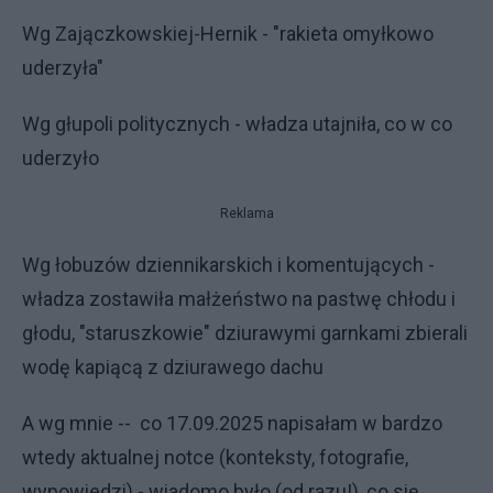
Wg Zajączkowskiej-Hernik - "rakieta omyłkowo
uderzyła"
Wg głupoli politycznych - władza utajniła, co w co
uderzyło
Reklama
Wg łobuzów dziennikarskich i komentujących -
władza zostawiła małżeństwo na pastwę chłodu i
głodu, "staruszkowie" dziurawymi garnkami zbierali
wodę kapiącą z dziurawego dachu
A wg mnie -- co 17.09.2025 napisałam w bardzo
wtedy aktualnej notce (konteksty, fotografie,
wypowiedzi) - wiadomo było (od razu!), co się