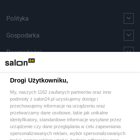
Polityka
Gospodarka
Rozmaitości
Technologie
Drogi Użytkowniku,
Sport
My, naszych 1162 zaufanych partnerów oraz inne
podmioty z salon24.pl uzyskujemy dostęp i
Społeczeństwo
przechowujemy informacje na urządzeniu oraz
przetwarzamy dane osobowe, takie jak unikalne
Kultura
identyfikatory, standardowe informacje wysyłane przez
urządzenie czy dane przeglądania w celu zapewniania
spersonalizowanych reklam, wybór spersonalizowanych