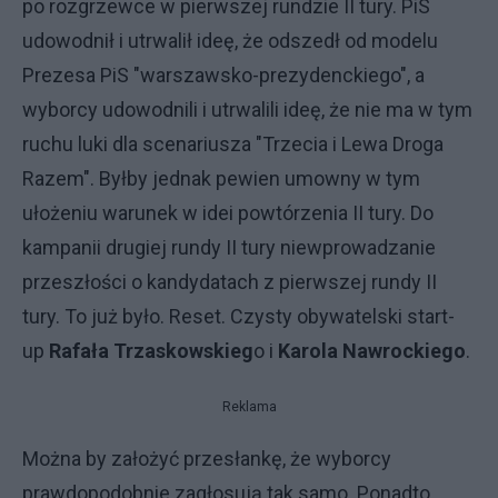
po rozgrzewce w pierwszej rundzie II tury. PiS
udowodnił i utrwalił ideę, że odszedł od modelu
Prezesa PiS "warszawsko-prezydenckiego", a
wyborcy udowodnili i utrwalili ideę, że nie ma w tym
ruchu luki dla scenariusza "Trzecia i Lewa Droga
Razem". Byłby jednak pewien umowny w tym
ułożeniu warunek w idei powtórzenia II tury. Do
kampanii drugiej rundy II tury niewprowadzanie
przeszłości o kandydatach z pierwszej rundy II
tury. To już było. Reset. Czysty obywatelski start-
up
Rafała Trzaskowskieg
o i
Karola Nawrockiego
.
Reklama
Można by założyć przesłankę, że wyborcy
prawdopodobnie zagłosują tak samo. Ponadto