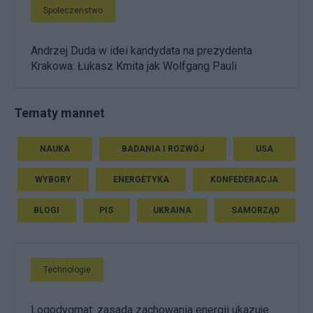
Społeczeństwo
Andrzej Duda w idei kandydata na prezydenta
Krakowa: Łukasz Kmita jak Wolfgang Pauli
Tematy mannet
NAUKA
BADANIA I ROZWÓJ
USA
WYBORY
ENERGETYKA
KONFEDERACJA
BLOGI
PIS
UKRAINA
SAMORZĄD
Technologie
Logodygmat: zasada zachowania energii ukazuje