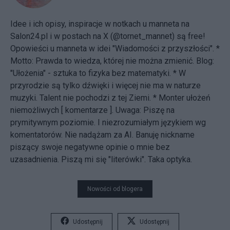
Idee i ich opisy, inspiracje w notkach u manneta na
Salon24.pl i w postach na X (@tornet_mannet) są free!
Opowieści u manneta w idei "Wiadomości z przyszłości". *
Motto: Prawda to wiedza, której nie można zmienić. Blog:
"Ułożenia"
- sztuka to fizyka bez matematyki. * W
przyrodzie są tylko dźwięki i więcej nie ma w naturze
muzyki. Talent nie pochodzi z tej Ziemi. * Monter ułożeń
niemożliwych [
komentarze
]. Uwaga: Piszę na
prymitywnym poziomie. I niezrozumiałym językiem wg
komentatorów. Nie nadążam za AI. Banuję nickname
piszący swoje negatywne opinie o mnie bez
uzasadnienia. Piszą mi się "literówki". Taka optyka.
Nowości od blogera
Udostępnij
Udostępnij