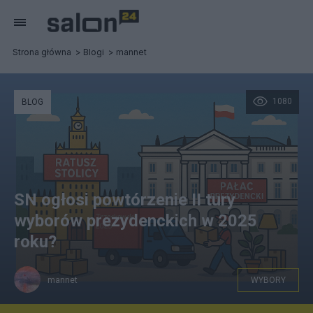
Strona główna
Blogi
mannet
1080
BLOG
SN ogłosi powtórzenie II tury
wyborów prezydenckich w 2025
roku?
mannet
WYBORY
Ilustracja idei "przeprowadzka z Ratusza stolicy do