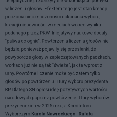
telepatycznej. I zdarzyły się w komisjach pomyłki
w liczeniu głosów. Efektem tego jest stan kreacji
poczucia nieoznaczoności dokonania wyboru,
kreacji niepewności w mediach wobec wyniku
podanego przez PKW. Inicjatywy naukowe dodały
"paliwa do ognia". Powtórzenia liczenia głosów nie
będzie, ponieważ pojawiły się przesłanki, że
powyborcze głosy w zapieczętowanych paczkach,
workach już nie są tak "świeże", jak te wprost z
urny. Powtórne liczenie może być zatem tylko
głosów po powtórzeniu II tury wyboru prezydenta
RP. Dlatego SN ogłosi ideę pozytywnych wartości
narodowych poprzez powtórzenie II tury wyborów
prezydenckich w 2025 roku, a Komitetom
Wyborczym
Karola Nawrockiego
i
Rafała