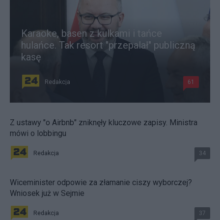
Karaoke, basen z kulkami i tańce
hulańce. Tak resort "przepalał" publiczną
kasę
Redakcja
61
Z ustawy "o Airbnb" zniknęły kluczowe zapisy. Ministra
mówi o lobbingu
Redakcja
34
Wiceminister odpowie za złamanie ciszy wyborczej?
Wniosek już w Sejmie
Redakcja
37