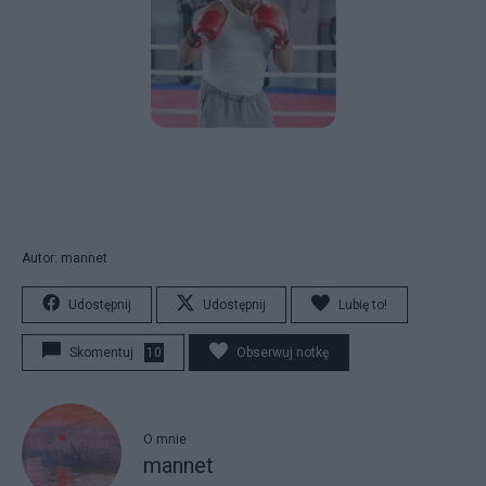
Autor: mannet
Udostępnij
Udostępnij
Lubię to!
Skomentuj
10
Obserwuj notkę
O mnie
mannet