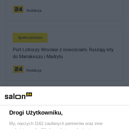
Redakcja
Społeczeństwo
Port Lotniczy Wrocław z nowościami. Ruszają loty
do Marrakeszu i Madrytu
Redakcja
Społeczeństwo
Morawiecki proponuje 3600 plus zamiast 800
Drogi Użytkowniku,
złotych. Środki dla rodzin byłyby ogromne
My, naszych 1162 zaufanych partnerów oraz inne