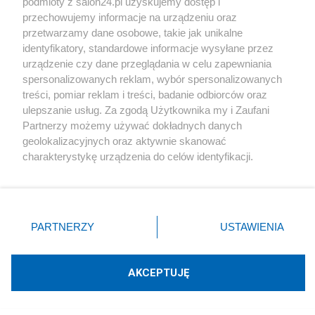
podmioty z salon24.pl uzyskujemy dostęp i
Redakcja
przechowujemy informacje na urządzeniu oraz
przetwarzamy dane osobowe, takie jak unikalne
identyfikatory, standardowe informacje wysyłane przez
urządzenie czy dane przeglądania w celu zapewniania
spersonalizowanych reklam, wybór spersonalizowanych
Komentarze
treści, pomiar reklam i treści, badanie odbiorców oraz
ulepszanie usług. Za zgodą Użytkownika my i Zaufani
POKAŻ KOMENTARZE (4)
Partnerzy możemy używać dokładnych danych
geolokalizacyjnych oraz aktywnie skanować
charakterystykę urządzenia do celów identyfikacji.
Inne tematy w dziale
Ponieważ cenimy Twoją prywatność, prosimy o zgodę na
Społeczeństwo
korzystanie z tych technologii poprzez kliknięcie
„Akceptuję”. Zgoda jest dobrowolna i zawsze możesz ją
zmienić/wycofać klikając przycisk ustawień prywatności
#
Głos Regionów
PARTNERZY
USTAWIENIA
znajdujący się w lewym dolnym rogu strony
. Niektóre
rodzaje przetwarzania danych nie wymagają zgody
użytkownika, ale masz prawo sprzeciwić się takiemu
AKCEPTUJĘ
przetwarzaniu. Preferencje będą miały zastosowania tylko
na tej witrynie.