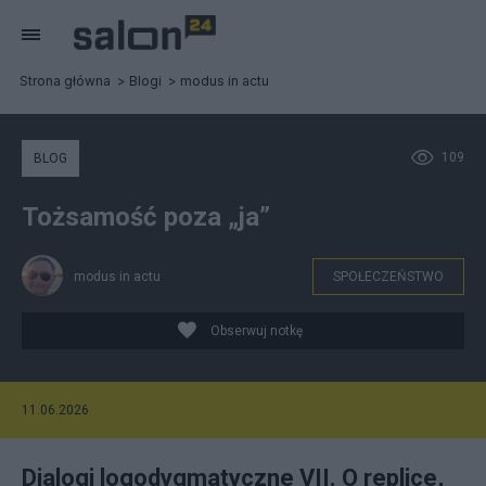
Strona główna
Blogi
modus in actu
109
BLOG
Tożsamość poza „ja”
modus in actu
SPOŁECZEŃSTWO
Obserwuj notkę
11.06.2026
Dialogi logodygmatyczne VII. O replice,